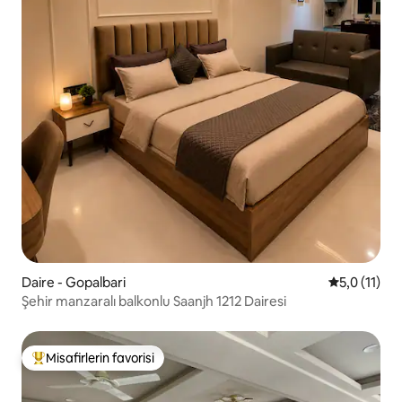
Daire - Gopalbari
5 üzerinden
5,0 (11)
Şehir manzaralı balkonlu Saanjh 1212 Dairesi
Misafirlerin favorisi
Misafirlerin favorilerinden en beğenilenler arasında