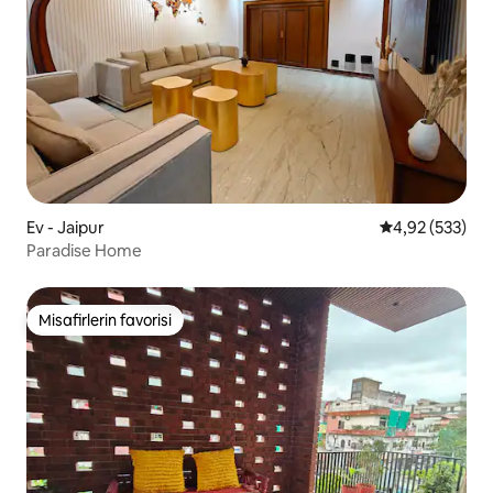
Ev - Jaipur
5 üzerinden or
4,92 (533)
Paradise Home
Misafirlerin favorisi
Misafirlerin favorisi