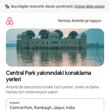
İçeriğe
Bazı bilgiler otomatik olarak çevrilmiştir. 
Orijinal dilde göster
atla
Yerinizi Airbnb'ye taşıyın
Central Park yakınındaki konaklama
yerleri
Airbnb'de benzersiz kiralık tatil yerleri, evler ve daha
fazlası için rezervasyon yapın
Konum
Sonuçlar kullanılabilir olduğunda yukarı ve aşağı oklarıyla gezi