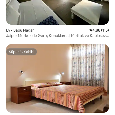
Ev - Bapu Nagar
5 üzerinden o
4,88 (115)
Jaipur Merkez'de Geniş Konaklama | Mutfak ve Kablosuz
İnternet Bağlantısı
Süper Ev Sahibi
Süper Ev Sahibi