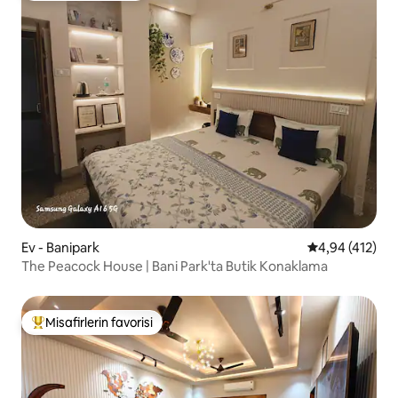
Ev - Banipark
5 üzerinden or
4,94 (412)
The Peacock House | Bani Park'ta Butik Konaklama
Misafirlerin favorisi
Misafirlerin favorilerinden en beğenilenler arasında