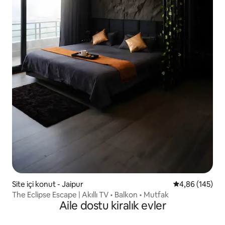
Site içi konut - Jaipur
5 üzerinden or
4,86 (145)
The Eclipse Escape | Akıllı TV • Balkon • Mutfak
Aile dostu kiralık evler