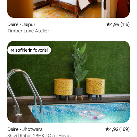
Daire - Jaipur
5 üzerinden o
4,99 (115)
Timber Luxe Ateliér
Misafirlerin favorisi
Misafirlerin favorisi
Daire - Jhotwara
5 üzerinden or
4,92 (169)
Shivi | Rahat 2BHK | Özel Havuz