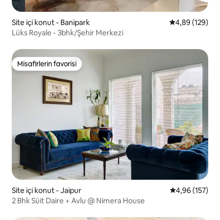
Site içi konut - Banipark
5 üzerinden or
4,89 (129)
Lüks Royale - 3bhk/Şehir Merkezi
Misafirlerin favorisi
Misafirlerin favorisi
Site içi konut - Jaipur
5 üzerinden or
4,96 (157)
2 Bhk Süit Daire + Avlu @ Nimera House