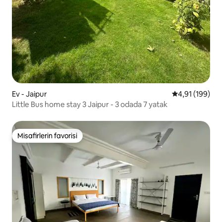
Ev - Jaipur
5 üzerinden o
4,91 (199)
Little Bus home stay 3 Jaipur - 3 odada 7 yatak
Misafirlerin favorisi
Misafirlerin favorisi