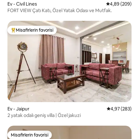
Ev - Civil Lines
5 üzerinden or
4,89 (209)
FORT VIEW Çatı Katı, Özel Yatak Odası ve Mutfak.
Misafirlerin favorisi
Misafirlerin favorilerinden en beğenilenler arasında
Ev - Jaipur
5 üzerinden or
4,97 (283)
2 yatak odalı geniş villa | Özel jakuzi
Misafirlerin favorisi
Misafirlerin favorisi