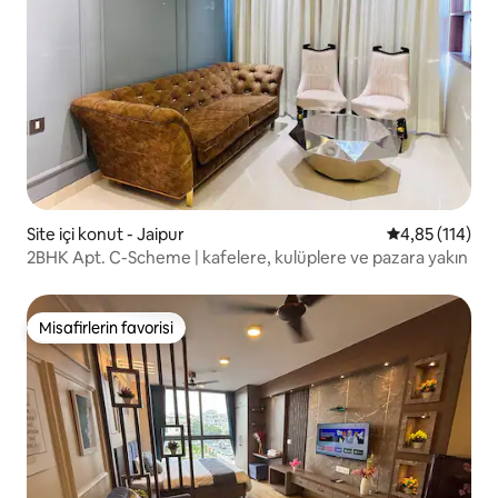
Site içi konut - Jaipur
5 üzerinden o
4,85 (114)
2BHK Apt. C-Scheme | kafelere, kulüplere ve pazara yakın
Misafirlerin favorisi
Misafirlerin favorisi