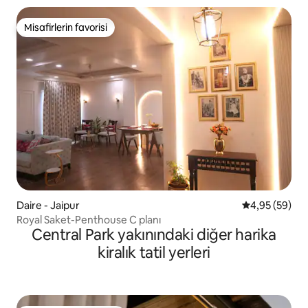
Misafirlerin favorisi
Misafirlerin favorisi
Daire - Jaipur
5 üzerinden o
4,95 (59)
Royal Saket-Penthouse C planı
Central Park yakınındaki diğer harika
kiralık tatil yerleri