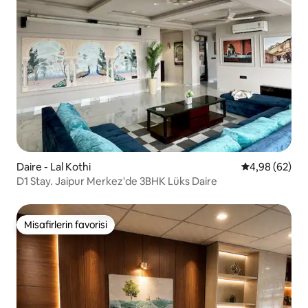
Daire - Lal Kothi
5 üzerinden o
4,98 (62)
D1 Stay. Jaipur Merkez'de 3BHK Lüks Daire
Misafirlerin favorisi
Misafirlerin favorisi