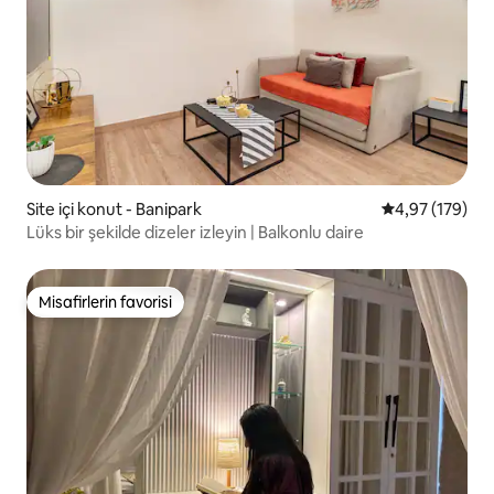
Site içi konut - Banipark
5 üzerinden or
4,97 (179)
Lüks bir şekilde dizeler izleyin | Balkonlu daire
Misafirlerin favorisi
Misafirlerin favorisi