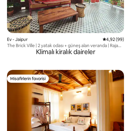
Ev - Jaipur
5 üzerinden o
4,92 (99)
The Brick Ville | 2 yatak odası + güneş alan veranda | Raja
Klimalı kiralık daireler
Park
Misafirlerin favorisi
Misafirlerin favorisi