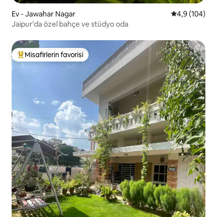
Ev - Jawahar Nagar
5 üzerinden o
4,9 (104)
Jaipur'da özel bahçe ve stüdyo oda
Misafirlerin favorisi
Misafirlerin favorilerinden en beğenilenler arasında