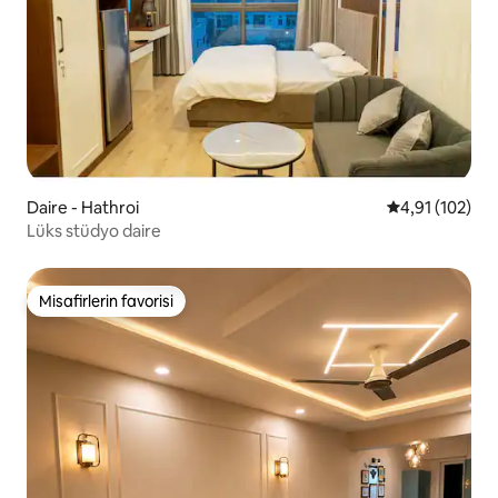
Daire - Hathroi
5 üzerinden o
4,91 (102)
Lüks stüdyo daire
Misafirlerin favorisi
Misafirlerin favorisi