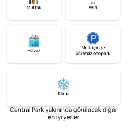
ebeveyn banyosu v
nedeniyle ziyaretçilere izin verilmiyor.
Mutfak
Wifi
Mülk içinde
Havuz
ücretsiz otopark
Klima
Central Park yakınında görülecek diğer
en iyi yerler