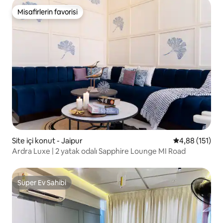
Misafirlerin favorisi
Misafirlerin favorisi
Site içi konut - Jaipur
5 üzerinden o
4,88 (151)
Ardra Luxe | 2 yatak odalı Sapphire Lounge MI Road
Süper Ev Sahibi
Süper Ev Sahibi