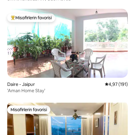
Misafirlerin favorisi
Misafirlerin favorilerinden en beğenilenler arasında
Daire - Jaipur
5 üzerinden o
4,97 (191)
'Aman Home Stay'
Misafirlerin favorisi
Misafirlerin favorisi