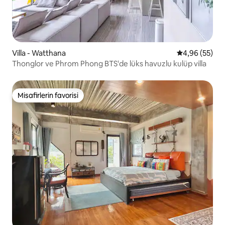
Villa - Watthana
5 üzerinden o
4,96 (55)
Thonglor ve Phrom Phong BTS'de lüks havuzlu kulüp villa
Misafirlerin favorisi
Misafirlerin favorisi