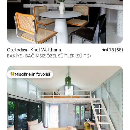
Otel odası - Khet Watthana
5 üzerinden o
4,78 (68)
BAKİYE - BAĞIMSIZ ÖZEL SÜİTLER (SÜİT 2)
Misafirlerin favorisi
Misafirlerin favorilerinden en beğenilenler arasında