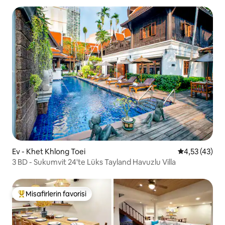
Ev - Khet Khlong Toei
5 üzerinden 
4,53 (43)
3 BD - Sukumvit 24'te Lüks Tayland Havuzlu Villa
Misafirlerin favorisi
Misafirlerin favorilerinden en beğenilenler arasında