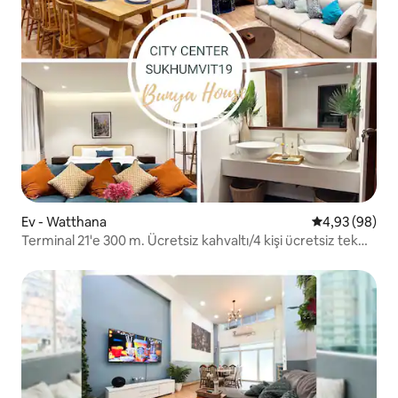
Ev - Watthana
5 üzerinden o
4,93 (98)
Terminal 21'e 300 m. Ücretsiz kahvaltı/4 kişi ücretsiz tek
yön transfer.