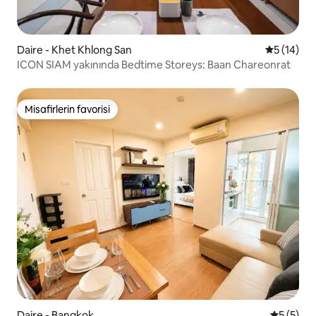
Daire - Khet Khlong San
5 üzerind
5 (14)
ICON SIAM yakınında Bedtime Storeys: Baan Chareonrat
Misafirlerin favorisi
Misafirlerin favorisi
Daire - Bangkok
5 üzerin
5 (5)