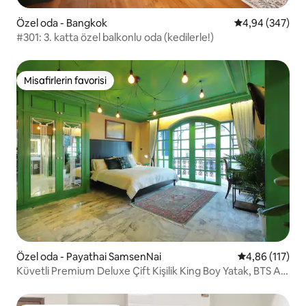
Özel oda - Bangkok
5 üzerinden or
4,94 (347)
#301: 3. katta özel balkonlu oda (kedilerle!)
Misafirlerin favorisi
Misafirlerin favorisi
Özel oda - Payathai SamsenNai
5 üzerinden o
4,86 (117)
Küvetli Premium Deluxe Çift Kişilik King Boy Yatak, BTS Ari
İstasyonu'na 500 m