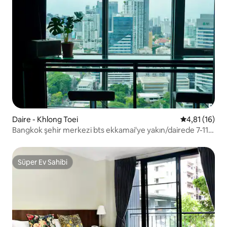
Daire - Khlong Toei
5 üzerinden 
4,81 (16)
Bangkok şehir merkezi bts ekkamai'ye yakın/dairede 7-11
24 saat açık market/food center/etrafında kolaylık
Süper Ev Sahibi
Süper Ev Sahibi