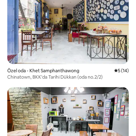
Özel oda - Khet Samphanthawong
5 üzerind
5 (14)
Chinatown, BKK'da Tarihi Dükkan (oda no.2/2)