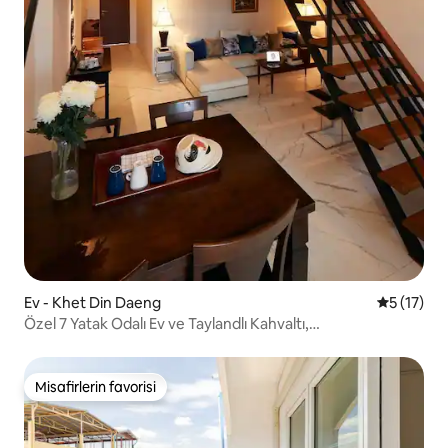
Ev - Khet Din Daeng
5 üzerind
5 (17)
Özel 7 Yatak Odalı Ev ve Taylandlı Kahvaltı,
MRT/Joddfair/Alışveriş Merkezine 300 m
Misafirlerin favorisi
Misafirlerin favorisi