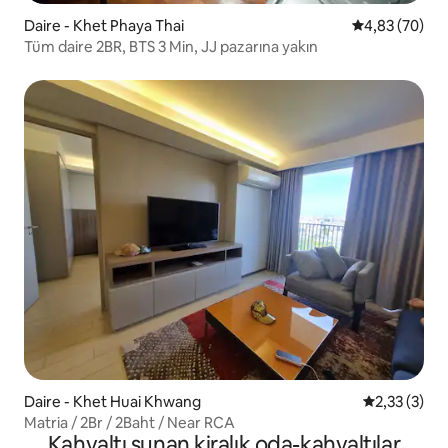
Daire - Khet Phaya Thai
5 üzerinden o
4,83 (70)
Tüm daire 2BR, BTS 3 Min, JJ pazarına yakın
Daire - Khet Huai Khwang
5 üzerinden
2,33 (3)
Matria / 2Br / 2Baht / Near RCA
Kahvaltı sunan kiralık oda-kahvaltılar