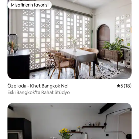
Misafirlerin favorisi
Misafirlerin favorisi
Özel oda - Khet Bangkok Noi
5 üzerind
5 (18)
Eski Bangkok'ta Rahat Stüdyo