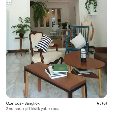
Özel oda - Bangkok
5 üzerind
5 (6)
2 numaralı çift kişilik yataklı oda