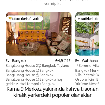
vermişler.
Misafirlerin favorisi
Misafirlerin favoris
Misafirlerin favorilerinden en beğenilenler arasında
Misafirlerin favoris
Ev - Bangkok
5 üzerinden ortalama 4,9 puan
4,9 (145)
Ev - Watthana
BangLuang House 2@ Bangkok Tayland
「SummerVilla3」B
merkezi｜Yüzme ha
BangLuang House @Bangkok
Bangkok Merkezin
müstakil villa｜Kah
BangLuang House @Bangkok
Villa, 7 Yatak Odası,
Asok｜Emquartie
BangLuang House @Bangkok'a hoş
Gruplar İçin | BTS
geldiniz. Hızlı tempolu Bangkok
Yürüme Mesafesin
Rama 9 Merkez yakınında kahvaltı sunan
metropolünden kaçın ve Khlong Bang
KONUM🌟 1 ️⃣ Phr
Luang'daki yerimiz boyunca sessiz hayatı
İstasyonu'na yürüme
kiralık yerlerdeki popüler olanaklar
bulun. Odada klima, buzdolabı, TV ve
1,7 km içinde üç b
doğrudan kanala giden balkon
vardır: EmQuartie