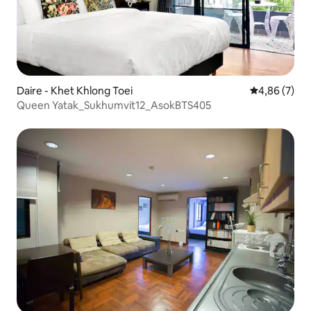
Daire - Khet Khlong Toei
5 üzerinden 
4,86 (7)
Queen Yatak_Sukhumvit12_AsokBTS405