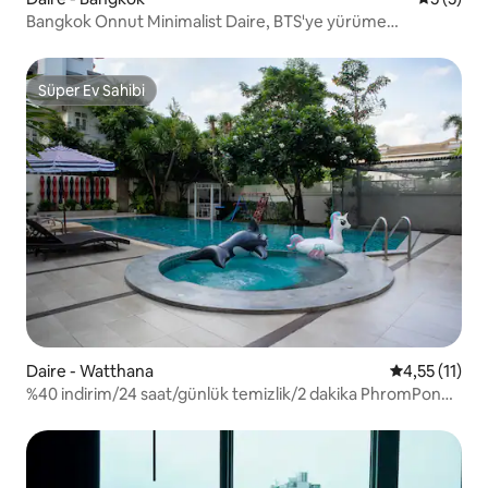
Bangkok Onnut Minimalist Daire, BTS'ye yürüme
mesafesinde, alt katta 24 saat açık market, turizm ve uzun
süreli konaklama için uygun
Süper Ev Sahibi
Süper Ev Sahibi
Daire - Watthana
5 üzerinden 
4,55 (11)
%40 indirim/24 saat/günlük temizlik/2 dakika PhromPong
yürüyüşü BTS