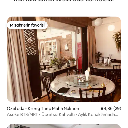
Misafirlerin favorisi
Misafirlerin favorisi
Özel oda - Krung Thep Maha Nakhon
5 üzerinden o
4,86 (29)
Asoke BTS/MRT • Ücretsiz Kahvaltı • Aylık Konaklamada
%30 İndirim