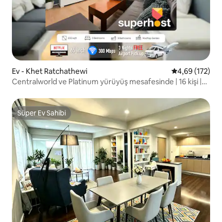
Ev - Khet Ratchathewi
5 üzerinden or
4,69 (172)
Centralworld ve Platinum yürüyüş mesafesinde | 16 kişi |
220 m²
Süper Ev Sahibi
Süper Ev Sahibi