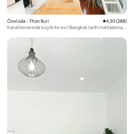
Özel oda - Thon Buri
5 üzerinden or
4,93 (288)
Kanal kenarında küçük kır evi | Bangkok tarihi noktalarına
yakın