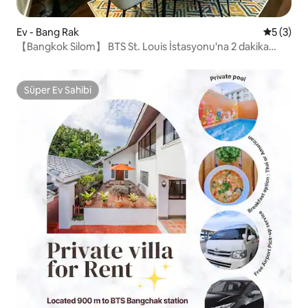
Ev - Bang Rak
5 üzerin
5 (3)
【Bangkok Silom】 BTS St. Louis İstasyonu'na 2 dakika
yürüme mesafesinde | 5 yatak odalı şehir villası ücretsiz
otopark yakın IconSiam | Dört Yüz Buda Tanger Caddesi
Süper Ev Sahibi
Süper Ev Sahibi