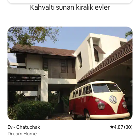
kahvenizi yudumlayarak sessiz bir
Boutique Nightclu
Kahvaltı sunan kiralık evler
öğleden sonra geçirmek için mükemmel
erişim (Yerel gece
bir yerdir. เป็นห้องพักที่มีสิ่งอำนวยความ
mevcuttur). • Kültür: Büyük Saray,
สะดวกครบ แอร์ ตู้เย็น ทีวี ติดริมน้ำตกแต่ง
Erawan Tapınağı
แบบไทย ร่วมสมัย โดย มีระเบียงยื่นไปในน้ำ
อยู่ท่ามกลางชุมชนเดิม มีการแสดงหุ่น
ละครเล็กที่บ้านศิลปิน ซึ่งอยู่ตรงกันข้ามฝั่ง
คลอง มีอาหารไทยทั้งทางเรือและในชุมชน
ใกล้เซเว่น และร้านสะดวกซื้อเพียง 200
เมตร มีกิจกรรมมากมาย สามารถล่องเรือ ให้
อาหารปลา เพ้นท์หน้ากาก ชมวัดที่มีอยู่
หลายวัดรอบรอบชุมชน
Ev - Chatuchak
5 üzerinden o
4,87 (30)
Dream Home