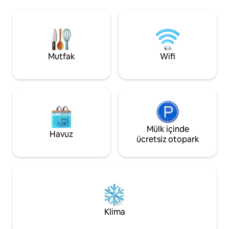
bulunmaktadır. Tarz, konfor ve semtin
EmSphere (alışveri
rahat yaşam temposuna dalma şansı
️⃣ 1,7 km alan: Aso
sunuyoruz. Sadece oda doğrudan
Plaza, RCA gece ha
kanalın üzerine yerleştirilmiş. Güzel
dikkat çekici özelli
atmosferin tadını çıkarabilir ve
banyo + yüzme ha
gerçekten rahatlayabilirsiniz. <b>
mutfak Aile/ekip oluşturma/parti için
Mutfak
Wifi
Yakınlardaki Cazibe Merkezi </ b>
uygundur (lütfen 2
Artist's House Baan Silapin Khlong Bang
olun) Yüksek hızlı kablosuz internet
Luang'daki olağanüstü ahşap ev,
bağlantısı + birde
sanatçının evi Baan Silapin'dir. Bu ahşap
🛎️Hizmet • Çince, 
evler arasında Sanatçının evi olarak da
Kantonca müşteri hizmetl
bilinen Baan Silapin yer alıyor. Yaklaşık
içme suyu (10 şişe
200 yıllık Ayutthaya tarzı bir pagoda inşa
Ücretli transfer h
edilen bu 100yıldan fazla restore edilmiş
Mülk içinde
transferi/günlük gez
Havuz
2 katlı yapı, birinci katta bir kahve
Önemli - • 10.000 
ücretsiz otopark
dükkanı, bir hediyelik eşya dükkanı ve
sonra iade edilecek) Çevre • Alışve
topluluk sanatçılarının meraklı
Emquartier Alışveriş Bö
bakışlardan habersiz el sanatlarını gezdiği
hayatı: RCA/Thong Lor • Turisti
bir stüdyoya ev sahipliği yapıyor. Ayrıca
Büyük Saray/Erawa
çizmeyi, ahşap kesimleri ve
yapılacak🛻 şeyler
mücevherleri nasıl yapacağınızı
markalar için alış
öğrenerek içinizdeki sanatçıyı serbest
internette ünlü k
Klima
bırakabilirsiniz. Eski cazibesiyle Baan
için EM alışveriş b
Silapin, tekneler geçerken kitap okurken
Gece: RCA Bar St