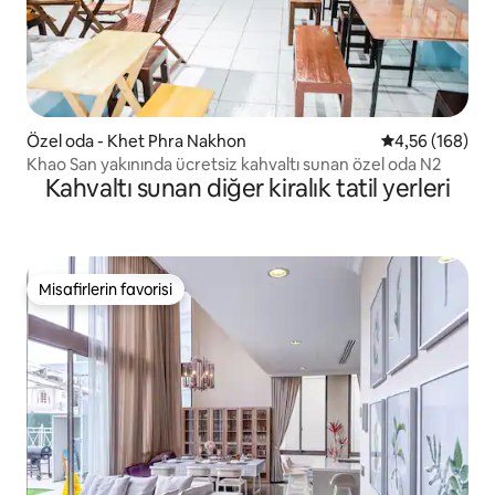
Özel oda - Khet Phra Nakhon
5 üzerinden or
4,56 (168)
Khao San yakınında ücretsiz kahvaltı sunan özel oda N2
Kahvaltı sunan diğer kiralık tatil yerleri
Misafirlerin favorisi
Misafirlerin favorisi