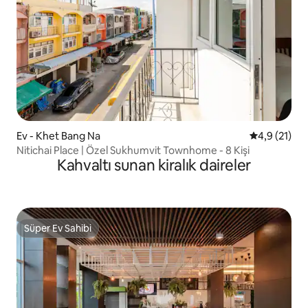
Ev - Khet Bang Na
5 üzerinden
4,9 (21)
Nitichai Place | Özel Sukhumvit Townhome - 8 Kişi
Kahvaltı sunan kiralık daireler
Süper Ev Sahibi
Süper Ev Sahibi