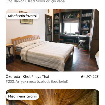
Özel Balkonlu Kedi Severler İçin Vaha
Misafirlerin favorisi
Misafirlerin favorisi
Özel oda - Khet Phaya Thai
5 üzerinden or
4,97 (223)
#203: Ari yakınında özel oda (kedilerle!)
Misafirlerin favorisi
Misafirlerin favorisi