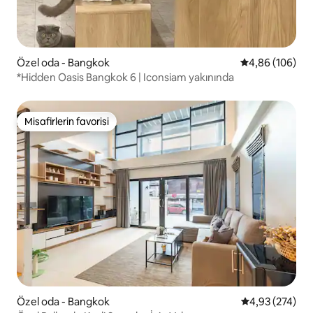
Özel oda - Bangkok
5 üzerinden or
4,86 (106)
*Hidden Oasis Bangkok 6 | Iconsiam yakınında
Misafirlerin favorisi
Misafirlerin favorisi
Özel oda - Bangkok
5 üzerinden or
4,93 (274)