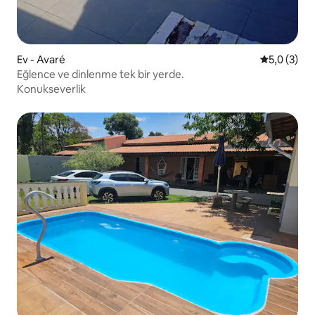
Ev - Avaré
5 üzerinde
5,0 (3)
Eğlence ve dinlenme tek bir yerde.
Konukseverlik