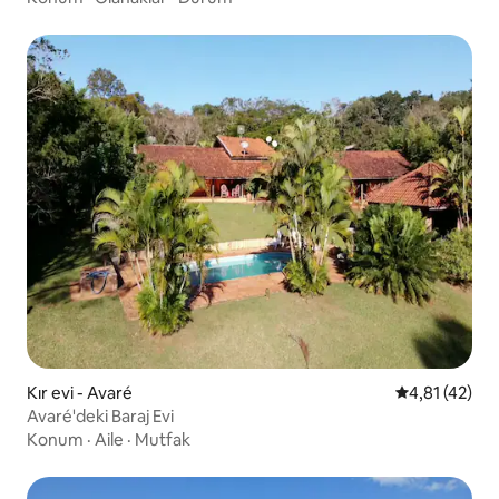
Kır evi - Avaré
5 üzerinden 
4,81 (42)
Avaré'deki Baraj Evi
Konum
·
Aile
·
Mutfak