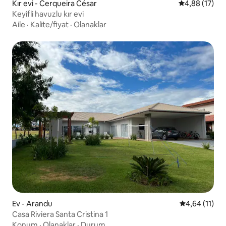
Kır evi - Cerqueira César
5 üzerinden o
4,88 (17)
Keyifli havuzlu kır evi
Aile
·
Kalite/fiyat
·
Olanaklar
Ev - Arandu
5 üzerinden 
4,64 (11)
Casa Riviera Santa Cristina 1
Konum
·
Olanaklar
·
Durum