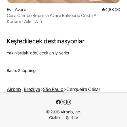
Ev - Avaré
5 üzerinden 
4,88 (8)
Casa Campo Represa Avaré Balneario Costa A
Konum
·
Aile
·
Wifi
Keşfedilecek destinasyonlar
Yakınlardaki görülecek en iyi yerler
Bauru Shopping
Airbnb
Brezilya
São Paulo
Cerqueira César
© 2026 Airbnb, Inc.
Gizlilik
Şartlar