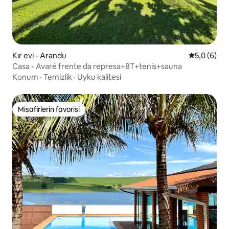
Kır evi - Arandu
5 üzerinde
5,0 (6)
Casa - Avaré frente da represa+BT+tenis+sauna
Konum
·
Temizlik
·
Uyku kalitesi
Misafirlerin favorisi
Misafirlerin favorisi