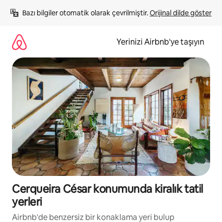
İçeriğe
Bazı bilgiler otomatik olarak çevrilmiştir. 
Orijinal dilde göster
atla
Yerinizi Airbnb'ye taşıyın
Cerqueira César konumunda kiralık tatil
yerleri
Airbnb'de benzersiz bir konaklama yeri bulup