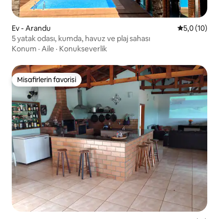
Ev - Arandu
5 üzerinden
5,0 (10)
5 yatak odası, kumda, havuz ve plaj sahası
Konum
·
Aile
·
Konukseverlik
Misafirlerin favorisi
Misafirlerin favorisi