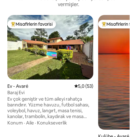
vermişler.
Misafirlerin favorisi
Misafirlerin favo
Misafirlerin favorilerinden en beğenilenler arasında
Misafirlerin favor
Ev - Avaré
5 üzerinden ortalama 5,0 pua
5,0 (53)
Baraj Evi
Ev çok geniştir ve tüm aileyi rahatça
barındırır. Yüzme havuzu, futbol sahası,
voleybol, havuz, langırt, masa tenisi,
kanolar, trambolin, kaydırak ve masa
oyunları aile eğlencesini garanti eder.
Konum
·
Aile
·
Konukseverlik
Evin yanındaki barbekülü dinlenme alanı
aile ve arkadaşları bir araya getirir.
Kulübe - Avaré