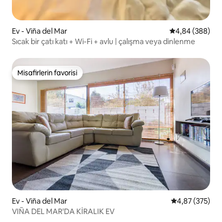
Ev - Viña del Mar
5 üzerinden or
4,84 (388)
Sıcak bir çatı katı + Wi-Fi + avlu | çalışma veya dinlenme
Misafirlerin favorisi
Misafirlerin favorisi
Ev - Viña del Mar
5 üzerinden or
4,87 (375)
VIÑA DEL MAR'DA KİRALIK EV