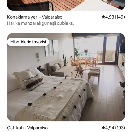
Konaklama yeri - Valparaíso
5 üzerinden or
4,93 (149)
Harika manzaralı güneşli dubleks.
Misafirlerin favorisi
Misafirlerin favorisi
Çatı katı - Valparaíso
5 üzerinden or
4,94 (193)