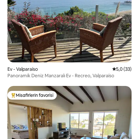
Ev - Valparaíso
5 üzerinden
5,0 (33)
Panoramik Deniz Manzaralı Ev - Recreo, Valparaíso
Misafirlerin favorisi
Misafirlerin favorilerinden en beğenilenler arasında