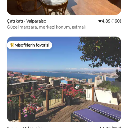
Çatı katı - Valparaíso
5 üzerinden or
4,89 (160)
Güzel manzara, merkezi konum, ısıtmalı
Misafirlerin favorisi
Misafirlerin favorilerinden en beğenilenler arasında