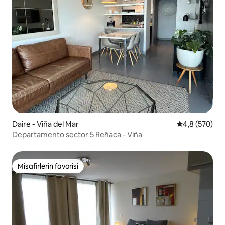
Daire - Viña del Mar
5 üzerinden o
4,8 (570)
Departamento sector 5 Reñaca - Viña
Misafirlerin favorisi
Misafirlerin favorisi