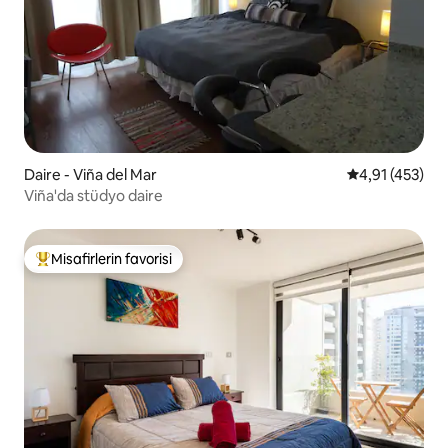
Daire - Viña del Mar
5 üzerinden o
4,91 (453)
Viña'da stüdyo daire
Misafirlerin favorisi
Misafirlerin favorilerinden en beğenilenler arasında