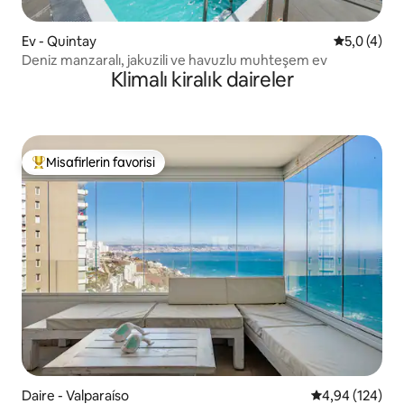
Ev - Quintay
5 üzerinde
5,0 (4)
Deniz manzaralı, jakuzili ve havuzlu muhteşem ev
Klimalı kiralık daireler
Misafirlerin favorisi
Misafirlerin favorilerinden en beğenilenler arasında
Daire - Valparaíso
5 üzerinden or
4,94 (124)