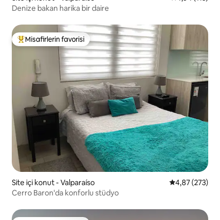
Denize bakan harika bir daire
Misafirlerin favorisi
Misafirlerin favorilerinden en beğenilenler arasında
Site içi konut - Valparaíso
5 üzerinden or
4,87 (273)
Cerro Baron'da konforlu stüdyo