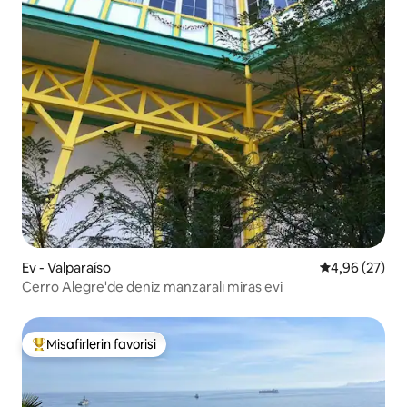
Ev - Valparaíso
5 üzerinden o
4,96 (27)
Cerro Alegre'de deniz manzaralı miras evi
Misafirlerin favorisi
Misafirlerin favorilerinden en beğenilenler arasında