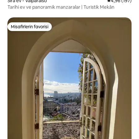
Sıra ev - Valparaíso
5 üzerinden or
4,96 (197)
Tarihi ev ve panoramik manzaralar | Turistik Mekân
Misafirlerin favorisi
Misafirlerin favorisi