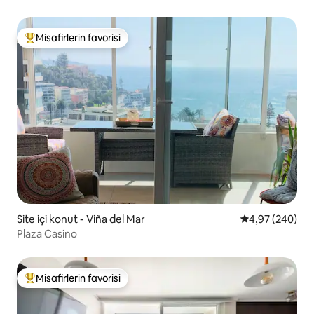
Misafirlerin favorisi
Misafirlerin favorilerinden en beğenilenler arasında
Site içi konut - Viña del Mar
5 üzerinden or
4,97 (240)
Plaza Casino
Misafirlerin favorisi
Misafirlerin favorilerinden en beğenilenler arasında