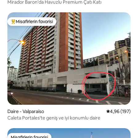
Mirador Baron'da Havuzlu Premium Çatı Katı
Misafirlerin favorisi
Misafirlerin favorilerinden en beğenilenler arasında
Daire - Valparaíso
5 üzerinden or
4,96 (197)
Caleta Portales'te geniş ve iyi konumlu daire
Misafirlerin favorisi