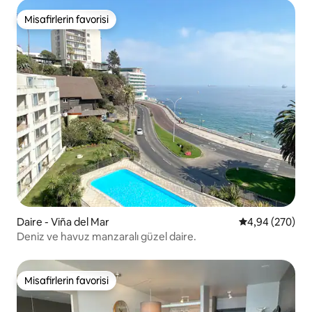
Misafirlerin favorisi
Misafirlerin favorisi
Daire - Viña del Mar
5 üzerinden or
4,94 (270)
Deniz ve havuz manzaralı güzel daire.
Misafirlerin favorisi
Misafirlerin favorisi