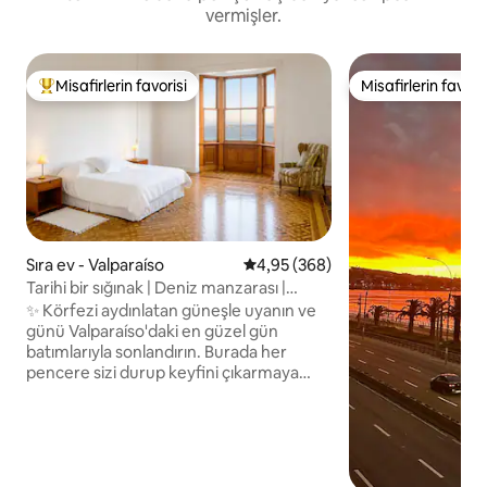
vermişler.
Misafirlerin favorisi
Misafirlerin favoris
Misafirlerin favorilerinden en beğenilenler arasında
Misafirlerin favoris
Sıra ev - Valparaíso
5 üzerinden ortalama 4,95 puan
4,95 (368)
Tarihi bir sığınak | Deniz manzarası |
Cerro Alegre
✨ Körfezi aydınlatan güneşle uyanın ve
günü Valparaíso'daki en güzel gün
batımlarıyla sonlandırın. Burada her
pencere sizi durup keyfini çıkarmaya
davet ediyor. • Cerro Alegre'de eski bir
evde ayrı bir daire. • Orijinal parke,
okyanus manzarası ve güzel bir bahçesi
olan yatak odası. • Kendinizi evinizdeymiş
gibi hissetmenizi sağlayacak özel