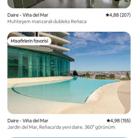
Daire - Viña del Mar
5 üzerinden or
4,88 (207)
Muhteşem manzaralı dubleks Reñaca
Misafirlerin favorisi
Misafirlerin favorisi
Daire - Viña del Mar
5 üzerinden or
4,98 (155)
Jardin del Mar, Reñaca'da yeni daire. 360° görünüm