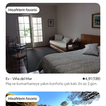
Misafirlerin favorisi
Misafirlerin favorisi
Ev - Viña del Mar
5 üzerinden o
4,91 (139)
Plaj ve kumarhaneye yakın konforlu çatı katı. En az 2 gün.
Misafirlerin favorisi
Misafirlerin favorisi