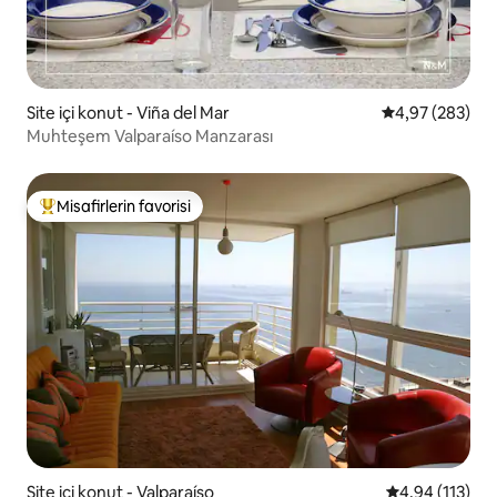
Site içi konut - Viña del Mar
5 üzerinden or
4,97 (283)
Muhteşem Valparaíso Manzarası
Misafirlerin favorisi
Misafirlerin favorilerinden en beğenilenler arasında
Site içi konut - Valparaíso
5 üzerinden o
4,94 (113)