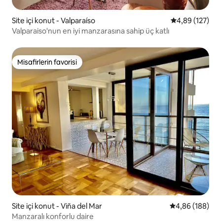
Site içi konut - Valparaíso
5 üzerinden or
4,89 (127)
Valparaiso'nun en iyi manzarasına sahip üç katlı
Misafirlerin favorisi
Misafirlerin favorisi
Site içi konut - Viña del Mar
5 üzerinden or
4,86 (188)
Manzaralı konforlu daire