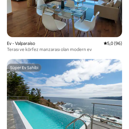
Ev - Valparaíso
5 üzerinden 
5,0 (96)
Terası ve körfez manzarası olan modern ev
Süper Ev Sahibi
Süper Ev Sahibi