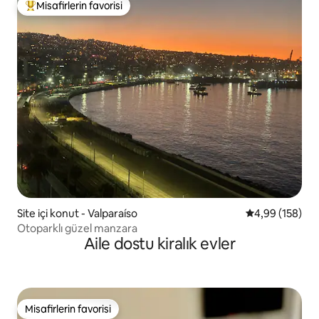
Misafirlerin favorisi
Misafirlerin favorilerinden en beğenilenler arasında
Site içi konut - Valparaíso
5 üzerinden or
4,99 (158)
Otoparklı güzel manzara
Aile dostu kiralık evler
Misafirlerin favorisi
Misafirlerin favorisi