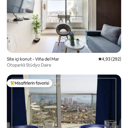
Site içi konut - Viña del Mar
5 üzerinden or
4,93 (292)
Otoparklı Stüdyo Daire
Misafirlerin favorisi
Misafirlerin favorilerinden en beğenilenler arasında