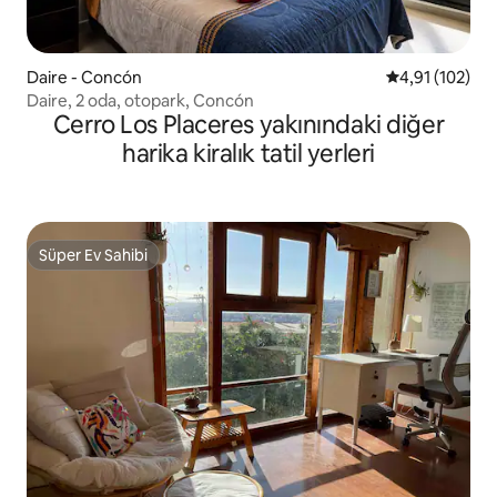
Daire - Concón
5 üzerinden o
4,91 (102)
Daire, 2 oda, otopark, Concón
Cerro Los Placeres yakınındaki diğer
harika kiralık tatil yerleri
Süper Ev Sahibi
Süper Ev Sahibi