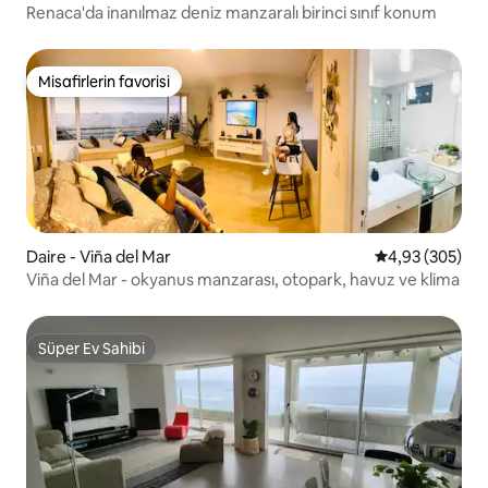
Renaca'da inanılmaz deniz manzaralı birinci sınıf konum
Misafirlerin favorisi
Misafirlerin favorisi
Daire - Viña del Mar
5 üzerinden or
4,93 (305)
Viña del Mar - okyanus manzarası, otopark, havuz ve klima
Süper Ev Sahibi
Süper Ev Sahibi