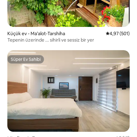
Küçük ev - Ma'alot-Tarshiha
5 üzerinden or
4,97 (501)
Tepenin üzerinde ... sihirli ve sessiz bir yer
Süper Ev Sahibi
Süper Ev Sahibi