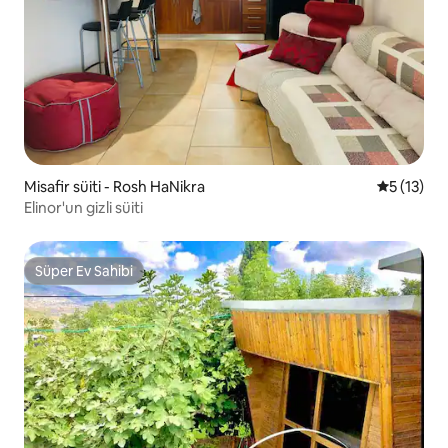
Misafir süiti - Rosh HaNikra
5 üzerind
5 (13)
Elinor'un gizli süiti
Süper Ev Sahibi
Süper Ev Sahibi