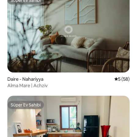
Süper Ev Sahibi
Süper Ev Sahibi
Daire - Nahariyya
5 üzerinde
5 (58)
Alma Mare | Achziv
Süper Ev Sahibi
Süper Ev Sahibi