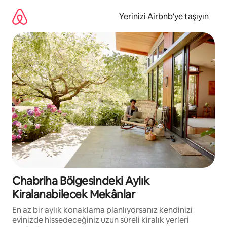
İçeriğe
atla
Yerinizi Airbnb'ye taşıyın
Chabriha Bölgesindeki Aylık
Kiralanabilecek Mekânlar
En az bir aylık konaklama planlıyorsanız kendinizi
evinizde hissedeceğiniz uzun süreli kiralık yerleri