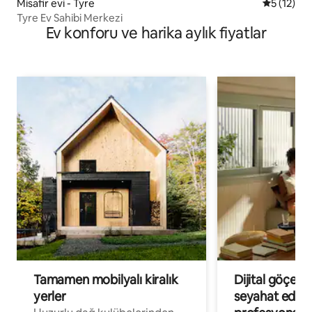
Misafir evi - Tyre
5 üzerind
5 (12)
Tyre Ev Sahibi Merkezi
Ev konforu ve harika aylık fiyatlar
Tamamen mobilyalı kiralık
Dijital göçebe
yerler
seyahat eden