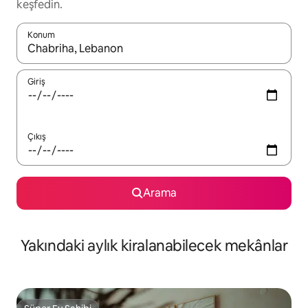
keşfedin.
Konum
Sonuçlar kullanılabilir olduğunda yukarı ve aşağı oklarıyla gezi
Giriş
Çıkış
Arama
Yakındaki aylık kiralanabilecek mekânlar