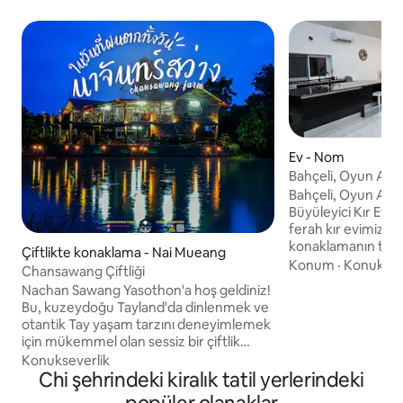
Ev - Nom
Bahçeli, Oyun Alan
Büyüleyici Kır Evi
Bahçeli, Oyun Alan
Büyüleyici Kır Evi Huzur ve doğayla çevrili
ferah kır evimizde d
konaklamanın tadını 
Çiftlikte konaklama - Nai Mueang
4 misafir için uygu
Konum
·
Konuksev
Chansawang Çiftliği
odasına ve aile yem
Nachan Sawang Yasothon'a hoş geldiniz!
akşamlar için müke
Bu, kuzeydoğu Tayland'da dinlenmek ve
bir mutfağa sahip
otantik Tay yaşam tarzını deneyimlemek
odasına sahiptir. Dışarıda, dinlenmek için
için mükemmel olan sessiz bir çiftlik
bol alana sahip bü
konaklamasıdır. Geleneksel tarım, Wat
Konukseverlik
çocuklar için oyun 
Mahathat gibi yakınlardaki turistik yerler
Chi şehrindeki kiralık tatil yerlerindeki
serinlemek için kü
ve lezzetli yerel yemekler bulabilirsiniz.
bulacaksınız.