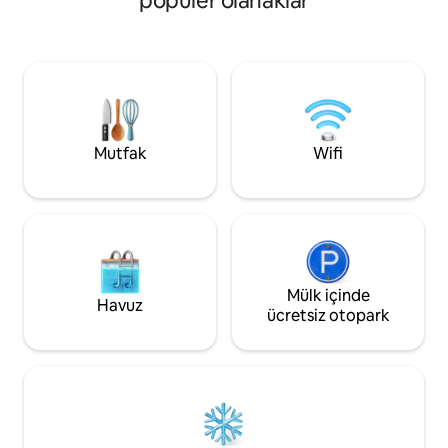
popüler olanaklar
Mekânımız kablosuz internet ve açık
hava yaşam alanı gibi olanaklarla rahat ve
konforlu bir atmosfere sahiptir. Nachan
Sawang Yasothon'da unutulmaz bir
deneyim yaşamanız için sizi ağırlamaya
hazırız!
Mutfak
Wifi
Mülk içinde
Havuz
ücretsiz otopark