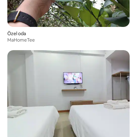
Özel oda
MaHomeTee