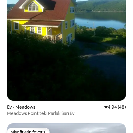
Ev - Meadows
5 üzerinden o
4,94 (48)
Meadows Point'teki Parlak Sarı Ev
Misafirlerin favorisi