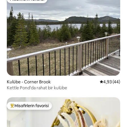
Misafirlerin favorisi
Kulübe - Corner Brook
5 üzerinden o
4,93 (44)
Kettle Pond'da rahat bir kulübe
Misafirlerin favorisi
Misafirlerin favorilerinden en beğenilenler arasında