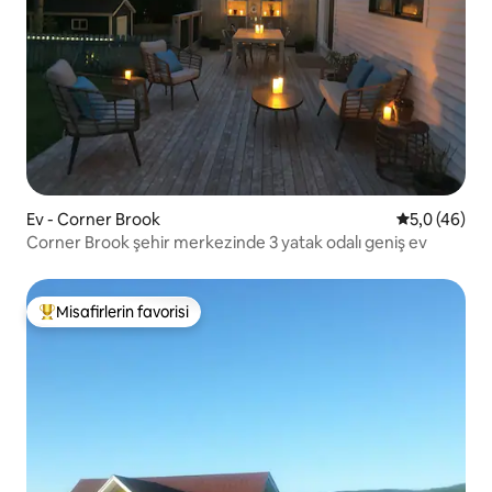
Ev - Corner Brook
5 üzerinden
5,0 (46)
Corner Brook şehir merkezinde 3 yatak odalı geniş ev
Misafirlerin favorisi
Misafirlerin favorilerinden en beğenilenler arasında