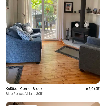
Kulübe - Corner Brook
5 üzerinden
5,0 (25)
Blue Ponds Airbnb Süiti