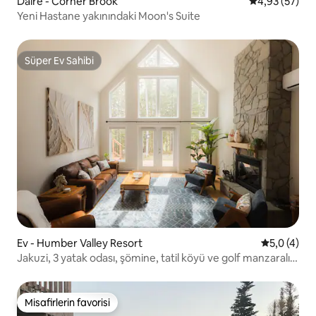
Daire - Corner Brook
5 üzerinden o
4,93 (57)
Yeni Hastane yakınındaki Moon's Suite
Süper Ev Sahibi
Süper Ev Sahibi
Ev - Humber Valley Resort
5 üzerinde
5,0 (4)
Jakuzi, 3 yatak odası, şömine, tatil köyü ve golf manzaralı
dağ evi
Misafirlerin favorisi
Misafirlerin favorisi