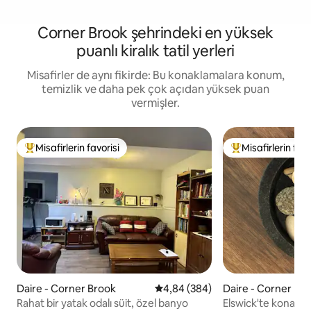
Corner Brook şehrindeki en yüksek
puanlı kiralık tatil yerleri
Misafirler de aynı fikirde: Bu konaklamalara konum,
temizlik ve daha pek çok açıdan yüksek puan
vermişler.
Misafirlerin favorisi
Misafirlerin favo
Misafirlerin favorilerinden en beğenilenler arasında
Misafirlerin favor
Daire - Corner Brook
5 üzerinden ortalama 4,84 puan
4,84 (384)
Daire - Corner Br
Rahat bir yatak odalı süit, özel banyo
Elswick'te konakl