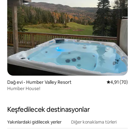
Dağ evi - Humber Valley Resort
5 üzerinden o
4,91 (70)
Humber House!
Keşfedilecek destinasyonlar
Yakınlardaki gidilecek yerler
Diğer konaklama türleri