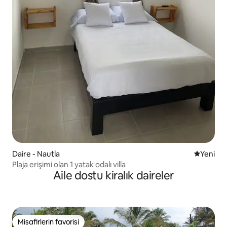
Daire - Nautla
Yeni kona
Yeni
Plaja erişimi olan 1 yatak odalı villa
Aile dostu kiralık daireler
Misafirlerin favorisi
Misafirlerin favorisi