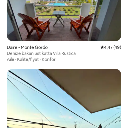
Daire - Monte Gordo
5 üzerinden o
4,47 (49)
Denize bakan üst katta Villa Rustica
Aile
·
Kalite/fiyat
·
Konfor