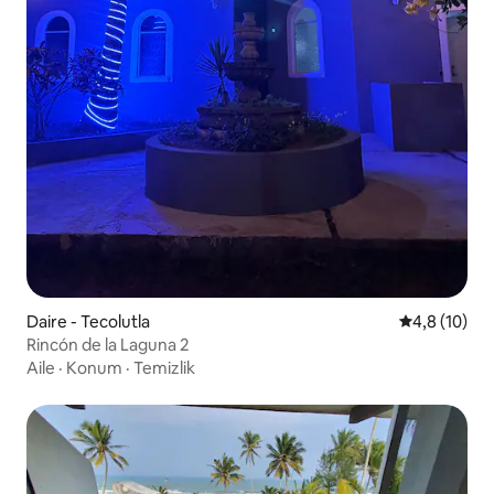
Daire - Tecolutla
5 üzerinden
4,8 (10)
Rincón de la Laguna 2
Aile
·
Konum
·
Temizlik