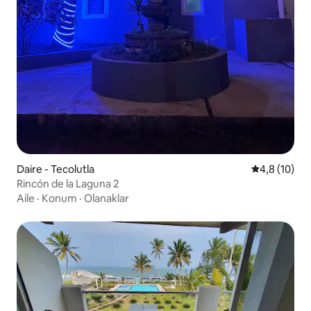
Daire - Tecolutla
5 üzerinden
4,8 (10)
Rincón de la Laguna 2
Aile
·
Konum
·
Olanaklar