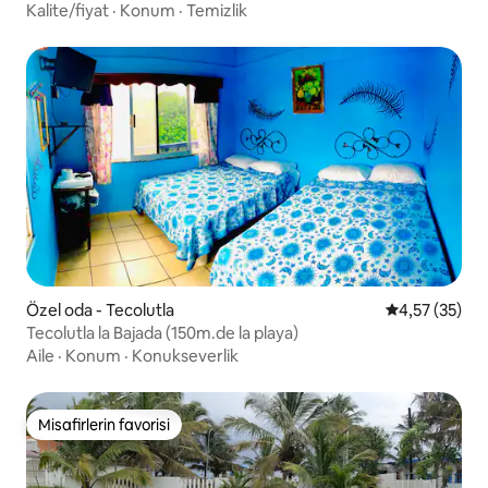
Kalite/fiyat
·
Konum
·
Temizlik
Özel oda - Tecolutla
5 üzerinden o
4,57 (35)
Tecolutla la Bajada (150m.de la playa)
Aile
·
Konum
·
Konukseverlik
Misafirlerin favorisi
Misafirlerin favorisi