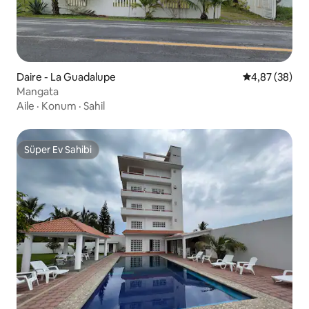
Daire - La Guadalupe
5 üzerinden o
4,87 (38)
Mangata
Aile
·
Konum
·
Sahil
Süper Ev Sahibi
Süper Ev Sahibi