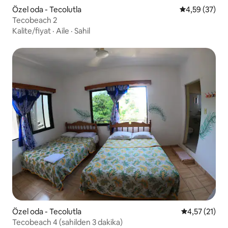
Özel oda - Tecolutla
5 üzerinden o
4,59 (37)
Tecobeach 2
Kalite/fiyat
·
Aile
·
Sahil
Özel oda - Tecolutla
5 üzerinden 
4,57 (21)
Tecobeach 4 (sahilden 3 dakika)