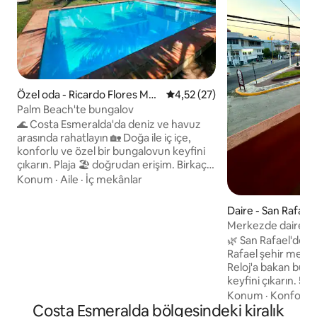
Özel oda - Ricardo Flores Mag
5 üzerinden ortalama 4,52 pua
4,52 (27)
ón
Palm Beach'te bungalov
🌊 Costa Esmeralda'da deniz ve havuz
arasında rahatlayın 🏡 Doğa ile iç içe,
konforlu ve özel bir bungalovun keyfini
çıkarın. Plaja 🏖️ doğrudan erişim. Birkaç
adım yürüyün ve ayaklarınızın altındaki
Konum
·
Aile
·
İç mekânlar
kumu hissedin, denizin ve sihirli gün
batımlarının tadını çıkarın. 🏊 Özel yüzme
Daire - San Rafael
havuzu Güneşin altında yüzün,
Merkezde daire | R
rahatlayın ve eşiniz, aileniz veya
🌿 San Rafael'deki eviniz Ver
arkadaşlarınızla benzersiz anların tadını
Rafael şehir merk
çıkarın. 🌴 Şunlar için harika: Çiftler için
Reloj'a bakan bu t
kaçamak 💕 Aile Paylaşımı
keyfini çıkarın. 5 m
Arkadaşlarınızla keyfini çıkarın 🎉
olup, çift kişilik ya
Konum
·
Konfor
·
U
Costa Esmeralda bölgesindeki kiralık
çekyat bulunmaktadır. Klima, 