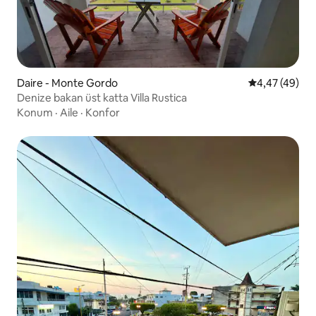
Daire - Monte Gordo
5 üzerinden o
4,47 (49)
Denize bakan üst katta Villa Rustica
Konum
·
Aile
·
Konfor