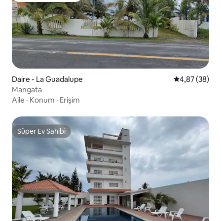
Daire - La Guadalupe
5 üzerinden o
4,87 (38)
Mangata
Aile
·
Konum
·
Erişim
Süper Ev Sahibi
Süper Ev Sahibi