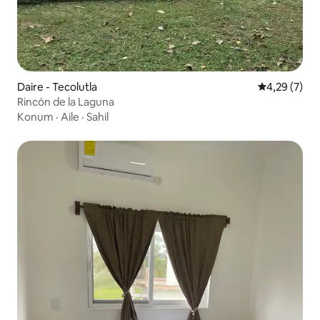
Daire - Tecolutla
5 üzerinden 
4,29 (7)
Rincón de la Laguna
Konum
·
Aile
·
Sahil