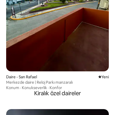
Daire - San Rafael
Yeni kona
Yeni
Merkezde daire | Reloj Parkı manzaralı
Konum
·
Konukseverlik
·
Konfor
Kiralık özel daireler