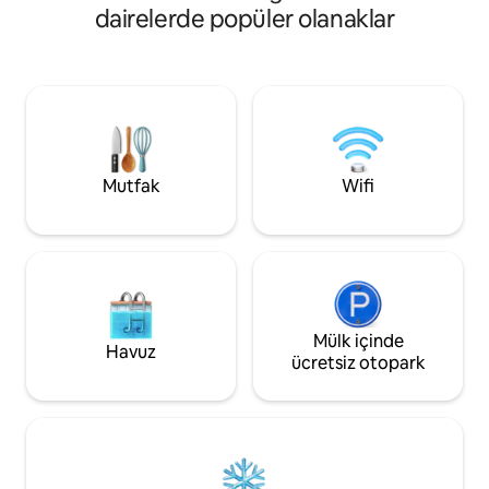
internet bağlantısı,
dairelerde popüler olanaklar
mutfak, tam banyo
balkonun keyfini çı
kahve dükkanları,
hizmetler yürüme
Kendinizi evinizde
sağlamak için sabır
Mutfak
Wifi
Mülk içinde
Havuz
ücretsiz otopark