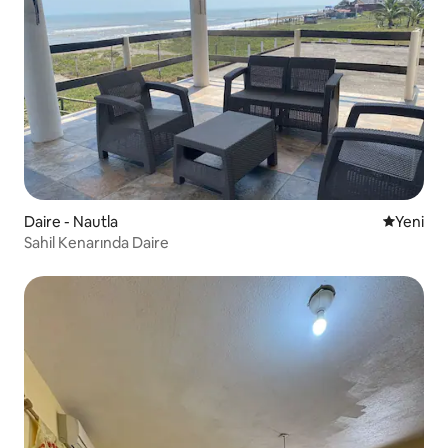
Daire - Nautla
Yeni kona
Yeni
Sahil Kenarında Daire