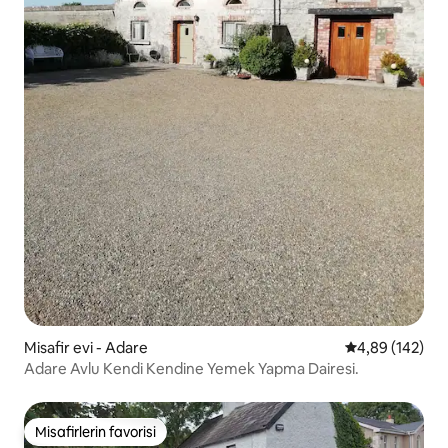
Misafir evi - Adare
5 üzerinden or
4,89 (142)
Adare Avlu Kendi Kendine Yemek Yapma Dairesi.
Misafirlerin favorisi
Misafirlerin favorisi