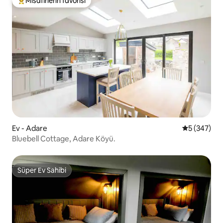
Misafirlerin favorisi
Misafirlerin favorilerinden en beğenilenler arasında
Ev - Adare
5 üzerinden
5 (347)
Bluebell Cottage, Adare Köyü.
Süper Ev Sahibi
Süper Ev Sahibi