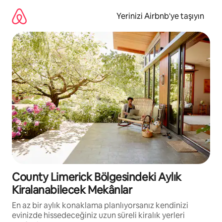
İçeriğe
atla
Yerinizi Airbnb'ye taşıyın
County Limerick Bölgesindeki Aylık
Kiralanabilecek Mekânlar
En az bir aylık konaklama planlıyorsanız kendinizi
evinizde hissedeceğiniz uzun süreli kiralık yerleri