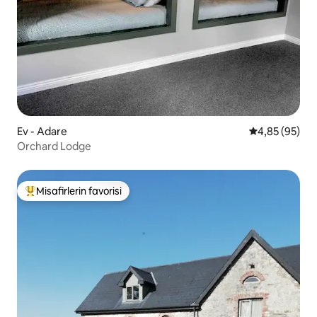
Ev - Adare
5 üzerinden o
4,85 (95)
Orchard Lodge
Misafirlerin favorisi
Misafirlerin favorilerinden en beğenilenler arasında