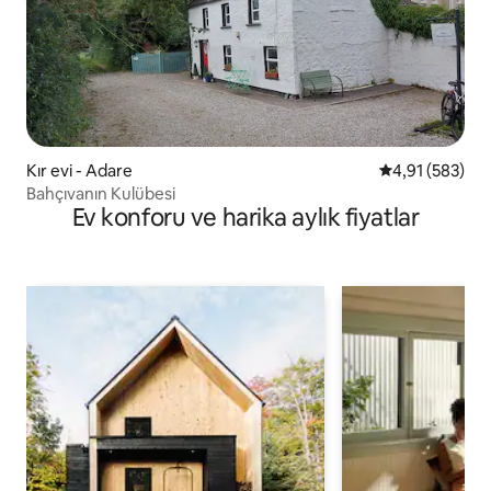
Kır evi - Adare
5 üzerinden or
4,91 (583)
Bahçıvanın Kulübesi
Ev konforu ve harika aylık fiyatlar