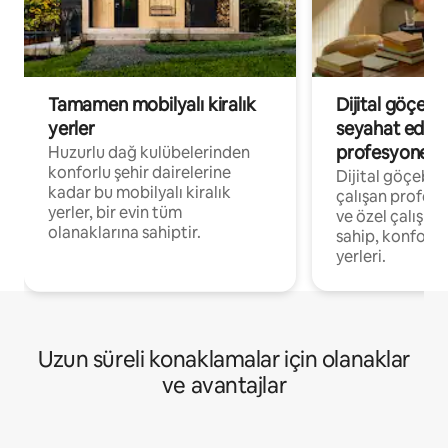
Tamamen mobilyalı kiralık
Dijital göçebe
yerler
seyahat eden
profesyonelle
Huzurlu dağ kulübelerinden
konforlu şehir dairelerine
Dijital göçebel
kadar bu mobilyalı kiralık
çalışan profesyo
yerler, bir evin tüm
ve özel çalışma
olanaklarına sahiptir.
sahip, konforl
yerleri.
Uzun süreli konaklamalar için olanaklar
ve avantajlar