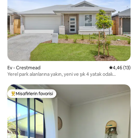
Ev - Crestmead
5 üzerinden o
4,46 (13)
Yerel park alanlarına yakın, yeni ve şık 4 yatak odalı
kaçamak yeri
Misafirlerin favorisi
Misafirlerin favorilerinden en beğenilenler arasında