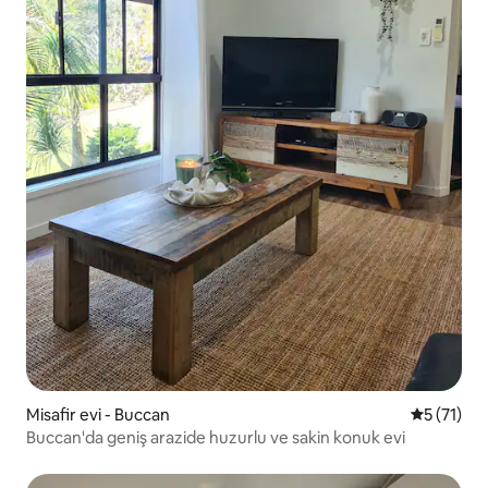
Misafir evi - Buccan
5 üzerind
5 (71)
Buccan'da geniş arazide huzurlu ve sakin konuk evi