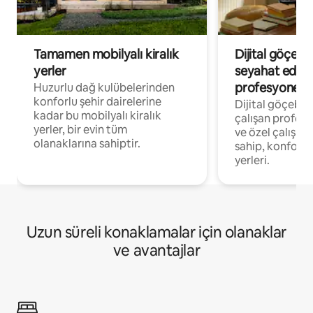
Tamamen mobilyalı kiralık
Dijital göçebe
yerler
seyahat eden
profesyonelle
Huzurlu dağ kulübelerinden
konforlu şehir dairelerine
Dijital göçebel
kadar bu mobilyalı kiralık
çalışan profesyo
yerler, bir evin tüm
ve özel çalışma
olanaklarına sahiptir.
sahip, konforl
yerleri.
Uzun süreli konaklamalar için olanaklar
ve avantajlar