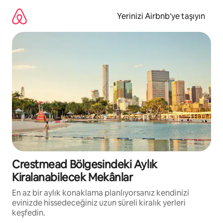
İçeriğe
atla
Yerinizi Airbnb'ye taşıyın
Crestmead Bölgesindeki Aylık
Kiralanabilecek Mekânlar
En az bir aylık konaklama planlıyorsanız kendinizi
evinizde hissedeceğiniz uzun süreli kiralık yerleri
keşfedin.