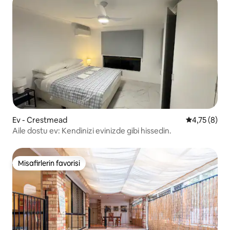
Ev - Crestmead
5 üzerinden
4,75 (8)
Aile dostu ev: Kendinizi evinizde gibi hissedin.
Misafirlerin favorisi
Misafirlerin favorisi