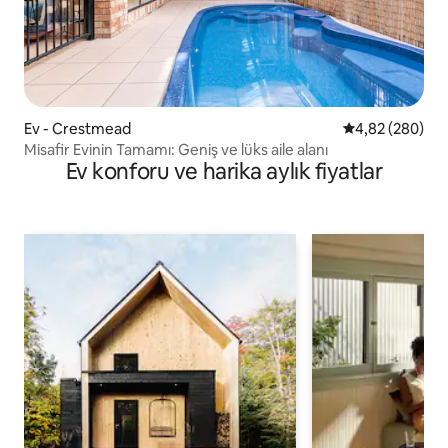
Ev - Crestmead
5 üzerinden or
4,82 (280)
Misafir Evinin Tamamı: Geniş ve lüks aile alanı
Ev konforu ve harika aylık fiyatlar