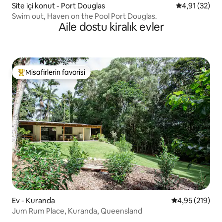
Site içi konut - Port Douglas
5 üzerinden 
4,91 (32)
Swim out, Haven on the Pool Port Douglas.
Aile dostu kiralık evler
Misafirlerin favorisi
Misafirlerin favorilerinden en beğenilenler arasında
Ev - Kuranda
5 üzerinden or
4,95 (219)
Jum Rum Place, Kuranda, Queensland