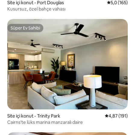
Site içi konut - Port Douglas
5 üzerinden 
5,0 (165)
Kusursuz, özel bahçe vahası
Süper Ev Sahibi
Süper Ev Sahibi
Site içi konut - Trinity Park
5 üzerinden o
4,87 (191)
Cairns'te lüks marina manzaralı daire