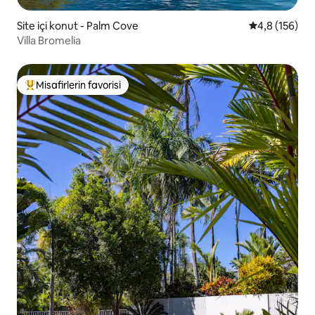
Site içi konut - Palm Cove
5 üzerinden o
4,8 (156)
Villa Bromelia
Misafirlerin favorisi
Misafirlerin favorilerinden en beğenilenler arasında