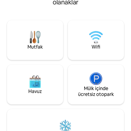
olanaklar
konuma sahip, sahi
üzerinde harika gün doğumları ve
noktasında, Mercan
yağmur ormanlarının doğal güzellikleri
Yağmur Ormanı ve 
arasında sonsuz bozulmamış bir sahil
harikalar diyarına
şeridi boyunca plaj yürüyüşleri sunar.
için mükemmel bir
Marlin Cottage, dinlendirici ve sessiz bir
3 yatak odasında da
konaklama, özel girişi olan tropikal
bahçeler ve sokak dışında otopark
sunuyor.
Mutfak
Wifi
Mülk içinde
Havuz
ücretsiz otopark