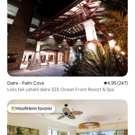
Daire - Palm Cove
5 üzerinden or
4,95 (247)
Lüks tek yataklı daire 323: Ocean Front Resort & Spa
Misafirlerin favorisi
Misafirlerin favorilerinden en beğenilenler arasında