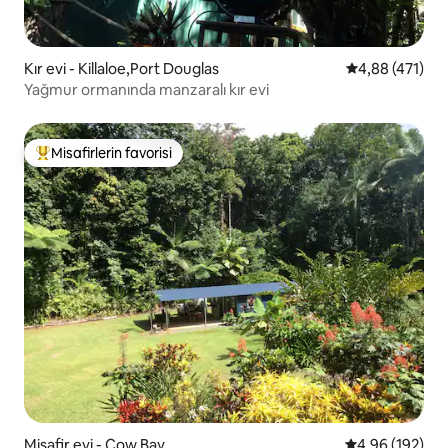
Kır evi - Killaloe,Port Douglas
5 üzerinden or
4,88 (471)
Yağmur ormanında manzaralı kır evi
Misafirlerin favorisi
Misafirlerin favorilerinden en beğenilenler arasında
Misafir evi - Cow Bay
5 üzerinden or
4,96 (192)