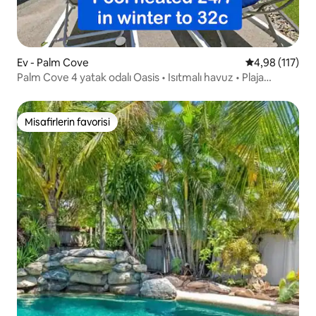
Ev - Palm Cove
5 üzerinden o
4,98 (117)
Palm Cove 4 yatak odalı Oasis • Isıtmalı havuz • Plaja
yürüme mesafesinde
Misafirlerin favorisi
Misafirlerin favorisi