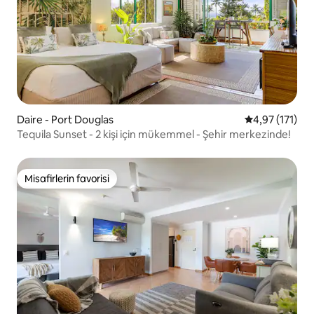
Daire - Port Douglas
5 üzerinden o
4,97 (171)
Tequila Sunset - 2 kişi için mükemmel - Şehir merkezinde!
Misafirlerin favorisi
Misafirlerin favorisi