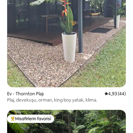
Ev - Thornton Plajı
5 üzerinden o
4,93 (44)
Plaj, devekuşu, orman, king boy yatak, klima.
Misafirlerin favorisi
Misafirlerin favorilerinden en beğenilenler arasında