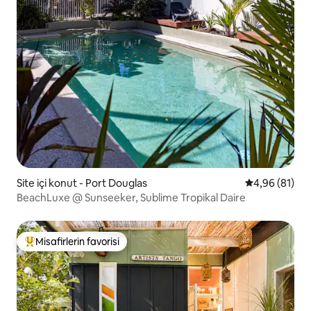
Site içi konut - Port Douglas
5 üzerinden o
4,96 (81)
BeachLuxe @ Sunseeker, Sublime Tropikal Daire
Misafirlerin favorisi
Misafirlerin favorilerinden en beğenilenler arasında