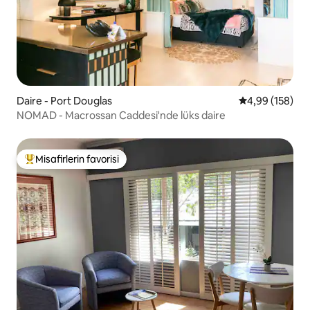
Daire - Port Douglas
5 üzerinden or
4,99 (158)
NOMAD - Macrossan Caddesi'nde lüks daire
Misafirlerin favorisi
Misafirlerin favorilerinden en beğenilenler arasında