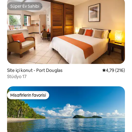
Süper Ev Sahibi
Süper Ev Sahibi
Site içi konut - Port Douglas
5 üzerinden o
4,79 (216)
Stüdyo 17
Misafirlerin favorisi
Misafirlerin favorisi