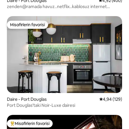
Daire - Port Douglas
5 üzerinden or
4,92 (400)
zenden@ramada havuz..netflix..kablosuz internet
bağlantısı
Misafirlerin favorisi
Misafirlerin favorisi
Daire - Port Douglas
5 üzerinden or
4,94 (129)
Port Douglas'taki Noir-Luxe dairesi
Misafirlerin favorisi
Misafirlerin favorilerinden en beğenilenler arasında