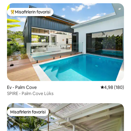
Misafirlerin favorisi
Misafirlerin favorilerinden en beğenilenler arasında
Ev - Palm Cove
5 üzerinden or
4,98 (180)
SPIRE - Palm Cove Lüks
Misafirlerin favorisi
Misafirlerin favorisi