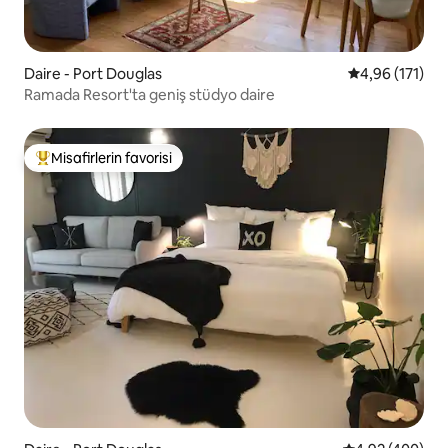
Daire - Port Douglas
5 üzerinden o
4,96 (171)
Ramada Resort'ta geniş stüdyo daire
Misafirlerin favorisi
Misafirlerin favorilerinden en beğenilenler arasında