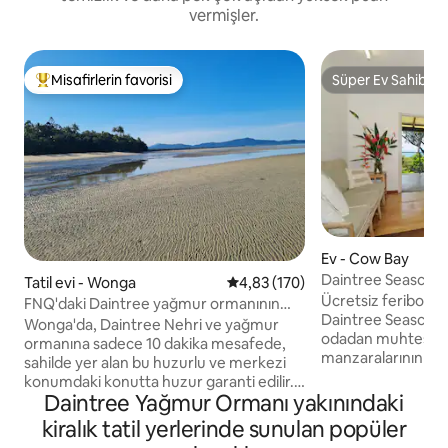
vermişler.
Misafirlerin favorisi
Süper Ev Sahibi
Misafirlerin favorilerinden en beğenilenler arasında
Süper Ev Sahibi
Ev - Cow Bay
Daintree Seascape
Tatil evi - Wonga
5 üzerinden ortalama 4,83 puan
4,83 (170)
ücretsiz vapur
Ücretsiz feribot bil
FNQ'daki Daintree yağmur ormanının
Daintree Seascape
kenarında
Wonga'da, Daintree Nehri ve yağmur
odadan muhteşem
ormanına sadece 10 dakika mesafede,
manzaralarının tadı
sahilde yer alan bu huzurlu ve merkezi
mükemmel bir yerd
konumdaki konutta huzur garanti edilir.
Cow Bay Plajı'na s
Daintree Yağmur Ormanı yakınındaki
Yağmur ormanının denizle buluştuğu
yürüme mesafesind
Wonga Plajı. Tüm olanaklara yakın olan bu
kiralık tatil yerlerinde sunulan popüler
Daintree Yağmur O
tamamen müstakil birim, Mercan denizi