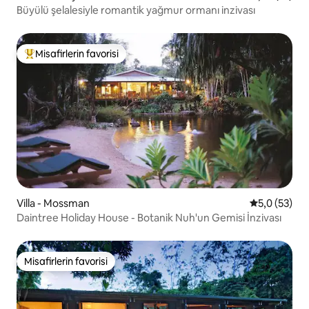
Büyülü şelalesiyle romantik yağmur ormanı inzivası
Misafirlerin favorisi
Misafirlerin favorilerinden en beğenilenler arasında
Villa - Mossman
5 üzerinden
5,0 (53)
Daintree Holiday House - Botanik Nuh'un Gemisi İnzivası
Misafirlerin favorisi
Misafirlerin favorisi