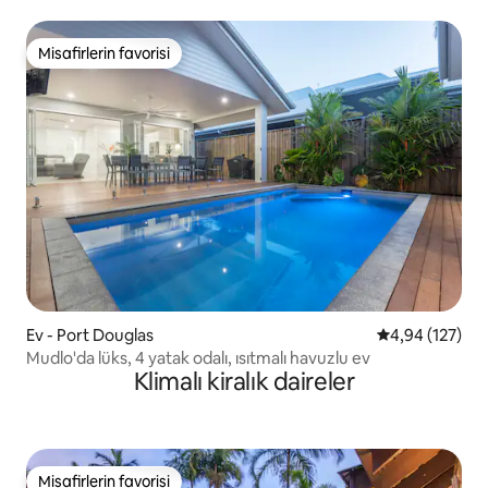
Misafirlerin favorisi
Misafirlerin favorisi
Ev - Port Douglas
5 üzerinden or
4,94 (127)
Mudlo'da lüks, 4 yatak odalı, ısıtmalı havuzlu ev
Klimalı kiralık daireler
Misafirlerin favorisi