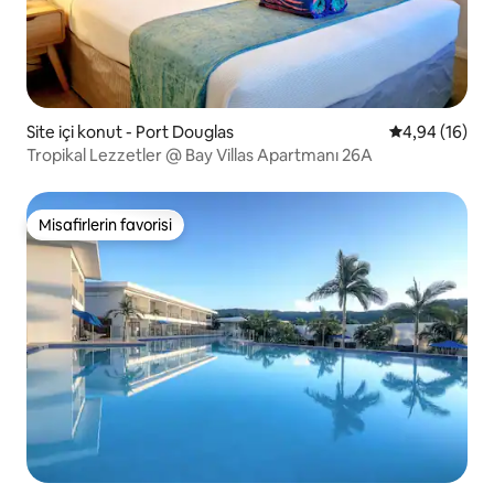
Site içi konut - Port Douglas
5 üzerinden o
4,94 (16)
Tropikal Lezzetler @ Bay Villas Apartmanı 26A
Misafirlerin favorisi
Misafirlerin favorisi