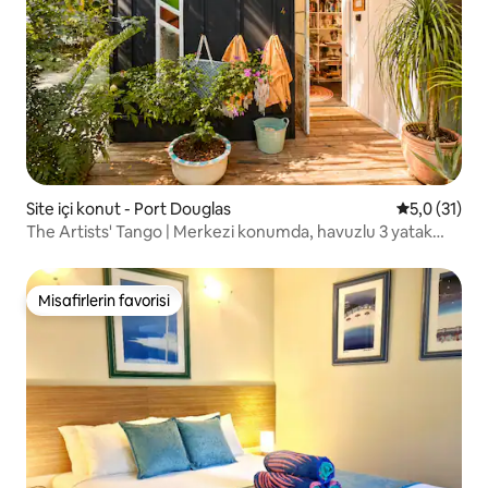
Site içi konut - Port Douglas
5 üzerinden
5,0 (31)
The Artists' Tango | Merkezi konumda, havuzlu 3 yatak
odalı daire
Misafirlerin favorisi
Misafirlerin favorisi