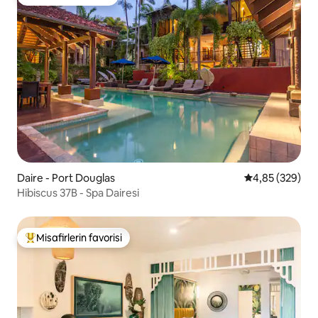
Misafirlerin favorisi
Daire - Port Douglas
5 üzerinden or
4,85 (329)
Hibiscus 37B - Spa Dairesi
Misafirlerin favorisi
Misafirlerin favorilerinden en beğenilenler arasında