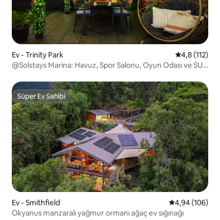
Ev - Trinity Park
5 üzerinden 
4,8 (112)
@Solstays Marina: Havuz, Spor Salonu, Oyun Odası ve SUV
Kiralama
Süper Ev Sahibi
Süper Ev Sahibi
Ev - Smithfield
5 üzerinden or
4,94 (106)
Okyanus manzaralı yağmur ormanı ağaç ev sığınağı