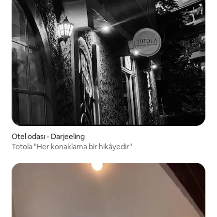
Otel odası - Darjeeling
Totola "Her konaklama bir hikâyedir"