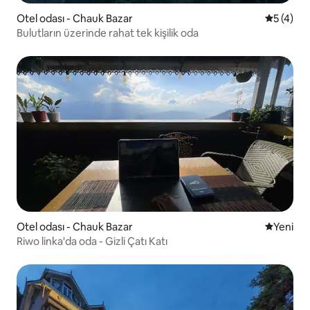
Otel odası - Chauk Bazar
5 üzerin
5 (4)
Bulutların üzerinde rahat tek kişilik oda
Otel odası - Chauk Bazar
Yeni kona
Yeni
Riwo linka'da oda - Gizli Çatı Katı