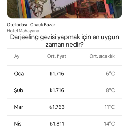
Otel odası - Chauk Bazar
Hotel Mahayana
Darjeeling gezisi yapmak için en uygun
zaman nedir?
Ay
Ort. fiyat
Ort. sıcaklık
Oca
₺1.716
6°C
Şub
₺1.716
8°C
Mar
₺1.763
11°C
Nis
₺1.811
14°C