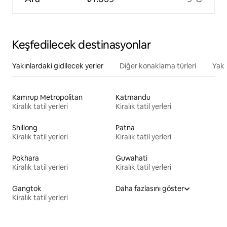
Keşfedilecek destinasyonlar
Yakınlardaki gidilecek yerler
Diğer konaklama türleri
Yakı
Kamrup Metropolitan
Katmandu
Kiralık tatil yerleri
Kiralık tatil yerleri
Shillong
Patna
Kiralık tatil yerleri
Kiralık tatil yerleri
Pokhara
Guwahati
Kiralık tatil yerleri
Kiralık tatil yerleri
Gangtok
Daha fazlasını göster
Kiralık tatil yerleri