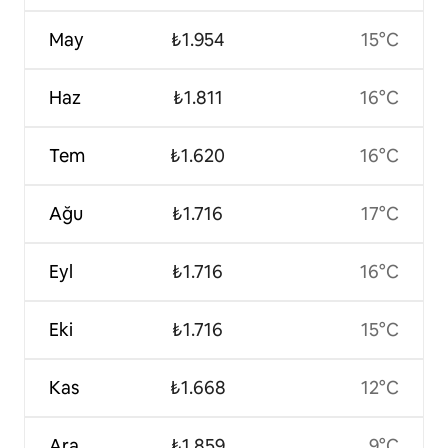
May
₺1.954
15°C
Haz
₺1.811
16°C
Tem
₺1.620
16°C
Ağu
₺1.716
17°C
Eyl
₺1.716
16°C
Eki
₺1.716
15°C
Kas
₺1.668
12°C
Ara
₺1.859
9°C