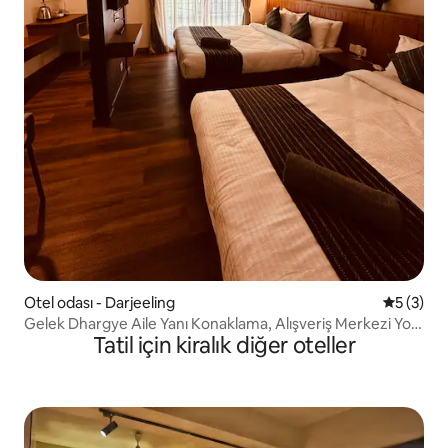
Otel odası - Darjeeling
5 üzerin
5 (3)
Gelek Dhargye Aile Yanı Konaklama, Alışveriş Merkezi Yolu
Tatil için kiralık diğer oteller
yakınında