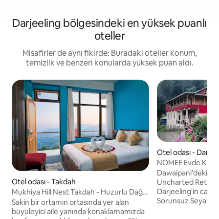
Darjeeling bölgesindeki en yüksek puanlı
oteller
Misafirler de aynı fikirde: Buradaki oteller konum,
temizlik ve benzeri konularda yüksek puan aldı.
Otel odası - Darjee
NOMEE Evde Konak
Dawaipani'deki 
Otel odası - Takdah
Uncharted Retreats 
Darjeeling'in cazi
Mukhiya Hill Nest Takdah - Huzurlu Dağ
Sorunsuz Seyahat
Konaklaması
Sakin bir ortamın ortasında yer alan
transfer hizmeti m
büyüleyici aile yanında konaklamamızda