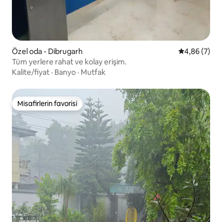
Özel oda - Dibrugarh
5 üzerinden 
4,86 (7)
Tüm yerlere rahat ve kolay erişim.
Kalite/fiyat
·
Banyo
·
Mutfak
Misafirlerin favorisi
Misafirlerin favorisi