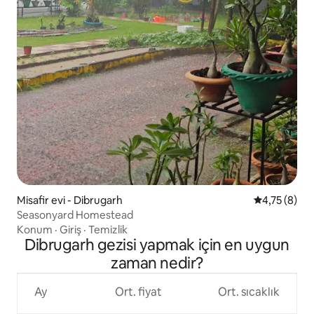
Misafir evi - Dibrugarh
5 üzerinden
4,75 (8)
Seasonyard Homestead
Konum
·
Giriş
·
Temizlik
Dibrugarh gezisi yapmak için en uygun
zaman nedir?
Ay
Ort. fiyat
Ort. sıcaklık