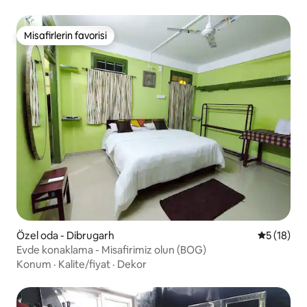
Misafirlerin favorisi
Misafirlerin favorisi
Özel oda - Dibrugarh
5 üzerind
5 (18)
Evde konaklama - Misafirimiz olun (BOG)
Konum
·
Kalite/fiyat
·
Dekor