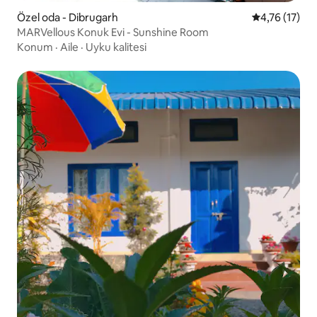
Özel oda - Dibrugarh
5 üzerinden 
4,76 (17)
MARVellous Konuk Evi - Sunshine Room
Konum
·
Aile
·
Uyku kalitesi