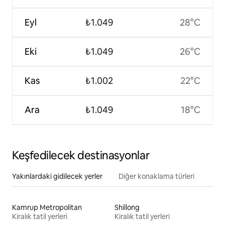
Eyl
₺1.049
28°C
Eki
₺1.049
26°C
Kas
₺1.002
22°C
Ara
₺1.049
18°C
Keşfedilecek destinasyonlar
Yakınlardaki gidilecek yerler
Diğer konaklama türleri
Kamrup Metropolitan
Shillong
Kiralık tatil yerleri
Kiralık tatil yerleri