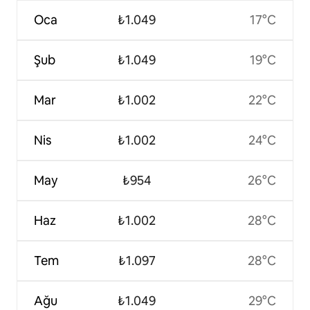
Oca
₺1.049
17°C
Şub
₺1.049
19°C
Mar
₺1.002
22°C
Nis
₺1.002
24°C
May
₺954
26°C
Haz
₺1.002
28°C
Tem
₺1.097
28°C
Ağu
₺1.049
29°C