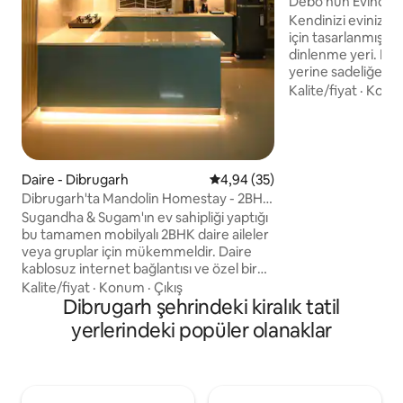
Debo'nun Evinde 
Kendinizi evinizde
için tasarlanmış fe
dinlenme yeri. Lü
yerine sadeliğe o
şeylere öncelik ve
Kalite/fiyat
·
Konu
mahremiyet, geniş
konfor. Konaklamanız boyunca hem
oturma odasına h
mutfağa özel, payl
keyfini çıkarın. İs
Daire - Dibrugarh
5 üzerinden ortalama 4,94 pua
4,94 (35)
ardından dinleniyor
Dibrugarh'ta Mandolin Homestay - 2BHK
yemek hazırlıyor 
Daire
Sugandha & Sugam'ın ev sahipliği yaptığı
dinlenmek için ihti
bu tamamen mobilyalı 2BHK daire aileler
temizliğe ve alana 
veya gruplar için mükemmeldir. Daire
kablosuz internet bağlantısı ve özel bir
çalışma alanı ile donatılmıştır. Müzik
Kalite/fiyat
·
Konum
·
Çıkış
tutkunuysanız, müzik aletlerinin
Dibrugarh şehrindeki kiralık tatil
bulunduğu reçel odasının veya okumayı
yerlerindeki popüler olanaklar
seviyorsanız küçük kütüphanenin keyfini
çıkarabilirsiniz. Çocukları eğlendirmek
için birkaç iç mekan oyunumuz var.
Misafirlerimiz akıllı TV, RO/UV içme suyu,