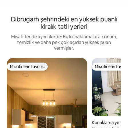
Dibrugarh şehrindeki en yüksek puanlı
kiralık tatil yerleri
Misafirler de aynı fikirde: Bu konaklamalara konum,
temizlik ve daha pek çok açıdan yüksek puan
vermişler.
Misafirlerin favorisi
Misafirlerin favoris
Misafirlerin favorisi
Misafirlerin favoris
Konaklama yeri - 
bylane no 2, Dibru