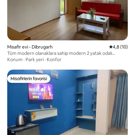
Misafir evi - Dibrugarh
5 üzerinden
4,8 (10)
Tüm modern olanaklara sahip modern 2 yatak odalı
konaklama
Konum
·
Park yeri
·
Konfor
Misafirlerin favorisi
Misafirlerin favorisi