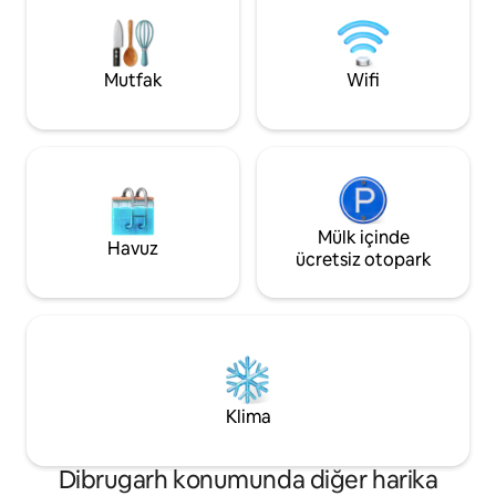
buzdolabı bulunan tam donanımlı bir
mutfak, çamaşır makinesi ve ücretsiz
otopark tesisine erişebilir.
Mutfak
Wifi
Mülk içinde
Havuz
ücretsiz otopark
Klima
Dibrugarh konumunda diğer harika