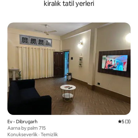
kiralık tatil yerleri
Ev - Dibrugarh
5 üzerin
5 (3)
Aarna by palm 715
Konukseverlik
·
Temizlik