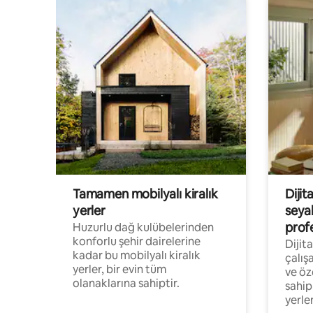
Tamamen mobilyalı kiralık
Dijit
yerler
seya
prof
Huzurlu dağ kulübelerinden
konforlu şehir dairelerine
Dijit
kadar bu mobilyalı kiralık
çalış
yerler, bir evin tüm
ve öz
olanaklarına sahiptir.
sahip
yerler