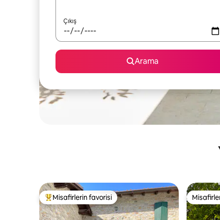
Çıkış
Arama
Misafirlerin favorisi
Misafirle
Misafirlerin favorilerinden en beğenilenler arasında
Misafirle