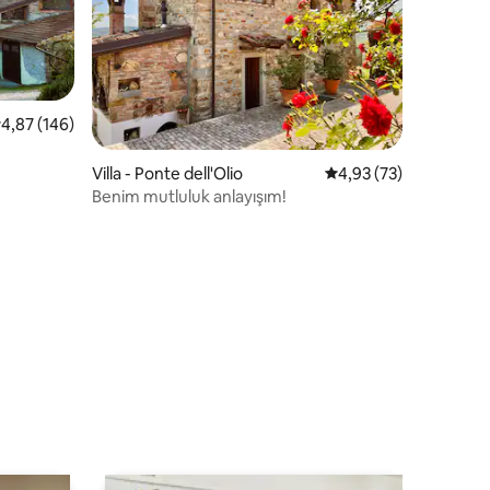
 üzerinden ortalama 4,87 puan, 146 değerlendirme
4,87 (146)
endirme
Villa - Ponte dell'Olio
5 üzerinden ortalama
4,93 (73)
Benim mutluluk anlayışım!