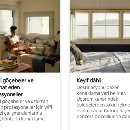
al göçebeler ve
Keyif dâhil
hat eden
Destinasyonu bazen
konaklama yeri belirler.
esyoneller
Uçurum kenarındaki
al göçebeler ve uzaktan
kulübelerden sakin tekne
an profesyoneller için wifi
evlere kadar bu kiralık ye
el çalışma alanlarına
benzersiz özelliklerle dol
, konforlu konaklama
i.