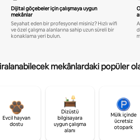
Dijital göçebeler için çalışmaya uygun
O
mekânlar
a
Seyahat eden bir profesyonel misiniz? Hızlı wifi
A
ve özel çalışma alanlarına sahip uzun süreli bir
d
konaklama yeri bulun.
m
kiralanabilecek mekânlardaki popüler ol
Dizüstü
Mülk içinde
Evcil hayvan
bilgisayara
ücretsiz
dostu
uygun çalışma
otopark
alanı