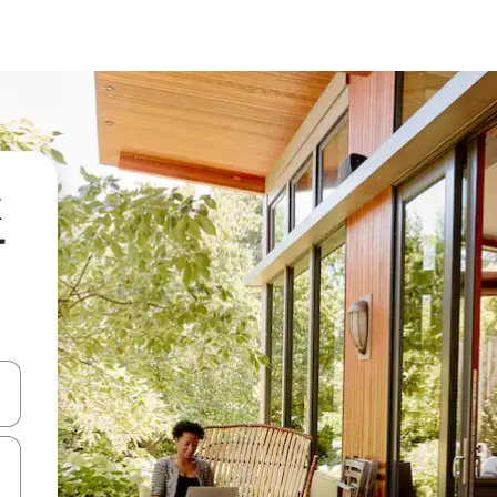
r
oklarıyla gezinin veya dokunarak ya da kaydırma hareketleriyle keşfedin