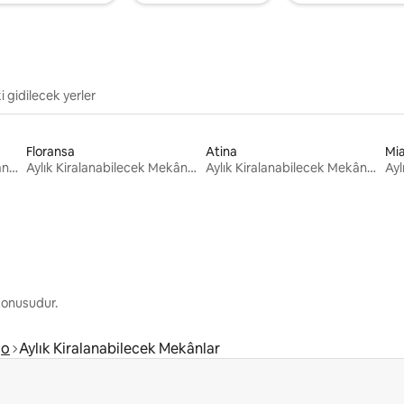
i gidilecek yerler
Floransa
Atina
Mi
Aylık Kiralanabilecek Mekânlar
Aylık Kiralanabilecek Mekânlar
Aylık Kiralanabilecek Mekânlar
 konusudur.
go
Aylık Kiralanabilecek Mekânlar