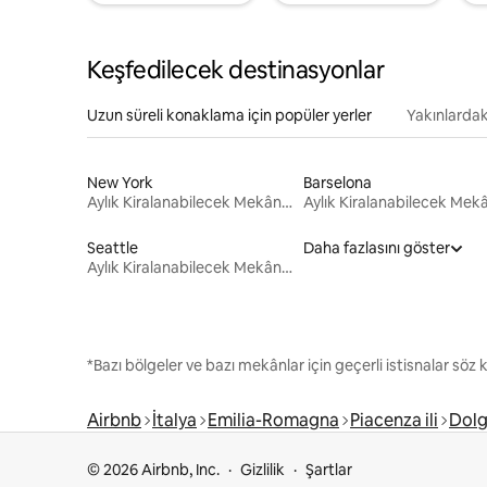
Keşfedilecek destinasyonlar
Uzun süreli konaklama için popüler yerler
Yakınlardak
New York
Barselona
Aylık Kiralanabilecek Mekânlar
Seattle
Daha fazlasını göster
Aylık Kiralanabilecek Mekânlar
*Bazı bölgeler ve bazı mekânlar için geçerli istisnalar söz
Airbnb
İtalya
Emilia-Romagna
Piacenza ili
Dol
© 2026 Airbnb, Inc.
Gizlilik
Şartlar