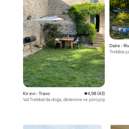
Daire - R
Trebbia ya
dinlenme
Kır evi - Travo
5 üzerinden ortalama 
4,98 (43)
Val Trebbia'da doğa, dinlenme ve yürüyüş