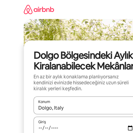
İçeriğe
atla
Dolgo Bölgesindeki Aylık
Kiralanabilecek Mekânla
En az bir aylık konaklama planlıyorsanız
kendinizi evinizde hissedeceğiniz uzun süreli
kiralık yerleri keşfedin.
Konum
Sonuçlar kullanılabilir olduğunda yukarı ve aşağı 
Giriş