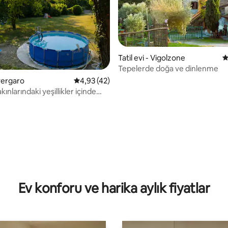
Tatil evi - Vigolzone
5
Tepelerde doğa ve dinlenme
ivergaro
5 üzerinden ortalama 4,93 puan, 42 değerl
4,93 (42)
kınlarındaki yeşillikler içinde
4,98 puan, 43 değerlendirme
Ev konforu ve harika aylık fiyatlar