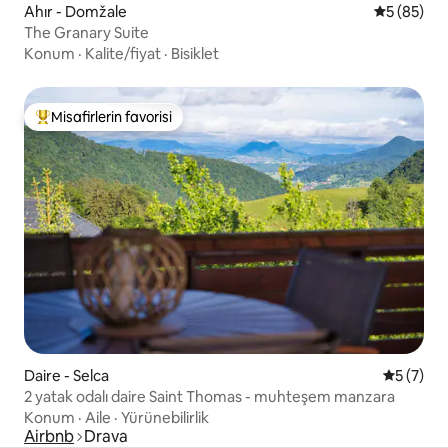
Ahır - Domžale
5 üzerinde
5 (85)
The Granary Suite
Konum
·
Kalite/fiyat
·
Bisiklet
Misafirlerin favorisi
Misafirlerin favorilerinden en beğenilenler arasında
Daire - Selca
5 üzerin
5 (7)
2 yatak odalı daire Saint Thomas - muhteşem manzara
Konum
·
Aile
·
Yürünebilirlik
Airbnb
Drava