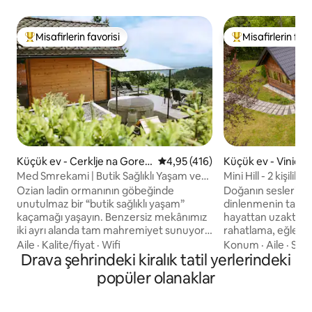
Misafirlerin favorisi
Misafirlerin favo
Misafirlerin favorilerinden en beğenilenler arasında
Misafirlerin favor
Küçük ev - Cerklje na Goren
5 üzerinden ortalama 4,95 puan
4,95 (416)
Küçük ev - Vinica 
jskem
Med Smrekami | Butik Sağlıklı Yaşam ve
Mini Hill - 2 kişilik
SPA İnzivası
Ozian ladin ormanının göbeğinde
Doğanın seslerinin
unutulmaz bir “butik sağlıklı yaşam”
dinlenmenin tadını
kaçamağı yaşayın. Benzersiz mekânımız
hayattan uzakta, V
iki ayrı alanda tam mahremiyet sunuyor:
rahatlama, eğlenm
Panoramik manzaralı, birinci sınıf masaj
yaratılmış özel bir ye
Aile
·
Kalite/fiyat
·
Wifi
Konum
·
Aile
·
Sess
koltuğu ve yatak içi film projektörü
Drava şehrindeki kiralık tatil yerlerindeki
Bu klasik bir turis
bulunan romantik ahşap bir kulübe ile
değildir. Mini Hill,
popüler olanaklar
kendi saunası, şöminesi ve mutfağı olan
arayanlar için bir 
bir oturma süiti. Kulübenin önünde,
arıyorlar. Sadeliği 
yıldızların altında ve el değmemiş
anlarından hoşlana