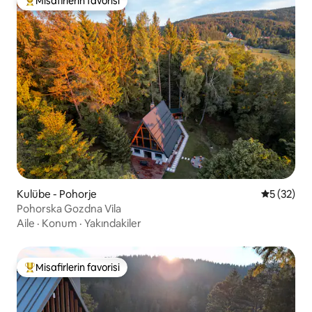
Misafirlerin favorisi
Misafirlerin favorilerinden en beğenilenler arasında
Kulübe - Pohorje
5 üzerinde
5 (32)
Pohorska Gozdna Vila
Aile
·
Konum
·
Yakındakiler
Misafirlerin favorisi
Misafirlerin favorilerinden en beğenilenler arasında