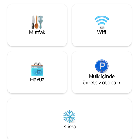
doğanın huzurunda bir jakuzi
şeylerde olduğuna 
bulacaksınız. Dağların yakınında lüks bir
ve ritmini sevenle
konfor ve dinlenme arayan çiftler için
geldiniz.
ideal. Sığınağınıza hoş geldiniz! RNO
Kimliği: 108171
Mutfak
Wifi
Mülk içinde
Havuz
ücretsiz otopark
Klima