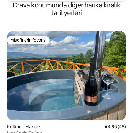
Drava konumunda diğer harika kiralık
tatil yerleri
Misafirlerin favorisi
Misafirlerin favorisi
Kulübe - Makole
5 üzerinden o
4,96 (48)
Log Cabin Dežno