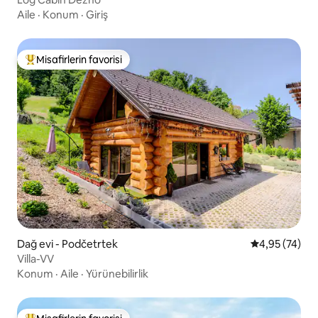
Aile
·
Konum
·
Giriş
Misafirlerin favorisi
Misafirlerin favorilerinden en beğenilenler arasında
Dağ evi - Podčetrtek
5 üzerinden o
4,95 (74)
Villa-VV
Konum
·
Aile
·
Yürünebilirlik