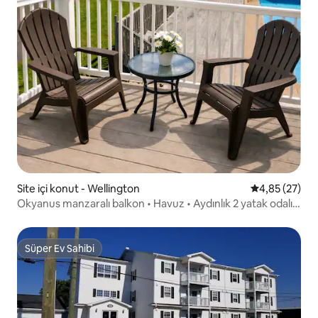
Site içi konut - Wellington
5 üzerinden o
4,85 (27)
Okyanus manzaralı balkon • Havuz • Aydınlık 2 yatak odalı
inziva yeri
Süper Ev Sahibi
Süper Ev Sahibi