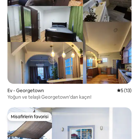
Ev - Georgetown
5 üzerind
5 (13)
Yoğun ve telaşlı Georgetown'dan kaçın!
Misafirlerin favorisi
Misafirlerin favorisi