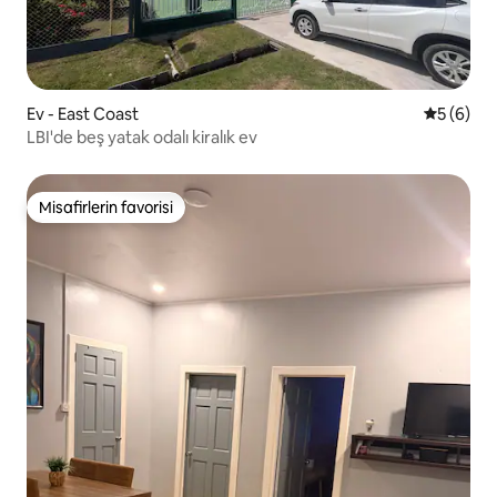
Ev - East Coast
5 üzerind
5 (6)
LBI'de beş yatak odalı kiralık ev
Misafirlerin favorisi
Misafirlerin favorisi