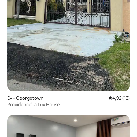
Ev - Georgetown
5 üzerinden 
4,92 (13)
Providence'ta Lux House