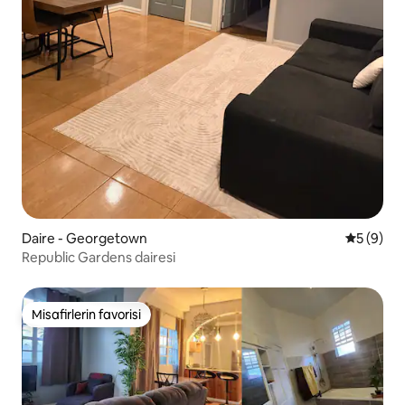
Daire - Georgetown
5 üzerind
5 (9)
Republic Gardens dairesi
Misafirlerin favorisi
Misafirlerin favorisi