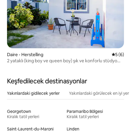
Daire - Herstelling
5 üzerind
5 (6)
2 yataklı (king boy ve queen boy) şık ve konforlu stüdyo
çatı katı
Keşfedilecek destinasyonlar
Yakınlardaki gidilecek yerler
Yakınlardaki görülecek en iyi yerl
Georgetown
Paramaribo Bölgesi
Kiralık tatil yerleri
Kiralık tatil yerleri
Saint-Laurent-du-Maroni
Linden