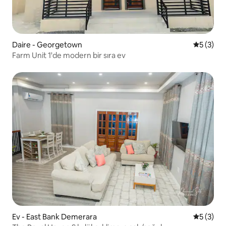
Daire - Georgetown
5 üzerin
5 (3)
Farm Unit 1'de modern bir sıra ev
Ev - East Bank Demerara
5 üzerin
5 (3)