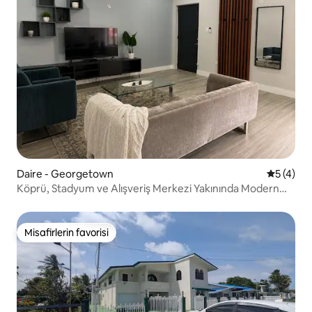
Daire - Georgetown
5 üzerin
5 (4)
Köprü, Stadyum ve Alışveriş Merkezi Yakınında Modern
Daire
Misafirlerin favorisi
Misafirlerin favorisi