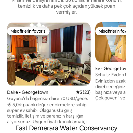
Misafirler de aynı fikirde: Bu konaklamalara konum,
temizlik ve daha pek çok açıdan yüksek puan
vermişler.
Misafirlerin favorisi
Misafirlerin favoris
Misafirlerin favorisi
Misafirlerin favoris
Ev - Georgetown
Schultz Evden Uza
Evinizden uzaktay
diyebileceğiniz bu
Daire - Georgetown
5 üzerinden ortalama 5 pua
5 (23)
başınıza veya aileni
Çok güvenli ve sess
Guyana'da bağımsız daire 70 USD/gece.
merkezine 15 daki
🌟 5,0⭐ puanlı değerlendirmelere sahip
Süpermarketler ve
süper ev sahibi: Olağanüstü giriş,
mesafededir. Ücret
temizlik, iletişim ve paranızın karşılığını
inç akıllı kablolu T
alıyorsunuz. Uygun fiyatlı konaklama için
Olanaklar, konakla
East Demerara Water Conservancy
hemen rezervasyon yapın. Aylık
getirmek için yede
indirimler var! İş için seyahat edenler, kısa