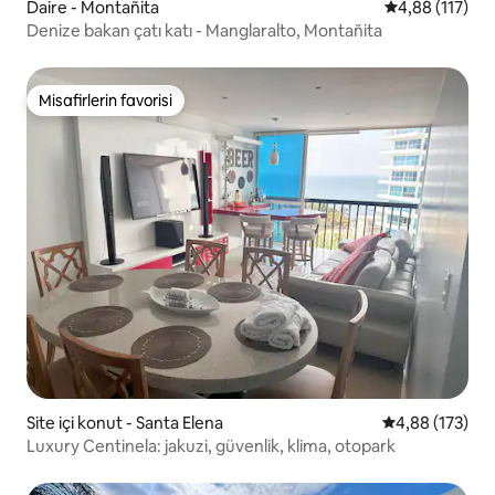
Daire - Montañita
5 üzerinden o
4,88 (117)
Denize bakan çatı katı - Manglaralto, Montañita
Misafirlerin favorisi
Misafirlerin favorisi
Site içi konut - Santa Elena
5 üzerinden or
4,88 (173)
Luxury Centinela: jakuzi, güvenlik, klima, otopark