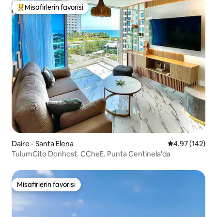
Misafirlerin favorisi
Misafirlerin favorilerinden en beğenilenler arasında
Daire - Santa Elena
5 üzerinden or
4,97 (142)
TulumCito Donhost. CCheE. Punta Centinela'da
Misafirlerin favorisi
Misafirlerin favorisi