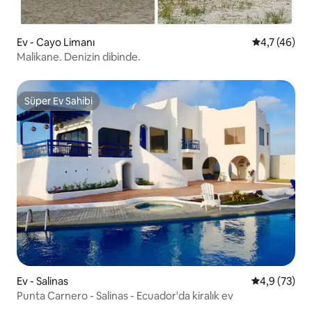
Ev - Cayo Limanı
5 üzerinden
4,7 (46)
Malikane. Denizin dibinde.
Süper Ev Sahibi
Süper Ev Sahibi
Ev - Salinas
5 üzerinden 
4,9 (73)
Punta Carnero - Salinas - Ecuador'da kiralık ev