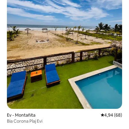
Ev - Montañita
5 üzerinden o
4,94 (68)
Bia Corona Plaj Evi