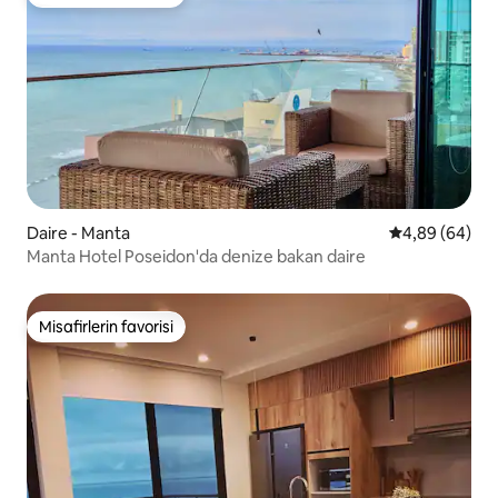
Misafirlerin favorisi
Daire - Manta
5 üzerinden o
4,89 (64)
Manta Hotel Poseidon'da denize bakan daire
Misafirlerin favorisi
Misafirlerin favorisi