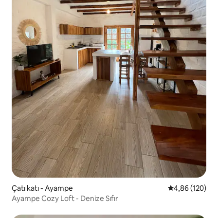
Çatı katı - Ayampe
5 üzerinden or
4,86 (120)
Ayampe Cozy Loft - Denize Sıfır