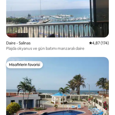
Daire - Salinas
5 üzerinden o
4,87 (174)
Plajda okyanus ve gün batımı manzaralı daire
Misafirlerin favorisi
Misafirlerin favorisi