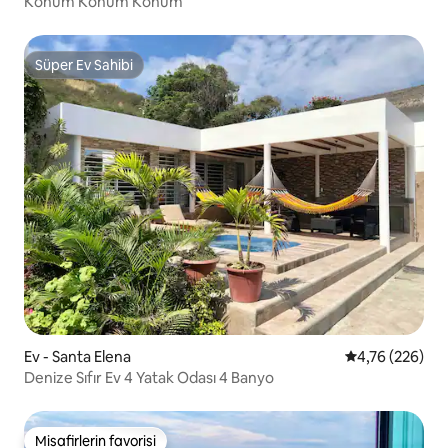
Konum Konum Konum
Süper Ev Sahibi
Süper Ev Sahibi
Ev - Santa Elena
5 üzerinden or
4,76 (226)
Denize Sıfır Ev 4 Yatak Odası 4 Banyo
Misafirlerin favorisi