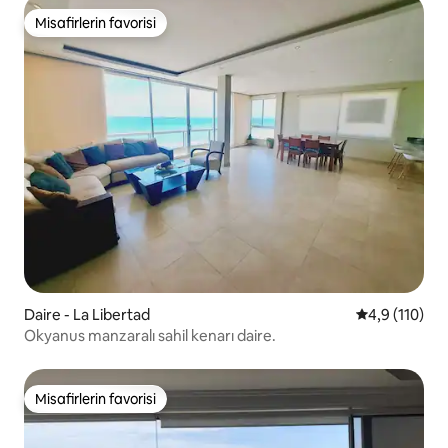
Misafirlerin favorisi
Misafirlerin favorisi
Daire - La Libertad
5 üzerinden 
4,9 (110)
Okyanus manzaralı sahil kenarı daire.
Misafirlerin favorisi
Misafirlerin favorisi