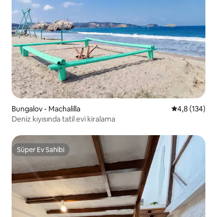
Bungalov - Machalilla
5 üzerinden o
4,8 (134)
Deniz kıyısında tatil evi kiralama
Süper Ev Sahibi
Süper Ev Sahibi