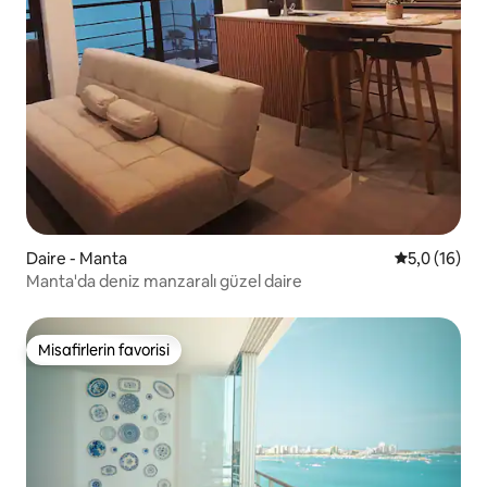
Daire - Manta
5 üzerinden
5,0 (16)
Manta'da deniz manzaralı güzel daire
Misafirlerin favorisi
Misafirlerin favorisi