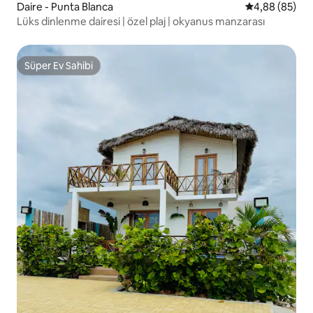
Daire - Punta Blanca
5 üzerinden o
4,88 (85)
Lüks dinlenme dairesi | özel plaj | okyanus manzarası
Süper Ev Sahibi
Süper Ev Sahibi