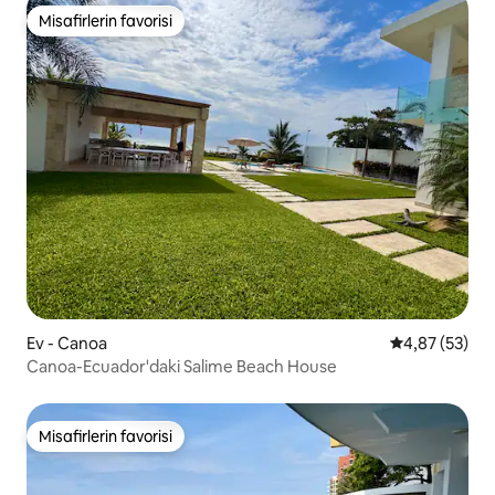
Misafirlerin favorisi
Misafirlerin favorisi
Ev - Canoa
5 üzerinden o
4,87 (53)
Canoa-Ecuador'daki Salime Beach House
Misafirlerin favorisi
Misafirlerin favorisi