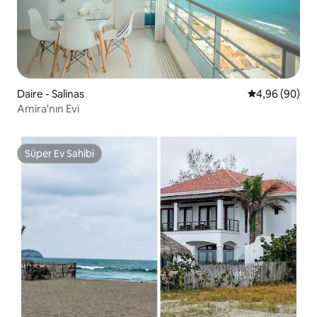
Daire - Salinas
5 üzerinden o
4,96 (90)
Amira'nın Evi
Süper Ev Sahibi
Süper Ev Sahibi