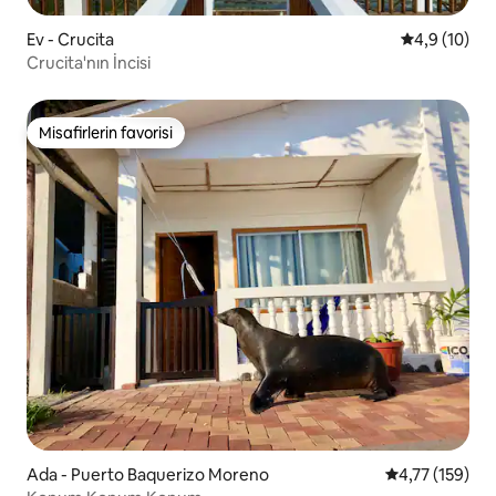
Ev - Crucita
5 üzerinden
4,9 (10)
Crucita'nın İncisi
Misafirlerin favorisi
Misafirlerin favorisi
Ada - Puerto Baquerizo Moreno
5 üzerinden o
4,77 (159)