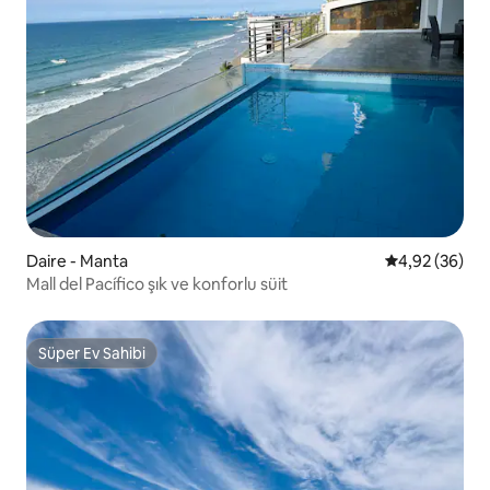
Daire - Manta
5 üzerinden o
4,92 (36)
Mall del Pacífico şık ve konforlu süit
Süper Ev Sahibi
Süper Ev Sahibi