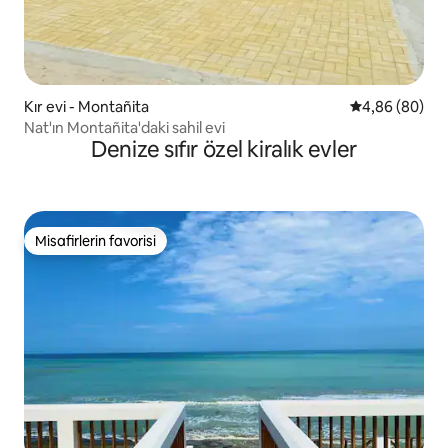
Kır evi - Montañita
5 üzerinden o
4,86 (80)
Nat'ın Montañita'daki sahil evi
Denize sıfır özel kiralık evler
Misafirlerin favorisi
Misafirlerin favorisi