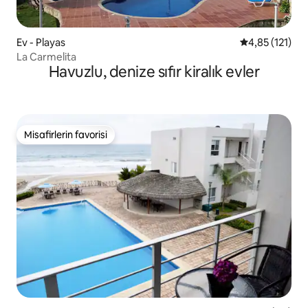
Ev - Playas
5 üzerinden o
4,85 (121)
La Carmelita
Havuzlu, denize sıfır kiralık evler
Misafirlerin favorisi
Misafirlerin favorisi