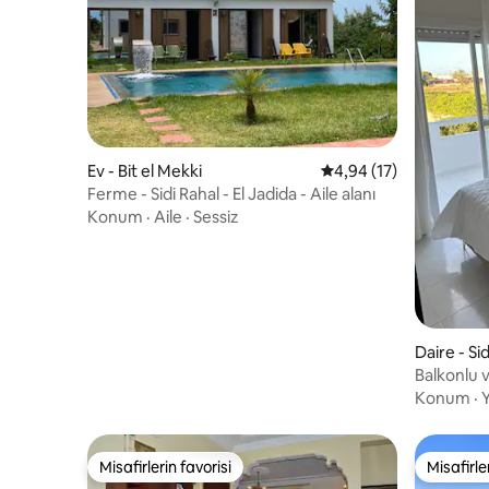
Ev - Bit el Mekki
5 üzerinden ortalama 
4,94 (17)
Ferme - Sidi Rahal - El Jadida - Aile alanı
Konum
·
Aile
·
Sessiz
Daire - Si
Balkonlu v
Dubleks
Konum
·
Y
Misafirlerin favorisi
Misafirle
Misafirlerin favorisi
Misafirle