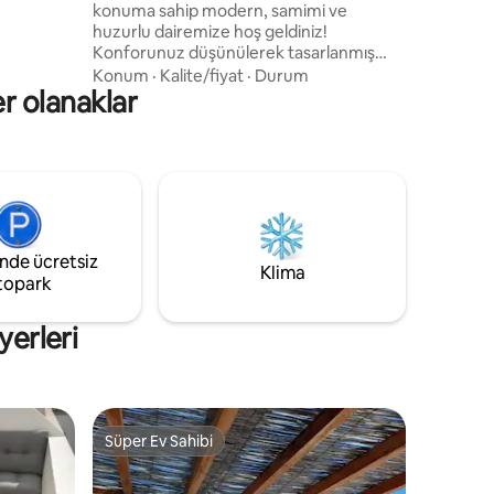
konuma sahip modern, samimi ve
et
huzurlu dairemize hoş geldiniz!
k erişim
Konforunuz düşünülerek tasarlanmış
sfer
aydınlık, iyi donanımlı bir konaklama
ın!
Konum
·
Kalite/fiyat
·
Durum
er olanaklar
yerinde dinlendirici bir konaklamanın
tadını çıkarın. Harika bir konaklama için
ihtiyacınız olan her şeyi bulacaksınız.
Daire plajlara, restoranlara, kafelere,
mağazalara ve şehrin başlıca turistik
noktalarına yakındır. Sizi ağırlamaktan ve
konaklamanızı mümkün olduğunca keyifli
hale getirmekten memnuniyet duyarız
inde ücretsiz
Klima
topark
yerleri
Süper Ev Sahibi
Süper Ev Sahibi