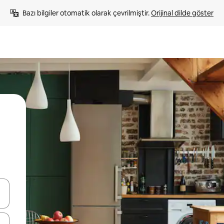
Bazı bilgiler otomatik olarak çevrilmiştir. 
Orijinal dilde göster
oklarıyla gezinin veya dokunarak ya da kaydırma hareketleriyle keşfedin