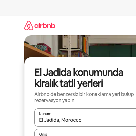
İçeriğe
atla
El Jadida konumunda
kiralık tatil yerleri
Airbnb'de benzersiz bir konaklama yeri bulup
rezervasyon yapın
Konum
Sonuçlar kullanılabilir olduğunda yukarı ve aşağı 
Giriş