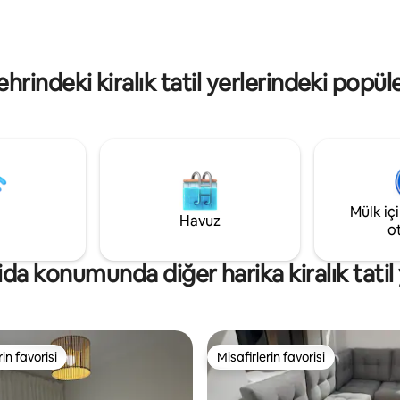
5 dakika… (evlenmemiş çiftlere
donanımlı, hızlı kablosuz intern
miyor) Kısa veya uzun süreli
bağlantısı ve her şeye yürüyere
larda dinlenmek için
ile benzersiz bir romantik atmo
l.
sunar. Hemen rezervasyon yap
ehrindeki kiralık tatil yerlerindeki popül
Mülk iç
Havuz
o
ida konumunda diğer harika kiralık tatil 
rin favorisi
Misafirlerin favorisi
rin favorisi
Misafirlerin favorisi