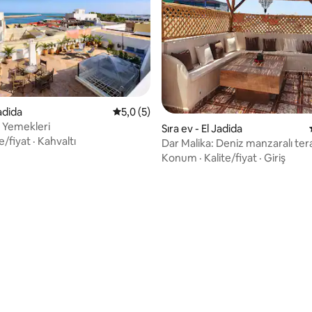
,91 puan, 100 değerlendirme
Jadida
5 üzerinden ortalama 5,0 puan, 5 değerl
5,0 (5)
 Yemekleri
Sıra ev - El Jadida
e/fiyat
·
Kahvaltı
Dar Malika: Deniz manzaralı tera
Konum
·
Kalite/fiyat
·
Giriş