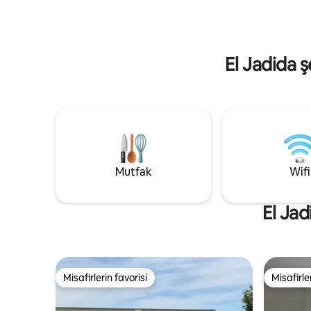
arabayla 
donanımlı ve özenle dekore edilmiştir.
izin veril
Güneşin doğuşunun, manzaranın,
konaklama
klapotların veya sakinliğin tadını çıkarın.
mükemme
Temizlik, Uygunluk Durumu ve Yardım
El Jadida ş
garantisi. Kendinizi evinizde
hissedeceksiniz.
Mutfak
Wifi
El Jad
Misafirlerin favorisi
Misafirle
Misafirlerin favorisi
Misafirle