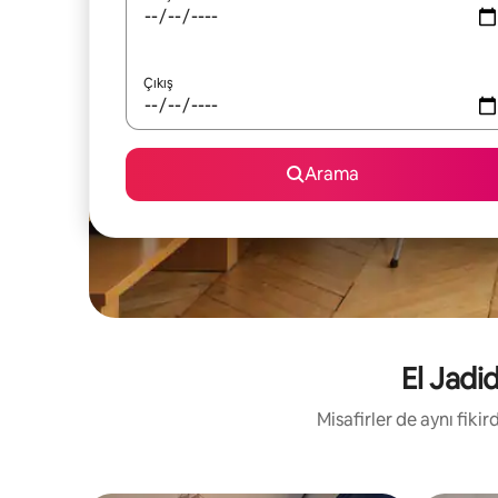
Çıkış
Arama
El Jadid
Misafirler de aynı fik