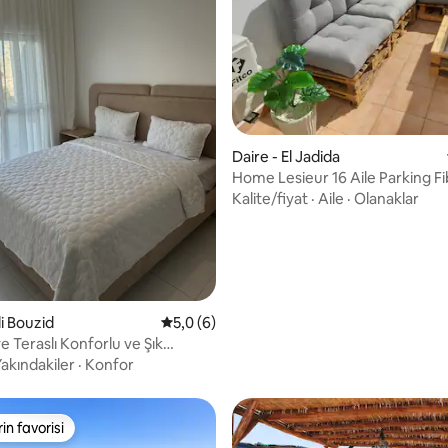
4,94 puan, 17 değerlendirme
Daire - El Jadida
Home Lesieur 16 Aile Parking Fiber ve
Netflix
Kalite/fiyat
·
Aile
·
Olanaklar
di Bouzid
5 üzerinden ortalama 5,0 puan, 6 değerl
5,0 (6)
e Teraslı Konforlu ve Şık
akındakiler
·
Konfor
rin favorisi
rin favorisi