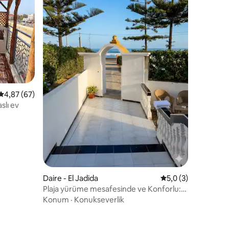
endirme
5 üzerinden ortalama 4,87 puan, 67 değerlendirme
4,87 (67)
slı ev
Daire - El Jadida
5 üzerinden ortala
5,0 (3)
Plaja yürüme mesafesinde ve Konforlu:
Orman ve deniz kenarında villa zemin katı
Konum
·
Konukseverlik