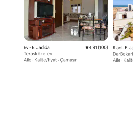
Ev - El Jadida
5 üzerinden ortalama 4
4,91 (100)
Riad - El 
Teraslı özel ev
DarBekari
Aile
·
Kalite/fiyat
·
Çamaşır
Aile
·
Kalit