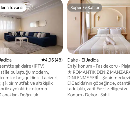
lerin favorisi
Süper Ev Sahibi
rin favorilerinden en beğenilenler arasında
Süper Ev Sahibi
 Jadida
5 üzerinden ortalama 4,96 puan, 48 değerl
4,96 (48)
Daire - El Jadida
 semtte şık daire (IPTV)
En iyi konum - Fas dekoru - Plaj
,96 puan, 211 değerlendirme
yürüyerek ulaşım
stille buluştuğu modern,
★ ROMANTİK DENİZ MANZARA
iremize hoş geldiniz. Lacivert
DİNLENME YERİ – Şehir merkezi
şık bir mutfak ve altı kişilik
El Cadida'nın göbeğinde, otanti
ı ile aydınlık bir oturma
tadelaktı, zarif Fassi zelligesi v
eyfini çıkarın. Mekân hızlı
kesici deniz manzarasıyla güzel
Olanaklar
·
Doğruluk
Konum
·
Dekor
·
Sahil
nternet bağlantısı, düz ekran
tasarlanmış bir dairede büyülü b
ports, IPTV hizmeti) ve zarif
konaklamanın keyfini çıkarın. Balayı
ir. Büyük pencereler doğal ışık
kaçamakları için mükemmel. Pla
nerjiyle doludur. Tren
metre mesafede, Eski Medine'
na sadece 3 dakika, Carrefour'a
(Portuguese City), kafelere ve
e plaja ve şehir merkezine
restoranlara yakın. Aydınlık, huzurlu, tam