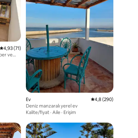
5 üzerinden ortalama 4,93 puan, 71 değerlendirme
4,93 (71)
endirme
Ev
5 üzerinden ortalama
4,8 (290)
Deniz manzaralı yerel ev
Kalite/fiyat
·
Aile
·
Erişim