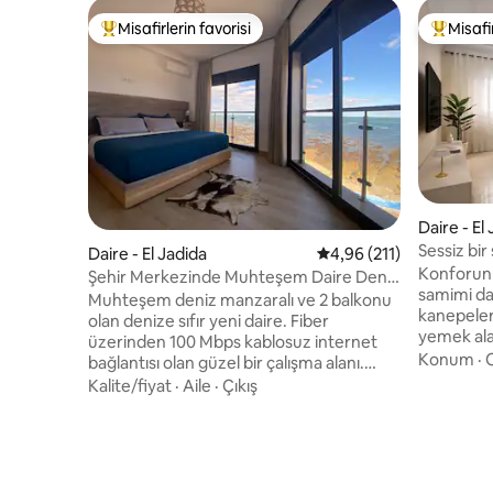
Misafirlerin favorisi
Misafir
Misafirlerin favorilerinden en beğenilenler arasında
Misafirle
Daire - El
Sessiz bir
Daire - El Jadida
5 üzerinden ortalama 4
4,96 (211)
Konforun 
Şehir Merkezinde Muhteşem Daire Deniz
samimi da
Manzaralı Denize Sıfır
Muhteşem deniz manzaralı ve 2 balkonu
kanepeler, 
olan denize sıfır yeni daire. Fiber
yemek alan
üzerinden 100 Mbps kablosuz internet
odasının k
Konum
·
bağlantısı olan güzel bir çalışma alanı.
kablosuz i
Şehir merkezinde yer alan Medine,
Kalite/fiyat
·
Aile
·
Çıkış
TV (Bein S
Çarşılar, Restoranlar ve Portekiz Şehri 15
dekor içer
dakika yürüme mesafesindedir. Şehir plajı
ve sakin e
20 dakika yürüme mesafesindedir. PRM
istasyonu
bir taksi düşünün. Rahat bir konfor ve
2 dakika v
unutulmaz bir konaklama için iyi