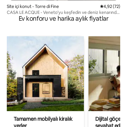
Site içi konut - Torre di Fine
5 üzerinden o
4,92 (72)
CASA LE ACQUE - Veneto'yu keşfedin ve deniz kenarında
Ev konforu ve harika aylık fiyatlar
dinlenin
Tamamen mobilyalı kiralık
Dijital göçebe
yerler
seyahat eden