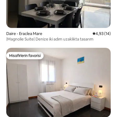
Daire - Eraclea Mare
5 üzerinden o
4,93 (14)
|Magnolie Suite| Denize iki adım uzaklıkta tasarım
Misafirlerin favorisi
Misafirlerin favorisi