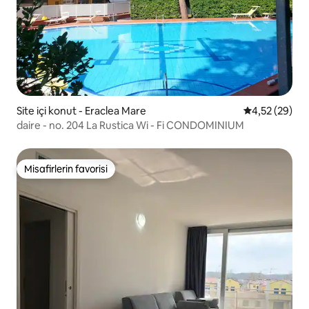
Site içi konut - Eraclea Mare
5 üzerinden o
4,52 (29)
daire - no. 204 La Rustica Wi - Fi CONDOMINIUM
Misafirlerin favorisi
Misafirlerin favorisi