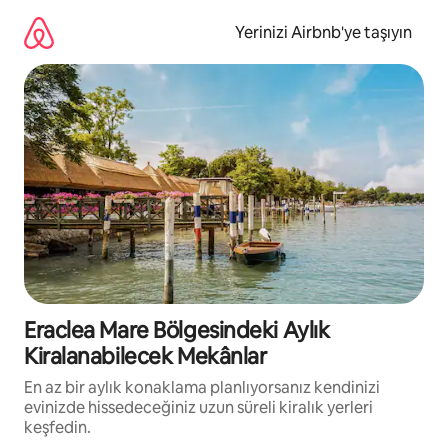
İçeriğe
atla
Yerinizi Airbnb'ye taşıyın
Eraclea Mare Bölgesindeki Aylık
Kiralanabilecek Mekânlar
En az bir aylık konaklama planlıyorsanız kendinizi
evinizde hissedeceğiniz uzun süreli kiralık yerleri
keşfedin.