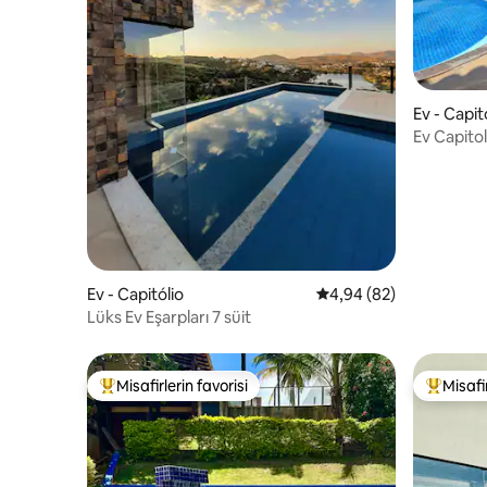
Ev - Capit
Ev Capitol
Manzaras
Ev - Capitólio
5 üzerinden ortalama 
4,94 (82)
Lüks Ev Eşarpları 7 süit
Misafirlerin favorisi
Misafir
Misafirlerin favorilerinden en beğenilenler arasında
Misafirle