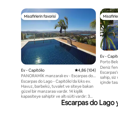
Misafirlerin favorisi
Misafirle
Misafirlerin favorisi
Misafirle
Ev - Capit
Porto Bel
Escarpas t
Deniz fen
Ev - Capitólio
5 üzerinden ortalama 4
4,86 (104)
Escarpas
PANORAMİK manzaralı ev - Escarpas do
sahip, siz
Lago
Escarpas do Lago - Capitólio'da lüks ev.
içinde ta
Havuz, barbekü, tuvalet ve siteye bakan
en büyük
güzel bir manzarası vardır. 14 kişilik
batımının 
kapasiteye sahiptir ve altı süiti vardır: 3
kuşa sahi
Escarpas do Lago ya
queen yatak, 1 çift kişilik ve 6 tek kişilik
São 2suit
yatak. Tüm süitlerde tavan vantilatörü
beds and mattress
bulunmaktadır. Ev geniş, aydınlık ve çok
1 banyo bulunma
iyi havalandırılmıştır. TV, kanepe ve
gökyüzün