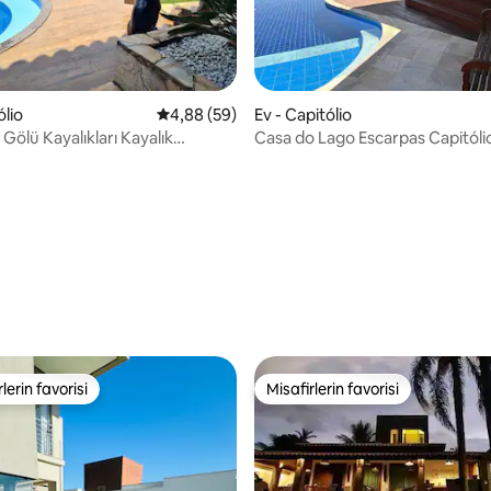
ólio
5 üzerinden ortalama 4,88 puan, 59 değerl
4,88 (59)
Ev - Capitólio
 Gölü Kayalıkları Kayalık
Casa do Lago Escarpas Capitóli
ı
4,94 puan, 82 değerlendirme
lerin favorisi
Misafirlerin favorisi
rin favorilerinden en beğenilenler arasında
Misafirlerin favorisi