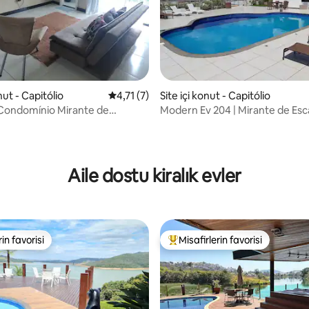
4,96 puan, 25 değerlendirme
nut - Capitólio
5 üzerinden ortalama 4,71 puan, 7 değerl
4,71 (7)
Site içi konut - Capitólio
Condomínio Mirante de
Modern Ev 204 | Mirante de Esc
Dubleks
Aile dostu kiralık evler
rin favorisi
Misafirlerin favorisi
rin favorisi
Misafirlerin favorilerinden en b