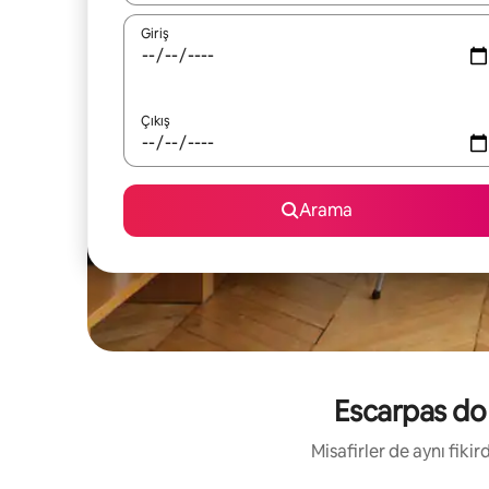
Giriş
Çıkış
Arama
Escarpas do L
Misafirler de aynı fik