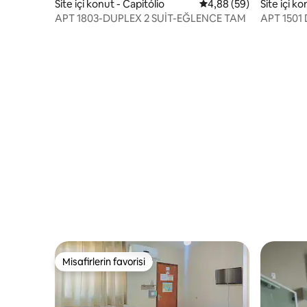
Site içi konut - Capitólio
5 üzerinden ortalama 
4,88 (59)
Site içi ko
APT 1803-DUPLEX 2 SUİT-EĞLENCE TAM
APT 1501
Misafirlerin favorisi
Misafirlerin favorisi