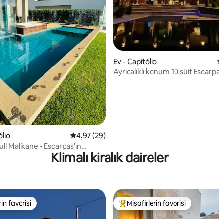
Ev - Capitólio
Ayrıcalıklı konum 10 süit Escarp
4,97 puan, 30 değerlendirme
ólio
5 üzerinden ortalama 4,97 puan, 29 değerl
4,97 (29)
Full Malikane • Escarpas'ın
Klimalı kiralık daireler
rin favorisi
Misafirlerin favorisi
rin favorisi
Misafirlerin favorilerinden en b