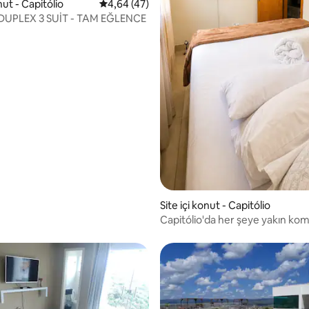
4,88 puan, 59 değerlendirme
nut - Capitólio
5 üzerinden ortalama 4,64 puan, 47 değerl
4,64 (47)
 DUPLEX 3 SUİT - TAM EĞLENCE
Site içi konut - Capitólio
Capitólio'da her şeye yakın kom