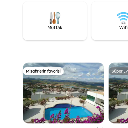
koltukların bulunduğu bir oturma odası
benzersiz
vardır. Mutfakta buzdolabı, ocak, fırın,
yakacak o
mikrodalga fırın, 16 kişilik yemek masası
ve genel mutfak gereçleri
bulunmaktadır. YATAK TAKIMI VE BANYO
Mutfak
Wifi
HAVLUSU GETİRMEK GEREKLİDİR.
Misafirlerin favorisi
Süper Ev
Misafirlerin favorisi
Süper Ev