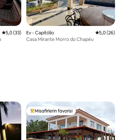
endirme
5 üzerinden ortalama 5,0 puan, 33 değerlendirme
5,0 (33)
Ev - Capitólio
5 üzerinden ortalam
5,0 (26)
o
Casa Mirante Morro do Chapéu
Misafirlerin favorisi
Misafirlerin favorilerinden en beğenilenler arasında