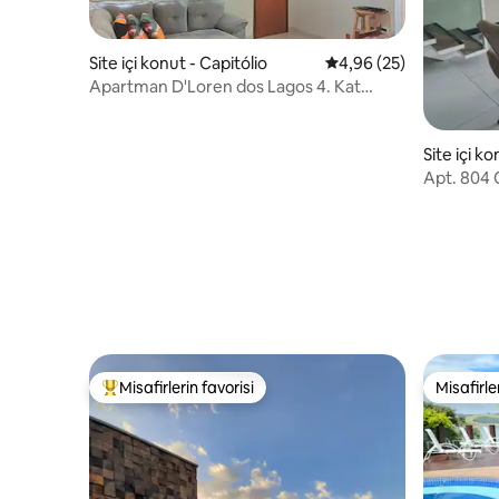
Site içi konut - Capitólio
5 üzerinden ortalama 
4,96 (25)
Apartman D'Loren dos Lagos 4. Kat
Capitolio Mg
Site içi ko
Apt. 804 
Escarpas.
Misafirlerin favorisi
Misafirle
Misafirlerin favorilerinden en beğenilenler arasında
Misafirle