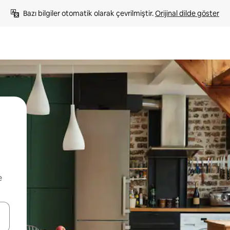
Bazı bilgiler otomatik olarak çevrilmiştir. 
Orijinal dilde göster
e
oklarıyla gezinin veya dokunarak ya da kaydırma hareketleriyle keşfedin