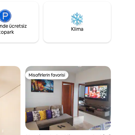
isteyen
Çatal bıçak kaşık 🍳 Tencereler 🥂 Kaseler
 idealdir!
🖥Yaşam alanı - TV'li
inde ücretsiz
Klima
topark
Misafirlerin favorisi
Misafirlerin favorisi