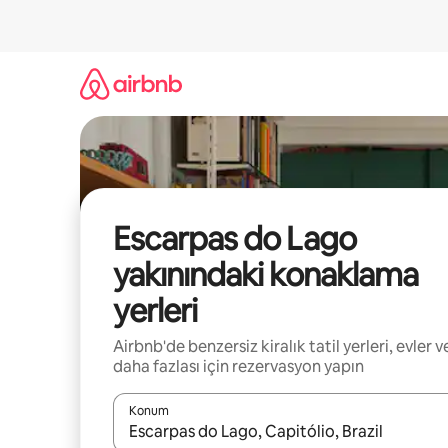
İçeriğe
atla
Escarpas do Lago
yakınındaki konaklama
yerleri
Airbnb'de benzersiz kiralık tatil yerleri, evler v
daha fazlası için rezervasyon yapın
Konum
Sonuçlar kullanılabilir olduğunda yukarı ve aşağı 