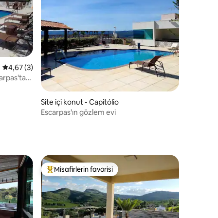
endirme
5 üzerinden ortalama 4,67 puan, 3 değerlendirme
4,67 (3)
arpas'ta
Site içi konut - Capitólio
Escarpas'ın gözlem evi
Misafirlerin favorisi
eğenilenler arasında
Misafirlerin favorilerinden en beğenilenler arasında