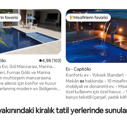
rin favorisi
Misafirlerin favorisi
rin favorisi
Misafirlerin favorilerinden en b
ólio
5 üzerinden ortalama 4,98 puan, 103 değerl
4,98 (103)
o Evi, Göl Manzarası, Marina
Ev - Capitólio
arafı
eri, Furnas Gölü ve Marina
Konforlu ev - Yüksek Standart -
,86 puan, 104 değerlendirme
'ın muhteşem manzarasına
MG
Mekân 🏡 hakkında: • 10 misafire kadar
 ve aileniz için konfor ve huzur
mobilyalı ve donanımlı ev. • Misafirlerin
sarlanmış modern ev (bölgenin
özel kullanımı için özel havuz. • Yatak ve
 marinası) Gün doğumu ve gün
banyo tekstili (çarşaf, yastık kılıfı
bir gösteri olduğu birçok özgür
battaniye, soğuk havalarda yüz
p olmaktan gurur duyuyoruz...
havlusu) dâhildir. Tam donanımlı 🍴
kınındaki kiralık tatil yerlerinde sunul
es and 2quartos, all new box
mutfak ve gurme alanı: • Buzdolabı • 5
es. Toplam 3 banyo ve
gözlü ocak • Mikrodalga fırın. • Fırın •
ktadır. Geceyi ısıtmak,
Sandviç. 📍 Ayrıcalıklı konum: Tek bir
ü gözlemlemek ve aileyle