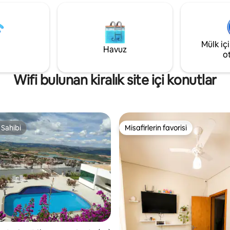
yerde mahremiyet ve eğlence 
 deneyimler paylaşmak için
aileler, çiftler veya gruplar için✨
dunlu açık hava şöminesi.
Mülk iç
Havuz
o
Wifi bulunan kiralık site içi konutlar
 Sahibi
Misafirlerin favorisi
 Sahibi
Misafirlerin favorisi