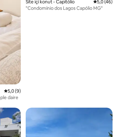
endirme
Site içi konut - Capitólio
5 üzerinden ortalam
5,0 (46)
"Condomínio dos Lagos Capólio MG"
5 üzerinden ortalama 5,0 puan, 9 değerlendirme
5,0 (9)
ple daire