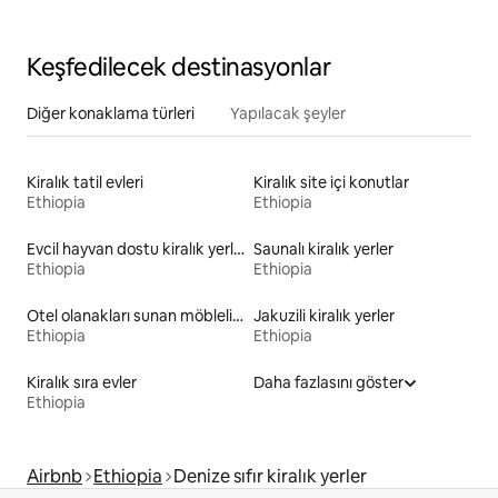
Keşfedilecek destinasyonlar
Diğer konaklama türleri
Yapılacak şeyler
Kiralık tatil evleri
Kiralık site içi konutlar
Ethiopia
Ethiopia
Evcil hayvan dostu kiralık yerler
Saunalı kiralık yerler
Ethiopia
Ethiopia
Otel olanakları sunan möbleli kiralık yerler
Jakuzili kiralık yerler
Ethiopia
Ethiopia
Kiralık sıra evler
Daha fazlasını göster
Ethiopia
Airbnb
Ethiopia
Denize sıfır kiralık yerler