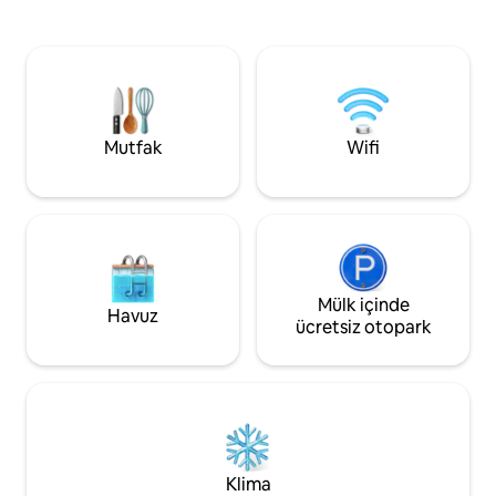
bulunmaktadır. Me
misafirler için döviz bürosu
servisi bulunmakta
bulunmaktadır. Mekânda havaalanı
servisi bulunmaktadır.
Mutfak
Wifi
Mülk içinde
Havuz
ücretsiz otopark
Klima