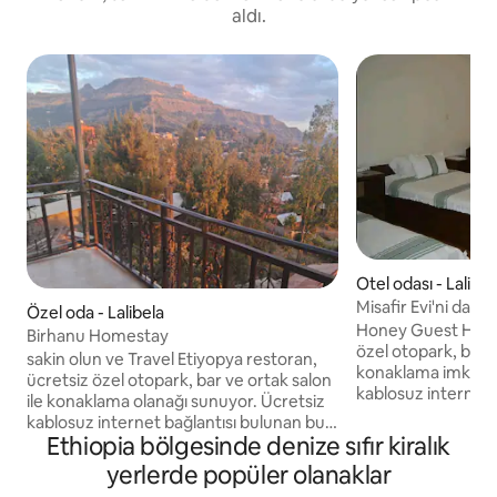
aldı.
Otel odası - Lalibel
Misafir Evi'ni daire 
Özel oda - Lalibela
Honey Guest House
Birhanu Homestay
özel otopark, bar 
sakin olun ve Travel Etiyopya restoran,
konaklama imkanı sunuy
ücretsiz özel otopark, bar ve ortak salon
kablosuz internet 
ile konaklama olanağı sunuyor. Ücretsiz
yıldızlı otel, oda s
kablosuz internet bağlantısı bulunan bu 3
sunmaktadır. Konaklama yerlerinde 24
Ethiopia bölgesinde denize sıfır kiralık
yıldızlı otel, oda servisi ve ATM
saat resepsiyon, 
sunmaktadır. Konaklama yerlerinde 24
yerlerde popüler olanaklar
misafirler için döv
saat resepsiyon, ortak mutfak ve