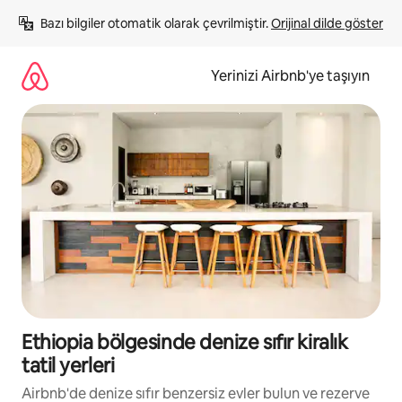
İçeriğe
Bazı bilgiler otomatik olarak çevrilmiştir. 
Orijinal dilde göster
atla
Yerinizi Airbnb'ye taşıyın
Ethiopia bölgesinde denize sıfır kiralık
tatil yerleri
Airbnb'de denize sıfır benzersiz evler bulun ve rezerve