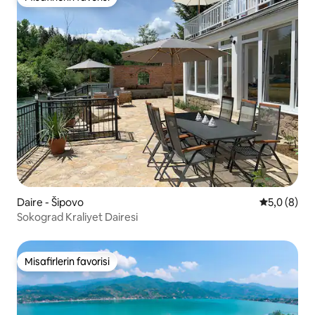
Misafirlerin favorisi
Daire - Šipovo
5 üzerinde
5,0 (8)
Sokograd Kraliyet Dairesi
Misafirlerin favorisi
Misafirlerin favorisi