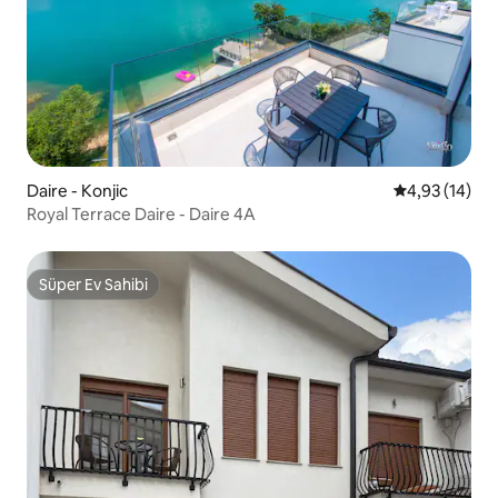
Daire - Konjic
5 üzerinden o
4,93 (14)
Royal Terrace Daire - Daire 4A
Süper Ev Sahibi
Süper Ev Sahibi