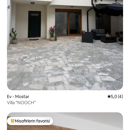
Ev - Mostar
5 üzerinde
5,0 (4)
Villa “NOOCH”
Misafirlerin favorisi
Misafirlerin favorilerinden en beğenilenler arasında