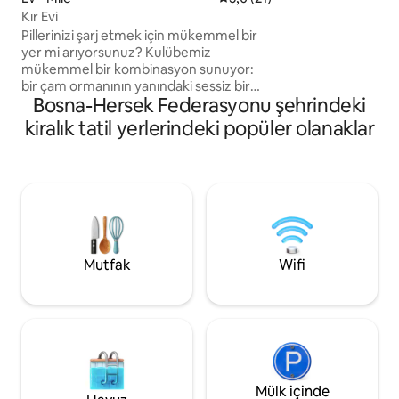
kaliteli içme suyu 
Kır Evi
var. Yataklar birleşt
Pillerinizi şarj etmek için mükemmel bir
onlardan queen boy
yer mi arıyorsunuz? ​Kulübemiz
edebilirsiniz. Tuv
mükemmel bir kombinasyon sunuyor:
35 metre mesafede
bir çam ormanının yanındaki sessiz bir
karolu tuvaletleri o
Bosna-Hersek Federasyonu şehrindeki
alanda yer alıyor ve aynı zamanda
Tuvaletlerde sıcak
balıkçılar, kürekçiler ve doğa severler için
kiralık tatil yerlerindeki popüler olanaklar
bir cennet olan Pliva Gölleri'ne son
derece yakın. ​Avantajlar: çekici ve
modern konaklama, göle ve
çevresindeki dağlara bakan teras,
mahremiyet, konforlu yataklar, masaj
sandalyeleri ve daha fazlası. ​Keşfedin:
Mlinčići, Aşk Köprüsü, Pliva Gölleri, Jajce
Eski Şehri, Pliva Şelalesi, her şey
Mutfak
Wifi
parmaklarınızın ucunda.
Mülk içinde