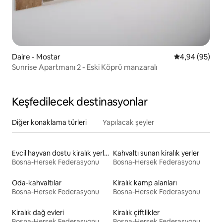
Daire - Mostar
5 üzerinden o
4,94 (95)
Sunrise Apartmanı 2 - Eski Köprü manzaralı
Keşfedilecek destinasyonlar
Diğer konaklama türleri
Yapılacak şeyler
Evcil hayvan dostu kiralık yerler
Kahvaltı sunan kiralık yerler
Bosna-Hersek Federasyonu
Bosna-Hersek Federasyonu
Oda-kahvaltılar
Kiralık kamp alanları
Bosna-Hersek Federasyonu
Bosna-Hersek Federasyonu
Kiralık dağ evleri
Kiralık çiftlikler
Bosna-Hersek Federasyonu
Bosna-Hersek Federasyonu