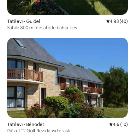
Tatil evi - Guidel
5 üzerinden o
4,93 (40)
Sahile 800 m mesafede bahçeli ev
Tatil evi - Bénodet
5 üzerinden
4,6 (10)
Güzel T2 Golf Rezidansı teraslı