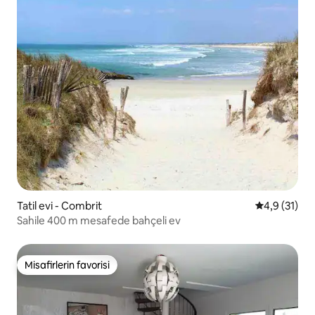
Tatil evi - Combrit
5 üzerinden
4,9 (31)
Sahile 400 m mesafede bahçeli ev
Misafirlerin favorisi
Misafirlerin favorisi