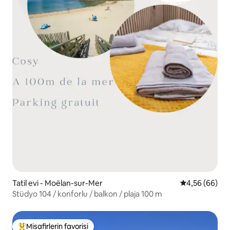
Tatil evi - Moëlan-sur-Mer
5 üzerinden o
4,56 (66)
Stüdyo 104 / konforlu / balkon / plaja 100 m
Misafirlerin favorisi