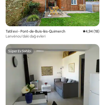
Tatil evi - Pont-de-Buis-lès-Quimerch
5 üzerinden o
4,94 (18)
Lanvénou'daki dağ evleri
Süper Ev Sahibi
Süper Ev Sahibi