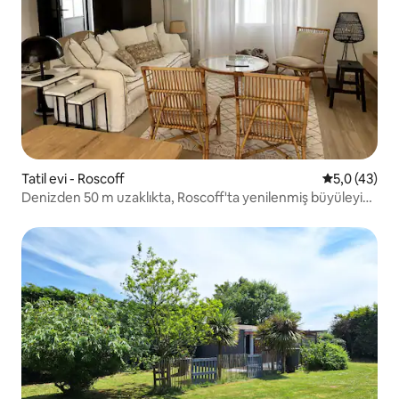
Tatil evi - Roscoff
5 üzerinden
5,0 (43)
Denizden 50 m uzaklıkta, Roscoff'ta yenilenmiş büyüleyici
ev