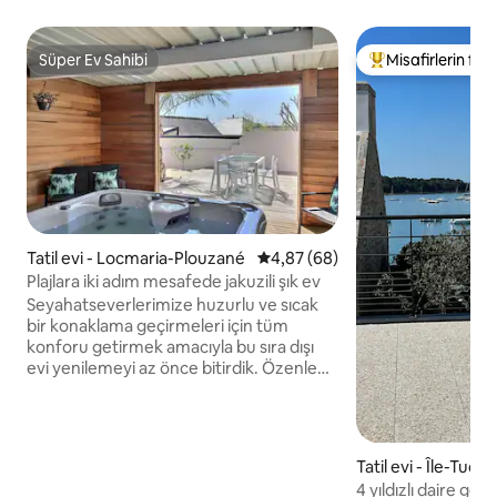
Süper Ev Sahibi
Misafirlerin favo
Süper Ev Sahibi
Misafirlerin favor
Tatil evi - Locmaria-Plouzané
5 üzerinden ortalama 4,87 pua
4,87 (68)
Plajlara iki adım mesafede jakuzili şık ev
Seyahatseverlerimize huzurlu ve sıcak
bir konaklama geçirmeleri için tüm
konforu getirmek amacıyla bu sıra dışı
evi yenilemeyi az önce bitirdik. Özenle
dekore edilmiş evin kapalı bir SPA alanı
vardır, hepsi dışarıdaki bir terasta. Tam
donanımlı bir mutfak, büyük bir
oturma/oturma odası, bir ana yatak odası
Tatil evi - Île-Tudy
ve üst katta soyunma alanından oluşur.
4 yıldızlı daire geniş teraslı deniz
Zemin katta ikinci bir ebeveyn odası ve