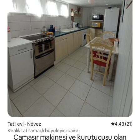
Tatil evi - Névez
5 üzerinden 
4,43 (21)
Kiralık tatil amaçlı büyüleyici daire
Çamaşır makinesi ve kurutucusu olan