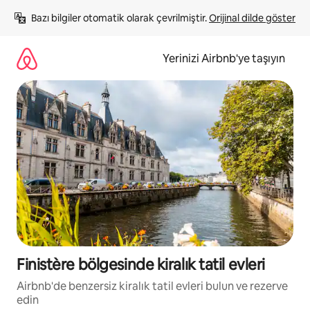
İçeriğe
Bazı bilgiler otomatik olarak çevrilmiştir. 
Orijinal dilde göster
atla
Yerinizi Airbnb'ye taşıyın
Finistère bölgesinde kiralık tatil evleri
Airbnb'de benzersiz kiralık tatil evleri bulun ve rezerve
edin