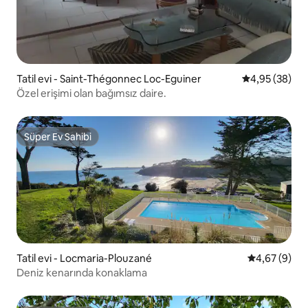
Tatil evi - Saint-Thégonnec Loc-Eguiner
5 üzerinden o
4,95 (38)
Özel erişimi olan bağımsız daire.
Süper Ev Sahibi
Süper Ev Sahibi
Tatil evi - Locmaria-Plouzané
5 üzerinden 
4,67 (9)
Deniz kenarında konaklama