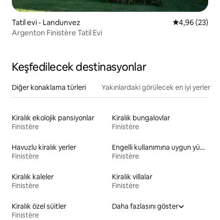
Tatil evi - Landunvez
5 üzerinden o
4,96 (23)
Argenton Finistère Tatil Evi
Keşfedilecek destinasyonlar
Diğer konaklama türleri
Yakınlardaki görülecek en iyi yerler
Kiralık ekolojik pansiyonlar
Kiralık bungalovlar
Finistère
Finistère
Havuzlu kiralık yerler
Engelli kullanımına uygun yükseklikte tuvaleti olan kiralık yerler
Finistère
Finistère
Kiralık kaleler
Kiralık villalar
Finistère
Finistère
Kiralık özel süitler
Daha fazlasını göster
Finistère