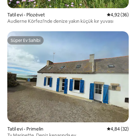
Tatil evi - Plozévet
5 üzerinden o
4,92 (36)
Audierne Körfezi'nde denize yakın küçük kır yuvası
Süper Ev Sahibi
Süper Ev Sahibi
Tatil evi - Primelin
5 üzerinden o
4,84 (32)
Ty Marinette, Deniz kenarında ev