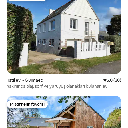
Tatil evi - Guimaëc
5 üzerinden 
5,0 (30)
Yakınında plaj, sörf ve yürüyüş olanakları bulunan ev
Misafirlerin favorisi
Misafirlerin favorisi