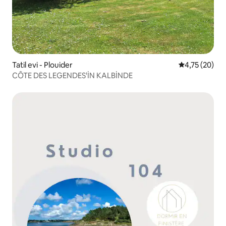
Tatil evi - Plouider
5 üzerinden o
4,75 (20)
CÔTE DES LEGENDES'İN KALBİNDE