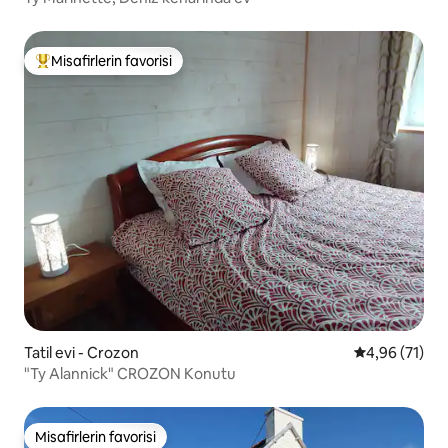
Misafirlerin favorisi
Misafirlerin favorilerinden en beğenilenler arasında
Tatil evi - Crozon
5 üzerinden o
4,96 (71)
"Ty Alannick" CROZON Konutu
Misafirlerin favorisi
Misafirlerin favorisi