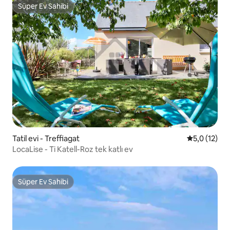
Süper Ev Sahibi
Süper Ev Sahibi
Tatil evi - Treffiagat
5 üzerinden
5,0 (12)
LocaLise - Ti Katell-Roz tek katlı ev
Süper Ev Sahibi
Süper Ev Sahibi