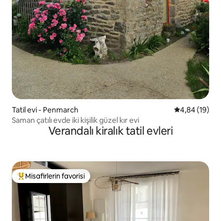
Tatil evi - Penmarch
5 üzerinden o
4,84 (19)
Saman çatılı evde iki kişilik güzel kır evi
Verandalı kiralık tatil evleri
Misafirlerin favorisi
Misafirlerin favorilerinden en beğenilenler arasında