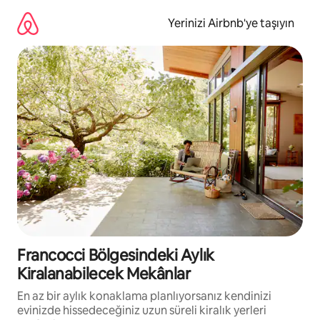
İçeriğe
atla
Yerinizi Airbnb'ye taşıyın
Francocci Bölgesindeki Aylık
Kiralanabilecek Mekânlar
En az bir aylık konaklama planlıyorsanız kendinizi
evinizde hissedeceğiniz uzun süreli kiralık yerleri