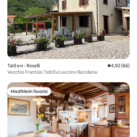
Tatil evi - Roselli
5 üzerinden o
4,92 (66)
Vecchio Frantoio Tatil Evi Leccino Rezidansı
Misafirlerin favorisi
Misafirlerin favorisi