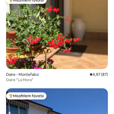
Misafirlerin favorisi
Misafirlerin favorilerinden en beğenilenler arasında
Daire - Montefalco
5 üzerinden o
4,97 (87)
Daire "La Mora"
Misafirlerin favorisi
Misafirlerin favorilerinden en beğenilenler arasında