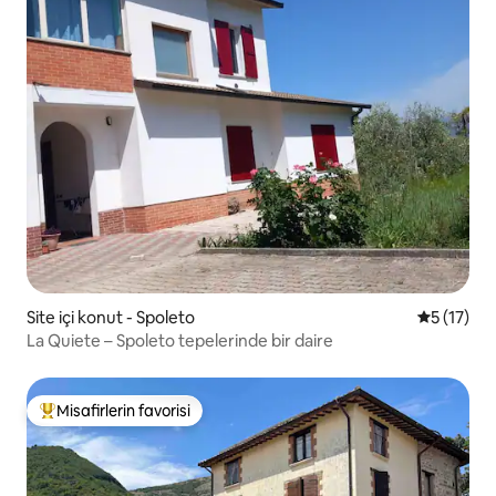
Site içi konut - Spoleto
5 üzerind
5 (17)
La Quiete – Spoleto tepelerinde bir daire
Misafirlerin favorisi
Misafirlerin favorilerinden en beğenilenler arasında