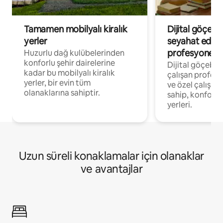
Tamamen mobilyalı kiralık
Dijital göçebe
yerler
seyahat eden
profesyonelle
Huzurlu dağ kulübelerinden
konforlu şehir dairelerine
Dijital göçebel
kadar bu mobilyalı kiralık
çalışan profesyo
yerler, bir evin tüm
ve özel çalışma
olanaklarına sahiptir.
sahip, konforl
yerleri.
Uzun süreli konaklamalar için olanaklar
ve avantajlar