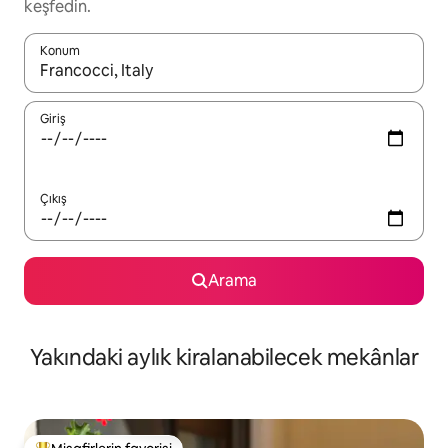
keşfedin.
Konum
Sonuçlar kullanılabilir olduğunda yukarı ve aşağı oklarıyla gezi
Giriş
Çıkış
Arama
Yakındaki aylık kiralanabilecek mekânlar