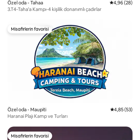
Özel oda - Tahaa
5 üzerinden o
4,96 (28)
3.T4-Taha'a Kampı-4 kişilik donanımlı çadırlar
Misafirlerin favorisi
Misafirlerin favorisi
Özel oda - Maupiti
5 üzerinden o
4,85 (53)
Haranai Plajı Kamp ve Turları
Misafirlerin favorisi
Misafirlerin favorisi