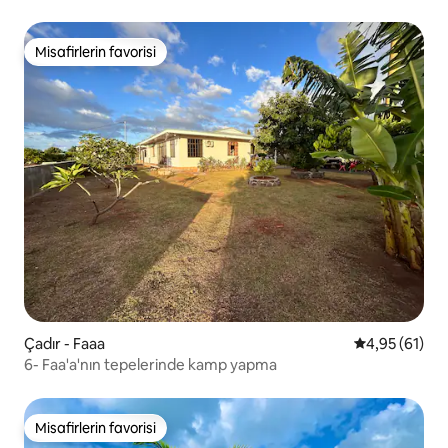
Misafirlerin favorisi
Misafirlerin favorisi
Çadır - Faaa
5 üzerinden o
4,95 (61)
6- Faa'a'nın tepelerinde kamp yapma
Misafirlerin favorisi
Misafirlerin favorisi