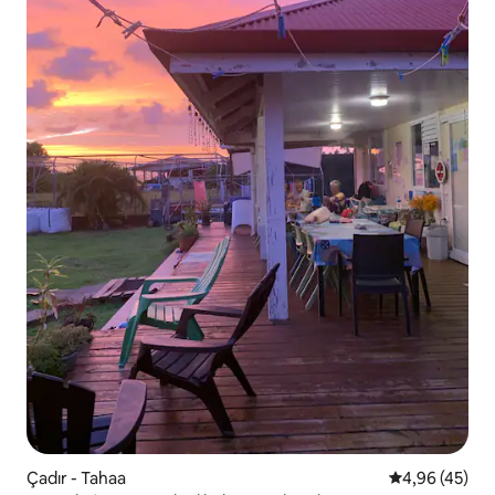
Çadır - Tahaa
5 üzerinden o
4,96 (45)