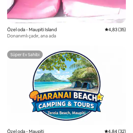
Özel oda - Maupiti Island
5 üzerinden o
4,83 (35)
Donanımlı çadır, ana ada
Süper Ev Sahibi
Süper Ev Sahibi
Özel oda - Maupiti
5 üzerinden o
4,84 (32)