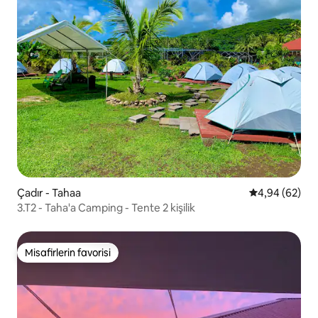
Çadır - Tahaa
5 üzerinden o
4,94 (62)
3.T2 - Taha'a Camping - Tente 2 kişilik
Misafirlerin favorisi
Misafirlerin favorisi