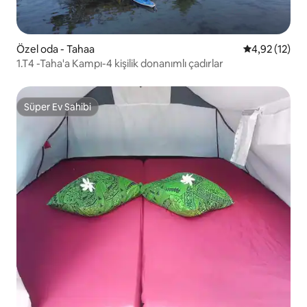
Özel oda - Tahaa
5 üzerinden 
4,92 (12)
1.T4 -Taha'a Kampı-4 kişilik donanımlı çadırlar
Süper Ev Sahibi
Süper Ev Sahibi