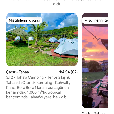
aldı.
Misafirlerin favorisi
Misafirlerin favoris
Misafirlerin favorisi
Misafirlerin favoris
Çadır - Tahaa
5 üzerinden ortalama 4,94 pua
4,94 (62)
3.T2 - Taha'a Camping - Tente 2 kişilik
Tahaa'da Otantik Kamping - Kahvaltı,
Kano, Bora Bora Manzarası Lagünün
kenarındaki 1.000 m²'lik tropikal
bahçemizde Tahaa'yı yerel halk gibi
deneyimleyin. Kahvaltı dâhildir, lagüne
bakıyor, suyun üzerinde gün doğumu,
Bora Bora'ya bakan gün batımı. Caddenin
Çadır - Tahaa