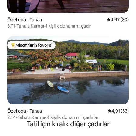
Özel oda - Tahaa
5 üzerinden o
4,97 (30)
3.T1-Taha'a Kampı-1 kişilik donanımlı çadır
Misafirlerin favorisi
Misafirlerin favorilerinden en beğenilenler arasında
Özel oda - Tahaa
5 üzerinden 
4,91 (53)
2.T4-Taha'a Kampı-4 kişilik donanımlı çadırlar.
Tatil için kiralık diğer çadırlar