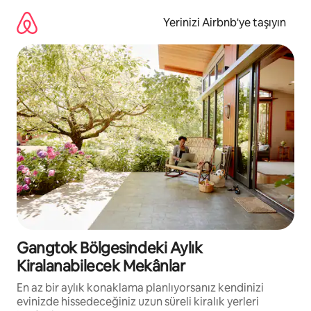
İçeriğe
atla
Yerinizi Airbnb'ye taşıyın
Gangtok Bölgesindeki Aylık
Kiralanabilecek Mekânlar
En az bir aylık konaklama planlıyorsanız kendinizi
evinizde hissedeceğiniz uzun süreli kiralık yerleri