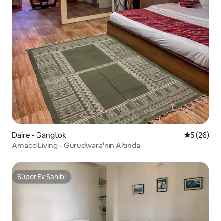
Daire - Gangtok
5 üzerinde
5 (26)
Amaco Living - Gurudwara'nın Altında
Süper Ev Sahibi
Süper Ev Sahibi