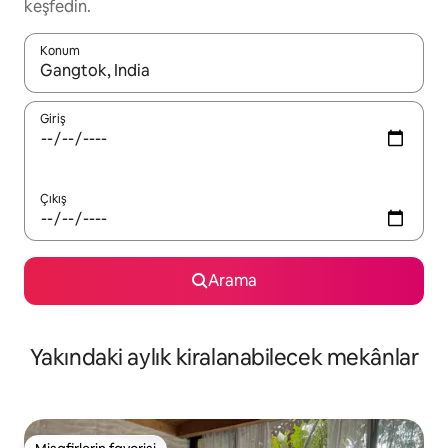
keşfedin.
Konum
Sonuçlar kullanılabilir olduğunda yukarı ve aşağı oklarıyla gezi
Giriş
Çıkış
Arama
Yakındaki aylık kiralanabilecek mekânlar