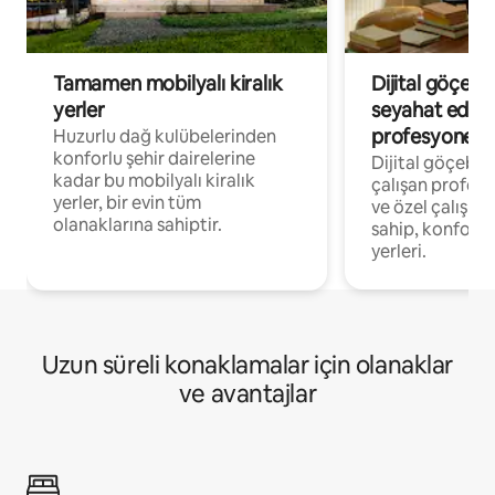
Tamamen mobilyalı kiralık
Dijital göçebe
yerler
seyahat eden
profesyonelle
Huzurlu dağ kulübelerinden
konforlu şehir dairelerine
Dijital göçebel
kadar bu mobilyalı kiralık
çalışan profesyo
yerler, bir evin tüm
ve özel çalışma
olanaklarına sahiptir.
sahip, konforl
yerleri.
Uzun süreli konaklamalar için olanaklar
ve avantajlar