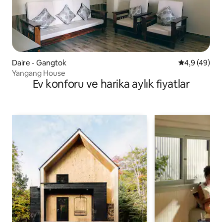
Daire - Gangtok
5 üzerinden 
4,9 (49)
Yangang House
Ev konforu ve harika aylık fiyatlar