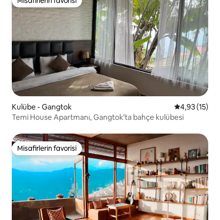
Misafirlerin favorisi
Misafirlerin favorisi
Kulübe - Gangtok
5 üzerinden 
4,93 (15)
Temi House Apartmanı, Gangtok'ta bahçe kulübesi
Misafirlerin favorisi
Misafirlerin favorisi