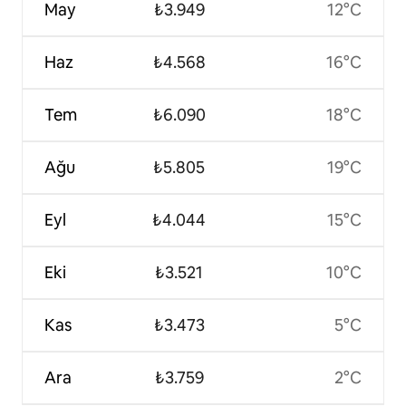
May
₺3.949
12°C
Haz
₺4.568
16°C
Tem
₺6.090
18°C
Ağu
₺5.805
19°C
Eyl
₺4.044
15°C
Eki
₺3.521
10°C
Kas
₺3.473
5°C
Ara
₺3.759
2°C