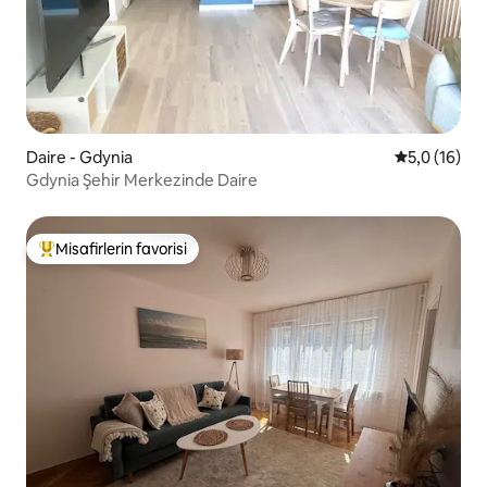
Daire - Gdynia
5 üzerinden
5,0 (16)
Gdynia Şehir Merkezinde Daire
Misafirlerin favorisi
Misafirlerin favorilerinden en beğenilenler arasında