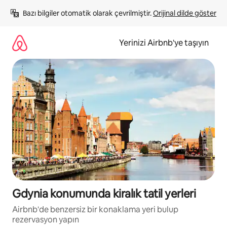
İçeriğe
Bazı bilgiler otomatik olarak çevrilmiştir. 
Orijinal dilde göster
atla
Yerinizi Airbnb'ye taşıyın
Gdynia konumunda kiralık tatil yerleri
Airbnb'de benzersiz bir konaklama yeri bulup
rezervasyon yapın