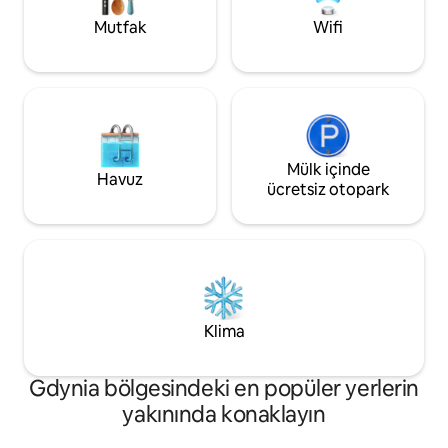
kulüp odası
sayesinde Gdynia'yı yeniden keşfedin!
Mutfak
Wifi
Mülk içinde
Havuz
ücretsiz otopark
Klima
Gdynia bölgesindeki en popüler yerlerin
yakınında konaklayın