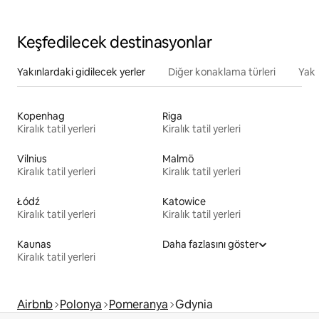
Keşfedilecek destinasyonlar
Yakınlardaki gidilecek yerler
Diğer konaklama türleri
Yakı
Kopenhag
Riga
Kiralık tatil yerleri
Kiralık tatil yerleri
Vilnius
Malmö
Kiralık tatil yerleri
Kiralık tatil yerleri
Łódź
Katowice
Kiralık tatil yerleri
Kiralık tatil yerleri
Kaunas
Daha fazlasını göster
Kiralık tatil yerleri
Airbnb
Polonya
Pomeranya
Gdynia