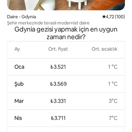
Daire - Gdynia
5 üzerinden o
4,72 (100)
Şehir merkezinde teraslı modernist daire
Gdynia gezisi yapmak için en uygun
zaman nedir?
Ay
Ort. fiyat
Ort. sıcaklık
Oca
₺3.521
1 °C
Şub
₺3.569
1 °C
Mar
₺3.331
3°C
Nis
₺3.711
7°C