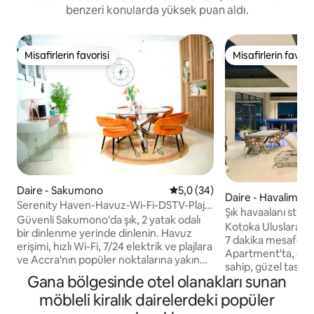
benzeri konularda yüksek puan aldı.
Misafirlerin favorisi
Misafirlerin favoris
Misafirlerin favorisi
Misafirlerin favoris
Daire - Sakumono
5 üzerinden ortalama 5,0 pua
5,0 (34)
Daire - Havalimanı
Serenity Haven-Havuz-Wi-Fi-DSTV-Plaja
nı
Şık havaalanı stüd
15 dakika mesafede
Güvenli Sakumono'da şık, 2 yatak odalı
spor salonu
Kotoka Uluslararas
bir dinlenme yerinde dinlenin. Havuz
7 dakika mesafed
erişimi, hızlı Wi-Fi, 7/24 elektrik ve plajlara
Apartment'ta, özel
ve Accra'nın popüler noktalarına yakın
sahip, güzel tasar
huzurlu bir ortam. Çiftler, aileler, iş için
Gana bölgesinde otel olanakları sunan
dairede konforlu 
seyahat edenler ve daha uzun
yaşayın. İster iş iç
möbleli kiralık dairelerdeki popüler
konaklamalar için idealdir. Accra'nın
ister yalnız seyaha
cazibe merkezlerine kolay erişimiyle iş,