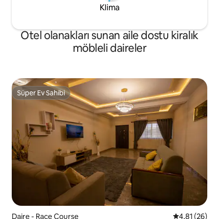
Klima
Otel olanakları sunan aile dostu kiralık
möbleli daireler
Süper Ev Sahibi
Süper Ev Sahibi
Daire - Race Course
5 üzerinden o
4,81 (26)