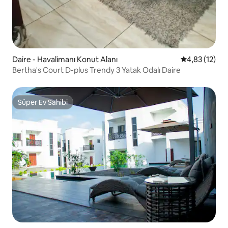
Daire - Havalimanı Konut Alanı
5 üzerinden 
4,83 (12)
Bertha's Court D-plus Trendy 3 Yatak Odalı Daire
Süper Ev Sahibi
Süper Ev Sahibi