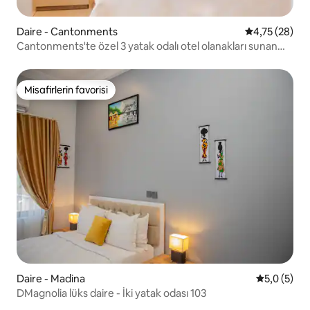
Daire - Cantonments
5 üzerinden o
4,75 (28)
Cantonments'te özel 3 yatak odalı otel olanakları sunan
möbleli daire
Misafirlerin favorisi
Misafirlerin favorisi
Daire - Madina
5 üzerinde
5,0 (5)
DMagnolia lüks daire - İki yatak odası 103