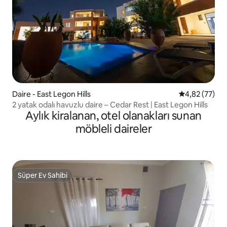
Daire - East Legon Hills
5 üzerinden o
4,82 (77)
2 yatak odalı havuzlu daire – Cedar Rest | East Legon Hills
Aylık kiralanan, otel olanakları sunan
möbleli daireler
Süper Ev Sahibi
Süper Ev Sahibi