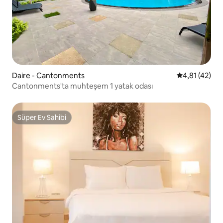
Daire - Cantonments
5 üzerinden 
4,81 (42)
Cantonments'ta muhteşem 1 yatak odası
Süper Ev Sahibi
Süper Ev Sahibi