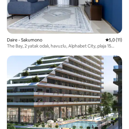
Daire - Sakumono
5 üzerinden
5,0 (11)
The Bay, 2 yatak odalı, havuzlu, Alphabet City, plaja 15
dakika