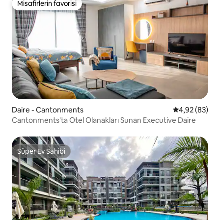
Misafirlerin favorisi
Misafirlerin favorisi
Daire - Cantonments
5 üzerinden o
4,92 (83)
Cantonments'ta Otel Olanakları Sunan Executive Daire
Süper Ev Sahibi
Süper Ev Sahibi