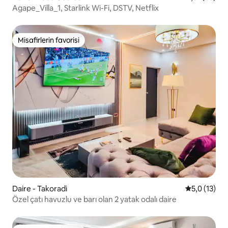
Agape_Villa_1, Starlink Wi-Fi, DSTV, Netflix
Misafirlerin favorisi
Misafirlerin favorisi
Daire - Takoradi
5 üzerinden
5,0 (13)
Özel çatı havuzlu ve barı olan 2 yatak odalı daire