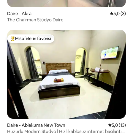
Daire - Akra
5 üzerinde
5,0 (3)
The Chairman Stüdyo Daire
Misafirlerin favorisi
Misafirlerin favorilerinden en beğenilenler arasında
Daire - Ablekuma New Town
5 üzerinden
5,0 (13)
Huzurlu Modern Stüdyo | Hızlı kablosuz internet bağlantısı