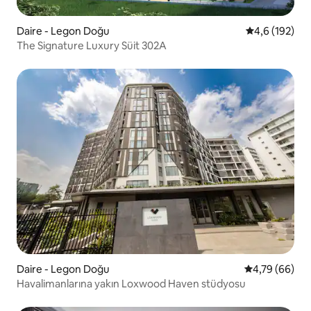
Daire - Legon Doğu
5 üzerinden o
4,6 (192)
The Signature Luxury Süit 302A
Daire - Legon Doğu
5 üzerinden o
4,79 (66)
Havalimanlarına yakın Loxwood Haven stüdyosu