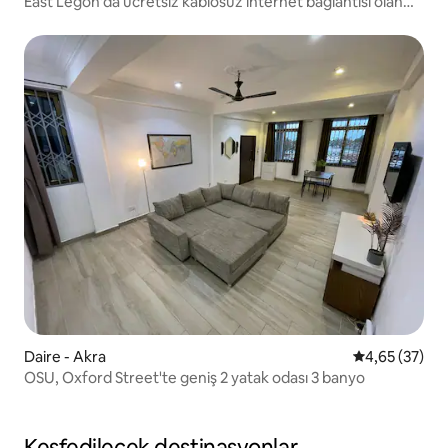
East Legon'da ücretsiz kablosuz internet bağlantısı olan
konforlu hizmet sunulan daire.
Daire - Akra
5 üzerinden o
4,65 (37)
OSU, Oxford Street'te geniş 2 yatak odası 3 banyo
Keşfedilecek destinasyonlar