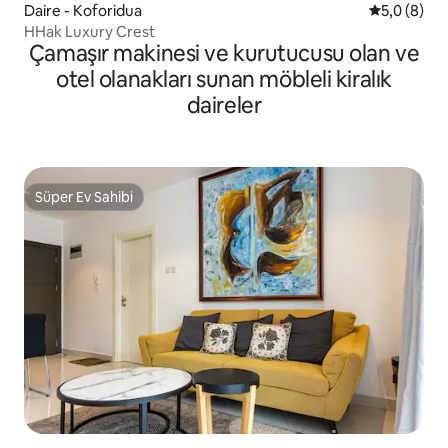
Daire - Koforidua
5 üzerinde
5,0 (8)
HHak Luxury Crest
Çamaşır makinesi ve kurutucusu olan ve
otel olanakları sunan möbleli kiralık
daireler
Süper Ev Sahibi
Süper Ev Sahibi