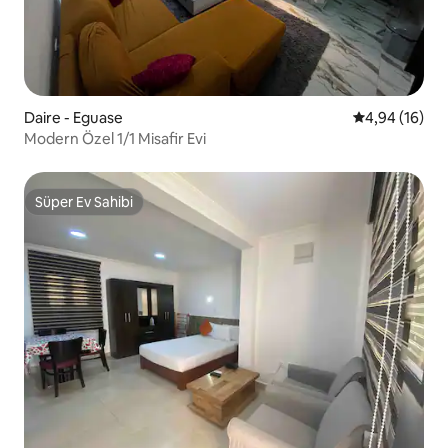
Daire - Eguase
5 üzerinden o
4,94 (16)
Modern Özel 1/1 Misafir Evi
Süper Ev Sahibi
Süper Ev Sahibi