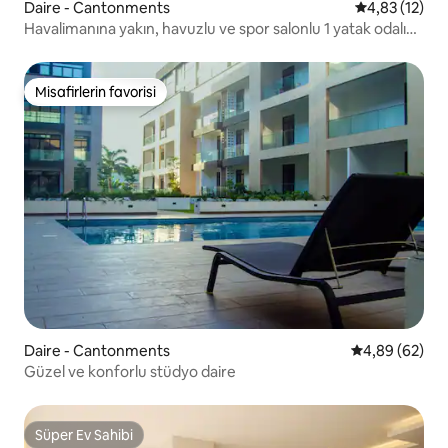
Daire - Cantonments
5 üzerinden 
4,83 (12)
Havalimanına yakın, havuzlu ve spor salonlu 1 yatak odalı
daire
Misafirlerin favorisi
Misafirlerin favorisi
Daire - Cantonments
5 üzerinden o
4,89 (62)
Güzel ve konforlu stüdyo daire
Süper Ev Sahibi
Süper Ev Sahibi