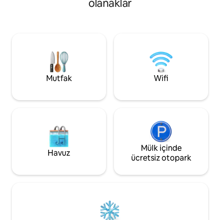
olanaklar
romantik bir kaçam
aileyle vakit geçirme veya kaçamak için
bir hafta sonu kaç
mükemmel. Sessiz, güvenlikli bir sitede
çıkarıyor olun, ken
uyanın, havuzda ferahlatıcı bir yüzmenin
mahremiyetinde ot
keyfini çıkarın, 7/24 kesintisiz elektrikle
keyfini çıkaracaksın
sorunsuz çalışın ve dinlenmek ve
seyahat edenler, çi
bağlantı kurmak için tasarlanmış güzel
konaklamalar için
alanlarda gevşeyin.
Mutfak
Wifi
Mülk içinde
Havuz
ücretsiz otopark