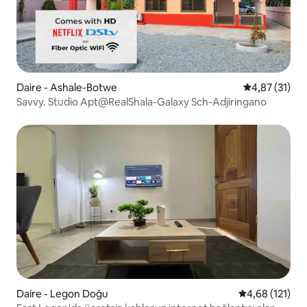
Daire - Ashale-Botwe
5 üzerinden 
4,87 (31)
Savvy. Studio Apt@RealShala-Galaxy Sch-Adjiringano
Daire - Legon Doğu
5 üzerinden o
4,68 (121)