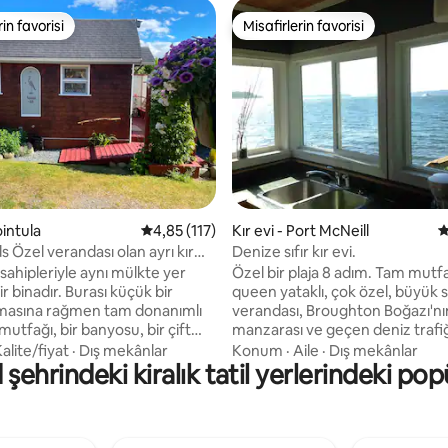
rin favorisi
Misafirlerin favorisi
rin favorisi
Misafirlerin favorisi
4,97 puan, 34 değerlendirme
ointula
5 üzerinden ortalama 4,85 puan, 117 değerl
4,85 (117)
Kır evi - Port McNeill
5
rı kır
Denize sıfır kır evi.
, sahipleriyle aynı mülkte yer
Özel bir plaja 8 adım. Tam mutfaklı, yeni
ir binadır. Burası küçük bir
queen yataklı, çok özel, büyük 
masına rağmen tam donanımlı
verandası, Broughton Boğazı'nı
mutfağı, bir banyosu, bir çift
manzarası ve geçen deniz trafiğ
ağı ve katlanır bir kanepesi
yaşamı olan kır evi. 2022'de yen
alite/fiyat
·
Dış mekânlar
Konum
·
Aile
·
Dış mekânlar
d şehrindeki kiralık tatil yerlerindeki pop
ıca kullanımınız için yarı özel bir
gazlı şömine, serin akşamlarda 
da bulunmaktadır. Üzgünüm TV
sıcaklık ve ısı sağlayacaktır. Aşa
CRETSİZ kablosuz internet
belirtildiği gibi, kablosuz interne
ı sunuyorum. Lütfen unutmayın
bağlantısı telefonda zayıf, tablet
TI DAHİL DEĞİLDİR.
Ama cihazlarda bulunmaması 