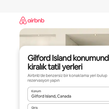
İçeriğe
atla
Gilford Island konumun
kiralık tatil yerleri
Airbnb'de benzersiz bir konaklama yeri bulup
rezervasyon yapın
Konum
Sonuçlar kullanılabilir olduğunda yukarı ve aşağı 
Giriş