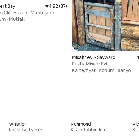
ma 5 puan, 27 değerlendirme
lert Bay
5 üzerinden ortalama 4,92 puan, 37 değerl
4,92 (37)
i Cliff Haven | Muhteşem
Manzaraları
um
·
Mutfak
Misafir evi - Sayward
Rustik Misafir Evi
Kalite/fiyat
·
Konum
·
Banyo
Whistler
Richmond
Vic
Kiralık tatil yerleri
Kiralık tatil yerleri
Kira