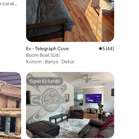
nzaralı
Ev - Telegraph Cove
5 üzerinden ortal
5 (44)
Boom Boat Süiti
Konum
·
Banyo
·
Dekor
Süper Ev Sahibi
Süper Ev Sahibi