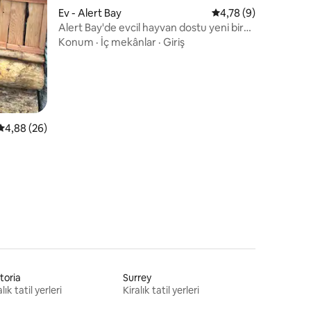
Ev - Alert Bay
5 üzerinden ortalam
4,78 (9)
endirme
Alert Bay'de evcil hayvan dostu yeni bir
kaçamak
Konum
·
İç mekânlar
·
Giriş
5 üzerinden ortalama 4,88 puan, 26 değerlendirme
4,88 (26)
toria
Surrey
lık tatil yerleri
Kiralık tatil yerleri