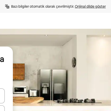
Bazı bilgiler otomatik olarak çevrilmiştir. 
Orijinal dilde göster
da
oklarıyla gezinin veya dokunarak ya da kaydırma hareketleriyle keşfedin