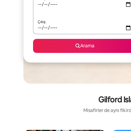
Çıkış
Arama
Gilford Is
Misafirler de aynı fik