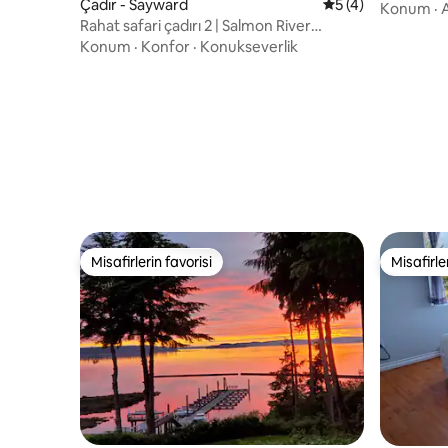
Çadır - Sayward
5 üzerinden ortal
5 (4)
Değil
Konum
·
A
Rahat safari çadırı 2 | Salmon River
Camping Sayward
Konum
·
Konfor
·
Konukseverlik
Misafirlerin favorisi
Misafirle
Misafirlerin favorisi
Misafirle