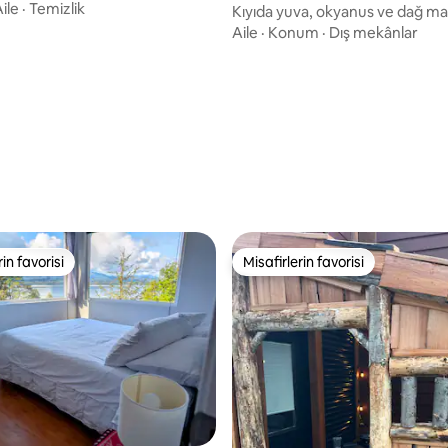
ama 5 puan, 4 değerlendirme
ile
·
Temizlik
Kıyıda yuva, okyanus ve dağ ma
süit *YENİ*
Aile
·
Konum
·
Dış mekânlar
rin favorisi
Misafirlerin favorisi
rin favorisi
Misafirlerin favorisi