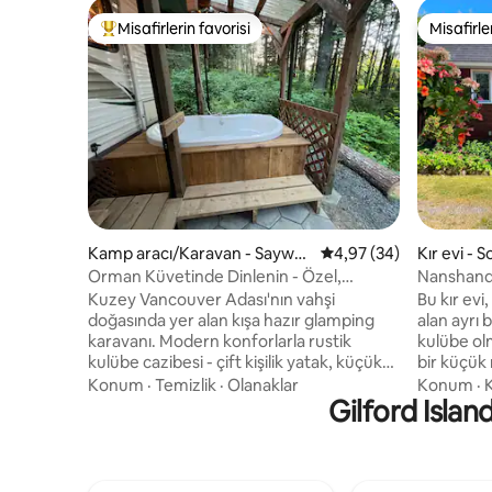
Misafirlerin favorisi
Misafirle
Misafirlerin favorilerinden en beğenilenler arasında
Misafirle
Kamp aracı/Karavan - Saywar
5 üzerinden ortalama 
4,97 (34)
Kır evi - S
d
Orman Küvetinde Dinlenin - Özel,
Nanshands Özel verandası olan ay
Huzurlu ve Doğal
evi
Kuzey Vancouver Adası'nın vahşi
Bu kır evi
doğasında yer alan kışa hazır glamping
alan ayrı b
karavanı. Modern konforlarla rustik
kulübe ol
kulübe cazibesi - çift kişilik yatak, küçük
bir küçük 
mutfak, duş, kompost tuvaleti ve yüksek
kişilik yat
Konum
·
Temizlik
·
Olanaklar
Konum
·
K
hızlı kablosuz internet bağlantısı. Göletin
Gilford Islan
vardır. Ayr
yanındaki özel verandanızda dinlenin
veranda 
veya açık hava küvetinde (jet yok)
yok ama Ü
dinlenin. Kuzey Adası maceraları için
bağlantıs
mükemmel bir üs: yürüyüş, balıkçılık,
* KAHVAL