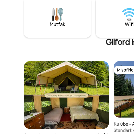
balina izleme, kuş izleme, mağaracılık,
Rezervas
kayak, mantar arama ve daha fazlası!
kaydın ta
Misafirler Grow Mushrooms Canada'da
yetişkinlere yöne
%15 indirimden yararlanır. **Mekanda
hayvan kabul e
Mutfak
Wifi
sigara içmek yasak. Elektronik sigara
küçük bir
içilebilir.
bulunmakt
Gilford 
Misafirle
Misafirle
Kulübe - 
Standart 