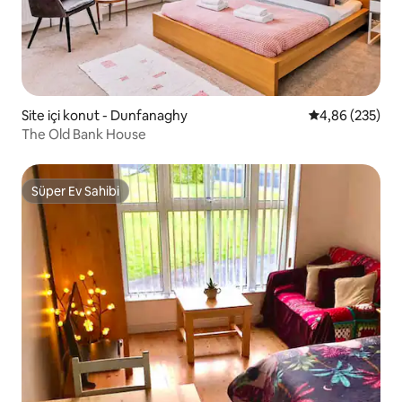
Site içi konut - Dunfanaghy
5 üzerinden or
4,86 (235)
The Old Bank House
Süper Ev Sahibi
Süper Ev Sahibi