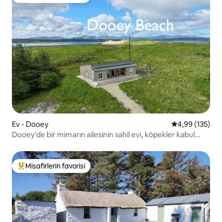
Misafirlerin favorilerinden en beğenilenler arasında
Ev - Dooey
5 üzerinden or
4,99 (135)
Dooey'de bir mimarın ailesinin sahil evi, köpekler kabul
edilir
Misafirlerin favorisi
Misafirlerin favorilerinden en beğenilenler arasında