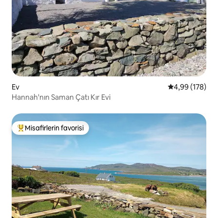
Ev
5 üzerinden or
4,99 (178)
Hannah'nın Saman Çatı Kır Evi
Misafirlerin favorisi
Misafirlerin favorilerinden en beğenilenler arasında