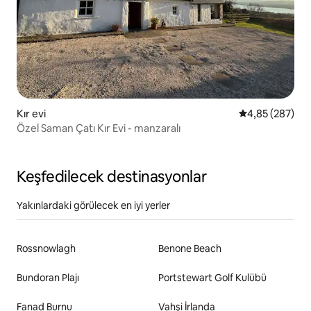
Kır evi
5 üzerinden or
4,85 (287)
Özel Saman Çatı Kır Evi - manzaralı
Keşfedilecek destinasyonlar
Yakınlardaki görülecek en iyi yerler
Rossnowlagh
Benone Beach
Bundoran Plajı
Portstewart Golf Kulübü
Fanad Burnu
Vahşi İrlanda