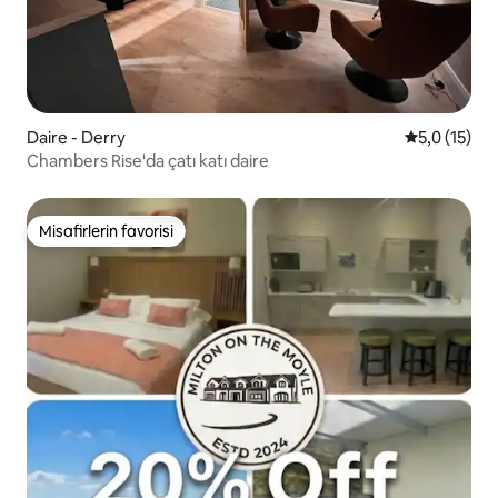
Daire - Derry
5 üzerinden
5,0 (15)
Chambers Rise'da çatı katı daire
Misafirlerin favorisi
Misafirlerin favorisi