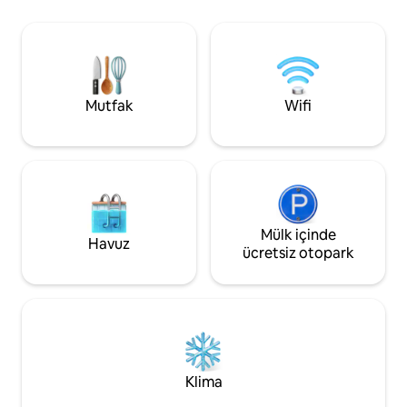
Gaeltacht (İrlandaca konuşulan)
Bu eşsiz yerin kend
bölgesinde, Derryveigh Dağları ile
Özel, iki yatak odal
Atlantik Okyanusu arasında yer alıyor.
modern konforlara
Wild Atlantic Way'e birkaç dakika
donanımlıdır - ev
uzaklıktaki Ballycannon Cottage,
rahat bir ev. Yakın
Donegal'in birçok harikasını keşfetmek
Enniskillen...
Mutfak
Wifi
için harika bir seçimdir.
Mülk içinde
Havuz
ücretsiz otopark
Klima