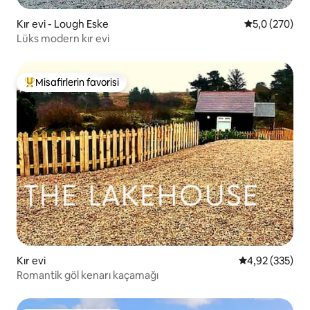
Kır evi - Lough Eske
5 üzerinden o
5,0 (270)
Lüks modern kır evi
Misafirlerin favorisi
Misafirlerin favorilerinden en beğenilenler arasında
Kır evi
5 üzerinden or
4,92 (335)
Romantik göl kenarı kaçamağı