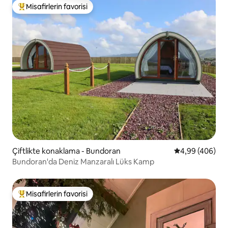
Misafirlerin favorisi
Misafirlerin favorilerinden en beğenilenler arasında
Çiftlikte konaklama - Bundoran
5 üzerinden or
4,99 (406)
Bundoran'da Deniz Manzaralı Lüks Kamp
Misafirlerin favorisi
Misafirlerin favorilerinden en beğenilenler arasında