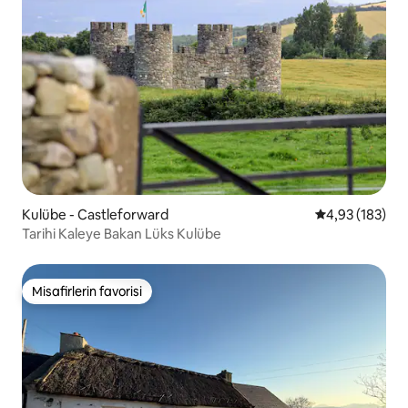
Kulübe - Castleforward
5 üzerinden or
4,93 (183)
Tarihi Kaleye Bakan Lüks Kulübe
Misafirlerin favorisi
Misafirlerin favorisi