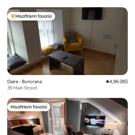
Misafirlerin favorisi
Misafirlerin favorilerinden en beğenilenler arasında
Daire - Buncrana
5 üzerinden o
4,96 (85)
39 Main Street
Misafirlerin favorisi
Misafirlerin favorisi