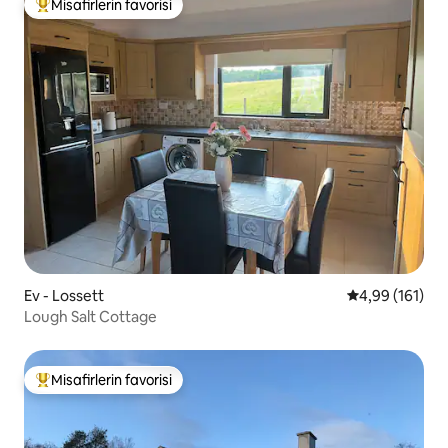
Misafirlerin favorisi
Misafirlerin favorilerinden en beğenilenler arasında
Ev - Lossett
5 üzerinden o
4,99 (161)
Lough Salt Cottage
Misafirlerin favorisi
Misafirlerin favorilerinden en beğenilenler arasında