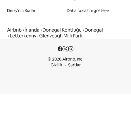
Derry'nin Surları
Daha fazlasını göster
Airbnb
İrlanda
Donegal Kontluğu
Donegal
Letterkenny
Glenveagh Milli Parkı
© 2026 Airbnb, Inc.
Gizlilik
Şartlar