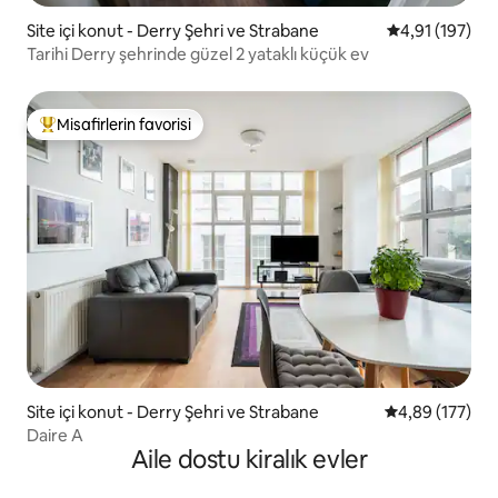
Site içi konut - Derry Şehri ve Strabane
5 üzerinden o
4,91 (197)
Tarihi Derry şehrinde güzel 2 yataklı küçük ev
Misafirlerin favorisi
Misafirlerin favorilerinden en beğenilenler arasında
Site içi konut - Derry Şehri ve Strabane
5 üzerinden or
4,89 (177)
Daire A
Aile dostu kiralık evler