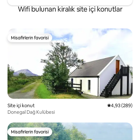
Wifi bulunan kiralık site içi konutlar
Misafirlerin favorisi
Misafirlerin favorisi
Site içi konut
5 üzerinden or
4,93 (289)
Donegal Dağ Kulübesi
Misafirlerin favorisi
Misafirlerin favorisi