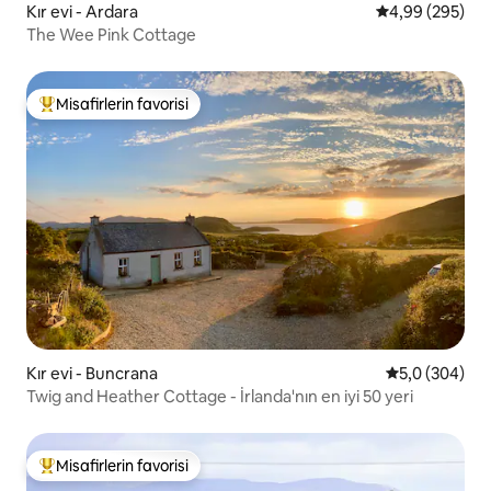
Kır evi - Ardara
5 üzerinden or
4,99 (295)
The Wee Pink Cottage
Misafirlerin favorisi
Misafirlerin favorilerinden en beğenilenler arasında
Kır evi - Buncrana
5 üzerinden o
5,0 (304)
Twig and Heather Cottage - İrlanda'nın en iyi 50 yeri
Misafirlerin favorisi
Misafirlerin favorilerinden en beğenilenler arasında