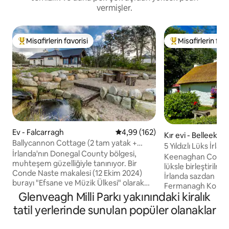
vermişler.
Misafirlerin favorisi
Misafirlerin favo
Misafirlerin favorilerinden en beğenilenler arasında
Misafirlerin favor
Ev - Falcarragh
5 üzerinden ortalama 4,99 puan
4,99 (162)
Kır evi - Belleek
Ballycannon Cottage (2 tam yatak +
5 Yıldızlı Lüks İrl
çekyat)
İrlanda'nın Donegal County bölgesi,
İrlanda
Keenaghan Cottage,
muhteşem güzelliğiyle tanınıyor. Bir
lüksle birleştirilmi
Conde Naste makalesi (12 Ekim 2024)
İrlanda sazdan kulübesid
burayı "Efsane ve Müzik Ülkesi" olarak
Fermanagh Kontlu
adlandırıyor. National Geographic burayı
Glenveagh Milli Parkı yakınındaki kiralık
şekilde yerleşmiş, 
"2017'de Gezegendeki En Havalı Yer"
Kontluğu'na bir taş
tatil yerlerinde sunulan popüler olanaklar
olarak adlandırdı ve biz de aynı fikirdeyiz!
İrlanda'nın pastoral
Ballycannon Cottage, Donegal'ın
keşfetmek için m