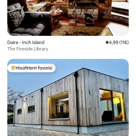
Daire - Inch Island
5 üzerinden o
4,99 (116)
The Fireside Library
Misafirlerin favorisi
Misafirlerin favorilerinden en beğenilenler arasında