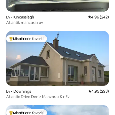
Ev - Kincasslagh
5 üzerinden or
4,96 (242)
Atlantik manzaralı ev
Misafirlerin favorisi
Misafirlerin favorilerinden en beğenilenler arasında
Ev - Downings
5 üzerinden or
4,95 (293)
Atlantic Drive Deniz Manzaralı Kır Evi
Misafirlerin favorisi