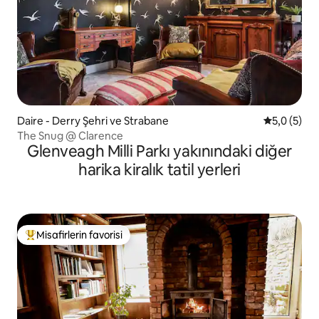
Daire - Derry Şehri ve Strabane
5 üzerinde
5,0 (5)
The Snug @ Clarence
Glenveagh Milli Parkı yakınındaki diğer
harika kiralık tatil yerleri
Misafirlerin favorisi
Misafirlerin favorilerinden en beğenilenler arasında