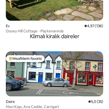
Ev
5 üzerinden or
4,97 (136)
Dooey Hill Cottage - Plaj kenarında
Klimalı kiralık daireler
Misafirlerin favorisi
Misafirlerin favorilerinden en beğenilenler arasında
Daire
5 üzerinden
5,0 (35)
Mavi Kapı, Ana Cadde, Carrigart