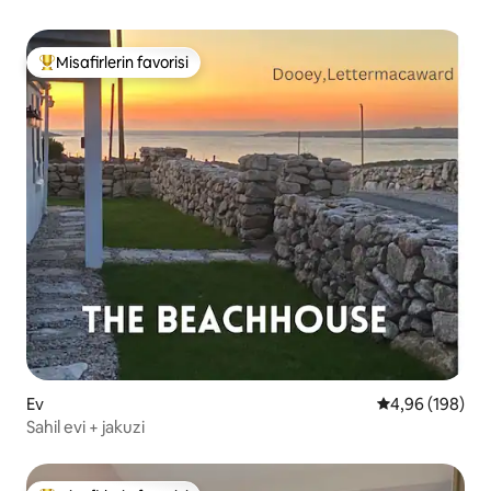
Misafirlerin favorisi
Misafirlerin favorilerinden en beğenilenler arasında
Ev
5 üzerinden or
4,96 (198)
Sahil evi + jakuzi