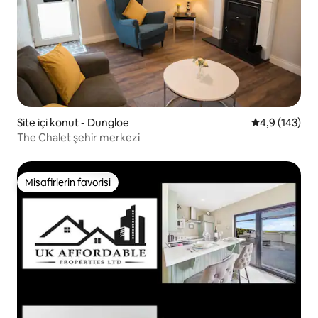
Site içi konut - Dungloe
5 üzerinden o
4,9 (143)
The Chalet şehir merkezi
Misafirlerin favorisi
Misafirlerin favorisi