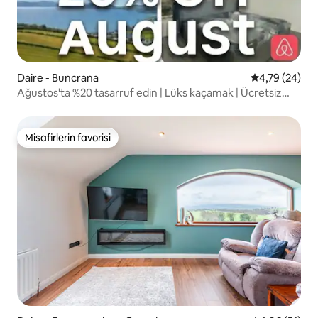
Daire - Buncrana
5 üzerinden o
4,79 (24)
Ağustos'ta %20 tasarruf edin | Lüks kaçamak | Ücretsiz
jakuzi
Misafirlerin favorisi
Misafirlerin favorisi