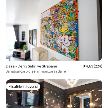
Daire - Derry Şehri ve Strabane
5 üzerinden or
4,63 (224)
Sanatsal çarpıcı şehir manzaralı daire
Misafirlerin favorisi
Misafirlerin favorisi