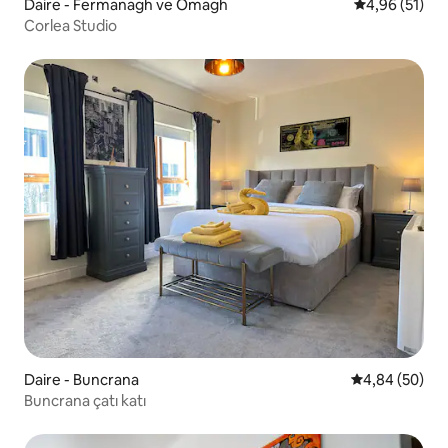
Daire - Fermanagh ve Omagh
5 üzerinden o
4,96 (51)
Corlea Studio
Daire - Buncrana
5 üzerinden o
4,84 (50)
Buncrana çatı katı