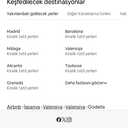
Keşfedilecek destinasyonlar
Yakınlardaki gidilecek yerler
Diğer konaklama türleri
Yakı
Madrid
Barselona
Kiralık tatil yerleri
Kiralık tatil yerleri
Málaga
Valensiya
Kiralık tatil yerleri
Kiralık tatil yerleri
Alicante
Toulouse
Kiralık tatil yerleri
Kiralık tatil yerleri
Granada
Daha fazlasını göster
Kiralık tatil yerleri
Airbnb
İspanya
Valensiya
Valensiya
Godella