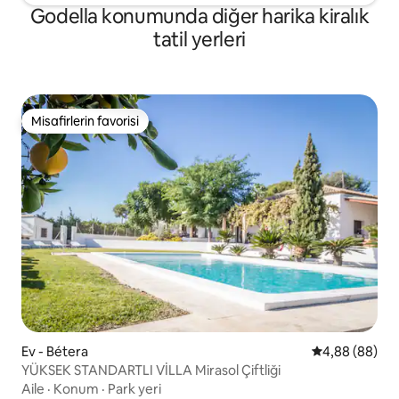
Godella konumunda diğer harika kiralık
tatil yerleri
Misafirlerin favorisi
Misafirlerin favorisi
Ev - Bétera
5 üzerinden o
4,88 (88)
YÜKSEK STANDARTLI VİLLA Mirasol Çiftliği
Aile
·
Konum
·
Park yeri