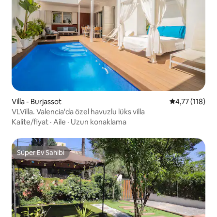
Villa - Burjassot
5 üzerinden o
4,77 (118)
VLVilla. Valencia'da özel havuzlu lüks villa
Kalite/fiyat
·
Aile
·
Uzun konaklama
Süper Ev Sahibi
Süper Ev Sahibi