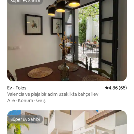
Süper Ev Sahibi
Süper Ev Sahibi
Ev - Foios
5 üzerinden o
4,86 (65)
Valencia ve plaja bir adım uzaklıkta bahçeli ev
Aile
·
Konum
·
Giriş
Süper Ev Sahibi
Süper Ev Sahibi