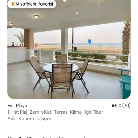
Misafirlerin favorisi
Misafirlerin favorilerinden en beğenilenler arasında
Ev - Playa
5 üzerinden 
5,0 (70)
1. Hat Plaj_Zemin Kat_Terras_Klima_1gb Fiber
Aile
·
Konum
·
Ulaşım