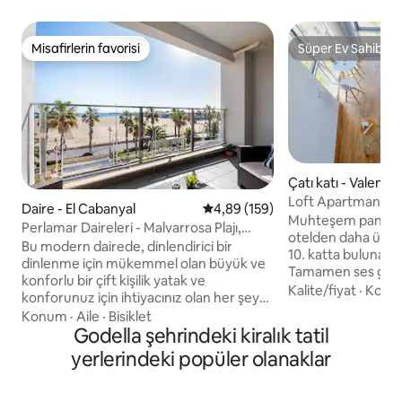
Misafirlerin favorisi
Süper Ev Sahibi
Misafirlerin favorisi
Süper Ev Sahibi
Çatı katı - Valensiy
Loft Apartman dub
Daire - El Cabanyal
5 üzerinden ortalama 4,89 puan
4,89 (159)
yeri ile
Muhteşem panoram
Perlamar Daireleri - Malvarrosa Plajı,
otelden daha üstü
Daire...
Bu modern dairede, dinlendirici bir
10. katta bulunan 
dinlenme için mükemmel olan büyük ve
Tamamen ses geçi
konforlu bir çift kişilik yatak ve
olmadan dinlenmek 
Kalite/fiyat
·
Konu
konforunuz için ihtiyacınız olan her şeye
Benzersiz ve özel b
sahip tam donanımlı bir banyo vardır.
Konum
·
Aile
·
Bisiklet
için mükemmeldir
Oturma odası aydınlıktır, rahat bir
Godella şehrindeki kiralık tatil
restoranlarla dolu
kanepe ve rahatlatıcı bir atmosfer
yerlerindeki popüler olanaklar
merkezinin yanında
yaratan modern bir dekorasyon vardır.
bağlanan ücretsiz
Mutfak, yemeklerinizi kolayca
ve 2 süpermarket
hazırlayabilmeniz için modern cihazlarla