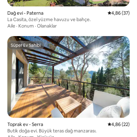
Dağ evi - Paterna
5 üzerinden o
4,86 (37)
La Casita, özel yüzme havuzu ve bahçe.
Aile
·
Konum
·
Olanaklar
Süper Ev Sahibi
Süper Ev Sahibi
Toprak ev - Serra
5 üzerinden o
4,86 (22)
Butik doğa evi. Büyük teras dağ manzarası.