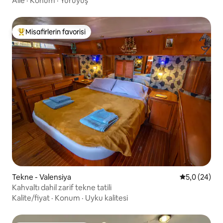
Aile
·
Konum
·
Yürüyüş
Misafirlerin favorisi
Misafirlerin favorilerinden en beğenilenler arasında
Tekne - Valensiya
5 üzerinden 
5,0 (24)
Kahvaltı dahil zarif tekne tatili
Kalite/fiyat
·
Konum
·
Uyku kalitesi