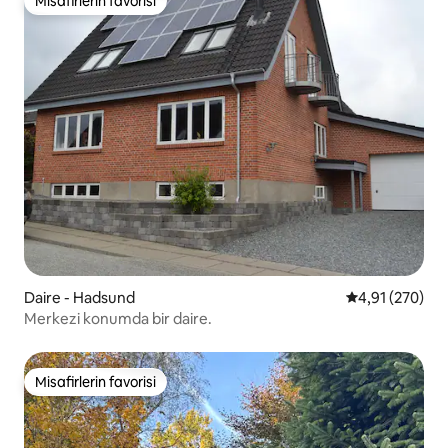
Misafirlerin favorisi
Misafirlerin favorisi
Daire - Hadsund
5 üzerinden or
4,91 (270)
Merkezi konumda bir daire.
Misafirlerin favorisi
Misafirlerin favorisi