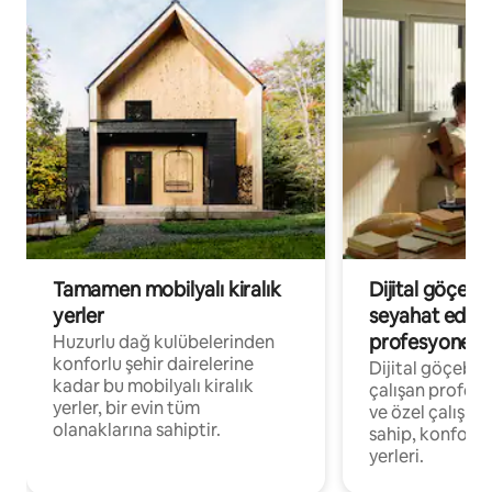
Tamamen mobilyalı kiralık
Dijital göçebe
yerler
seyahat eden
profesyonelle
Huzurlu dağ kulübelerinden
konforlu şehir dairelerine
Dijital göçebel
kadar bu mobilyalı kiralık
çalışan profesyo
yerler, bir evin tüm
ve özel çalışma
olanaklarına sahiptir.
sahip, konforl
yerleri.