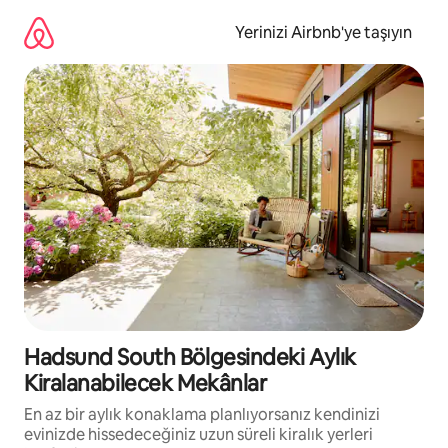
İçeriğe
atla
Yerinizi Airbnb'ye taşıyın
Hadsund South Bölgesindeki Aylık
Kiralanabilecek Mekânlar
En az bir aylık konaklama planlıyorsanız kendinizi
evinizde hissedeceğiniz uzun süreli kiralık yerleri