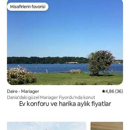
Misafirlerin favorisi
Misafirlerin favorisi
Daire - Mariager
5 üzerinden o
4,86 (36)
Dania'daki güzel Mariager Fiyordu'nda konut
Ev konforu ve harika aylık fiyatlar