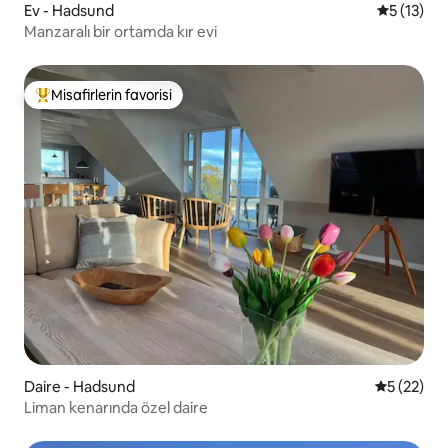
Ev - Hadsund
5 üzerind
5 (13)
Manzaralı bir ortamda kır evi
Misafirlerin favorisi
Misafirlerin favorilerinden en beğenilenler arasında
Daire - Hadsund
5 üzerinde
5 (22)
Liman kenarında özel daire