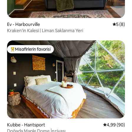
Ev - Harbourville
5 üzerind
5 (8)
Kraken'in Kalesi | Liman Saklanma Yeri
Misafirlerin favorisi
Misafirlerin favorilerinden en beğenilenler arasında
Kubbe - Hantsport
5 üzerinden o
4,99 (90)
Doğada Maple Dome İnzivası