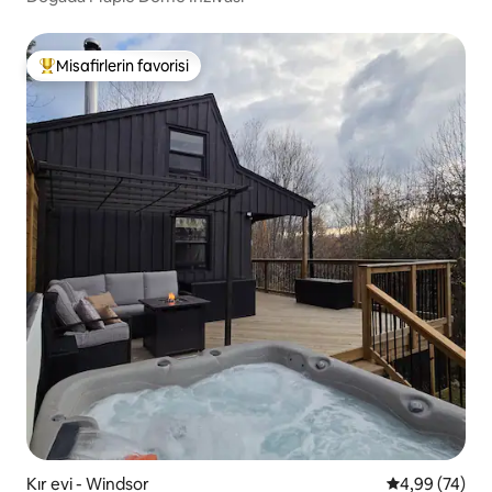
Misafirlerin favorisi
Misafirlerin favorilerinden en beğenilenler arasında
Kır evi - Windsor
5 üzerinden o
4,99 (74)