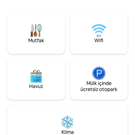
tadını çıkarabilir
mükemmeldir. Rahat, sahil cazibesi ile 5
internet bağlantısıy
kişiye kadar uyuyabilir. Plaj ateşlerinin,
çıkarabilirsiniz. Annapolis Valley
dramatik gelgitlerin ve Saltair Nordic Spa
maceralarınız içi
(25 dakika), The Long Table Social Club
sunuyoruz: Şarapha
ve ödüllü Valley şaraphaneleri ve bira
Split, Grand Pre, B
fabrikaları (20-40 dakika) gibi yerel
ağırlamaktan mutl
mücevherlerin tadını çıkarın. Doğayla ve
Mutfak
Wifi
kendinizle yeniden bağ kurabileceğiniz
huzurlu bir yer.
Mülk içinde
Havuz
ücretsiz otopark
Klima