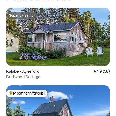
Süper Ev Sahibi
Süper Ev Sahibi
Kulübe - Aylesford
5 üzerinden 
4,9 (58)
Driftwood Cottage
Misafirlerin favorisi
Misafirlerin favorilerinden en beğenilenler arasında