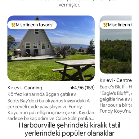
vermişler.
Misafirlerin favorisi
Misafirlerin favo
Misafirlerin favorilerinden en beğenilenler arasında
Misafirlerin favor
Kır evi - Centrevill
Eagle's Bluff - Hal
Kır evi - Canning
5 üzerinden ortalama 4,96 puan
4,96 (153)
Kenarında Kır Evi
"Eagle's Bluff", d
Körfez kenarında üçgen çatılı ev
gelgitlerine ev sah
Scots Bay'deki bu okyanus kıyısındaki A
Harbour'a bir taş 
çerçeveli evde yavaşlayın ve Fundy
Fundy Koyu'nun kaya
Koyu'nun güzelliğini içinize çekin. Kıyıdan
üzerinde gizlenmiş
sadece birkaç adım ve Cape Split patika
bir kulübedir! Bu 
Harbourville şehrindeki kiralık tatil
başlangıcına 5 dakika yürüme
parkurları boyunc
mesafesinde, doğa yürüyüşü, kürek
yerlerindeki popüler olanaklar
kesebilir ve dinlen
çekme ve su kenarında dinlenme için