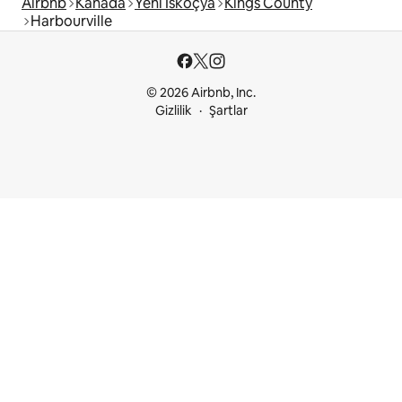
Airbnb
Kanada
Yeni İskoçya
Kings County
Harbourville
© 2026 Airbnb, Inc.
Gizlilik
Şartlar