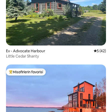
Ev - Advocate Harbour
5 üzerinde
5 (42)
Little Cedar Shanty
Misafirlerin favorisi
Misafirlerin favorilerinden en beğenilenler arasında