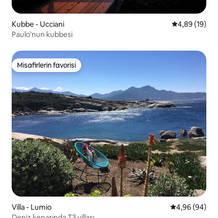
Kubbe - Ucciani
5 üzerinden o
4,89 (19)
Paulo'nun kubbesi
Misafirlerin favorisi
Misafirlerin favorisi
Villa - Lumio
5 üzerinden o
4,96 (94)
Deniz kenarında T3 villası