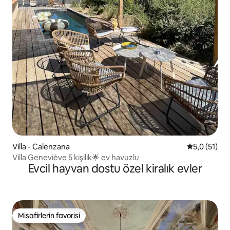
Villa - Calenzana
5 üzerinden
5,0 (51)
Villa Geneviève 5 kişilik🌟 ev havuzlu
Evcil hayvan dostu özel kiralık evler
Misafirlerin favorisi
Misafirlerin favorisi