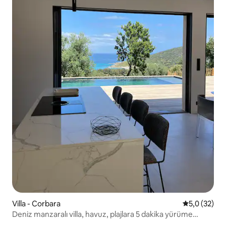
Villa - Corbara
5 üzerinden
5,0 (32)
Deniz manzaralı villa, havuz, plajlara 5 dakika yürüme
mesafesinde