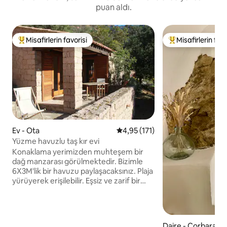
puan aldı.
Misafirlerin favorisi
Misafirlerin favo
Misafirlerin favorilerinden en beğenilenler arasında
Misafirlerin favor
Ev - Ota
5 üzerinden ortalama 4,95 puan
4,95 (171)
Yüzme havuzlu taş kır evi
Konaklama yerimizden muhteşem bir
dağ manzarası görülmektedir. Bizimle
6X3M'lik bir havuzu paylaşacaksınız. Plaja
yürüyerek erişilebilir. Eşsiz ve zarif bir
dekorasyonla, bizim tarafımızdan
tamamen yenilenmiştir. Yatak odasında 2
tek kişilik yatak ve oturma odasında
140X190 boyutlarında bir çekyat
Daire - Corbara