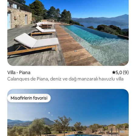
Villa - Piana
5 üzerinde
5,0 (9)
Calanques de Piana, deniz ve dağ manzaralı havuzlu villa
Misafirlerin favorisi
Misafirlerin favorisi