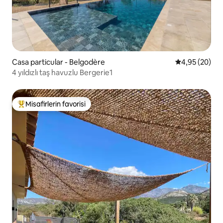
Casa particular - Belgodère
5 üzerinden o
4,95 (20)
4 yıldızlı taş havuzlu Bergerie1
Misafirlerin favorisi
Misafirlerin favorilerinden en beğenilenler arasında