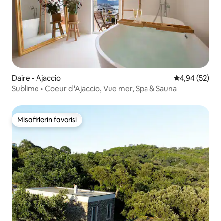
Daire - Ajaccio
5 üzerinden o
4,94 (52)
Sublime • Coeur d 'Ajaccio, Vue mer, Spa & Sauna
Misafirlerin favorisi
Misafirlerin favorisi