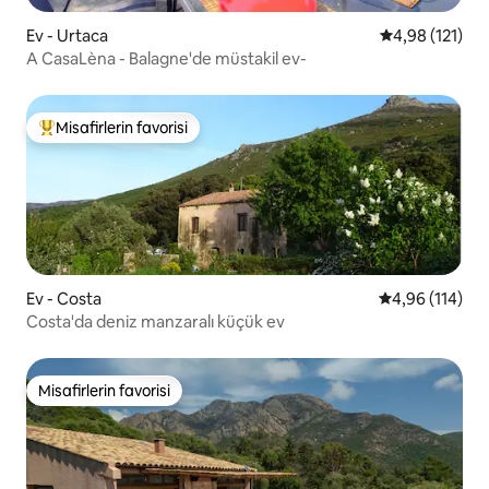
Ev - Urtaca
5 üzerinden o
4,98 (121)
A CasaLèna - Balagne'de müstakil ev-
Misafirlerin favorisi
Misafirlerin favorilerinden en beğenilenler arasında
Ev - Costa
5 üzerinden o
4,96 (114)
Costa'da deniz manzaralı küçük ev
Misafirlerin favorisi
Misafirlerin favorisi