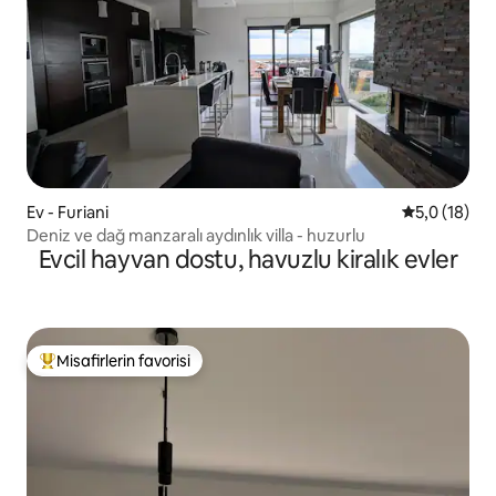
Ev - Furiani
5 üzerinden
5,0 (18)
Deniz ve dağ manzaralı aydınlık villa - huzurlu
Evcil hayvan dostu, havuzlu kiralık evler
Misafirlerin favorisi
Misafirlerin favorilerinden en beğenilenler arasında