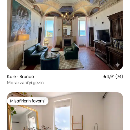
Kule - Brando
5 üzerinden 
4,91 (74)
Morazzani'yi gezin
Misafirlerin favorisi
Misafirlerin favorisi