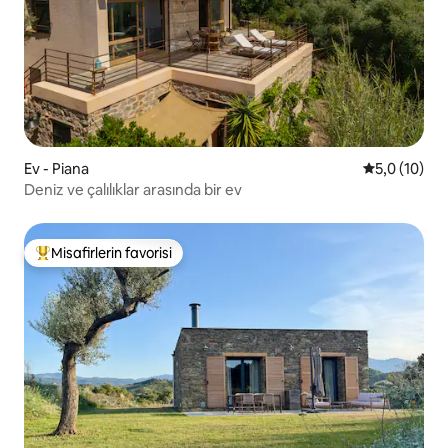
Ev - Piana
5 üzerinden
5,0 (10)
Deniz ve çalılıklar arasında bir ev
Misafirlerin favorisi
Misafirlerin favorilerinden en beğenilenler arasında