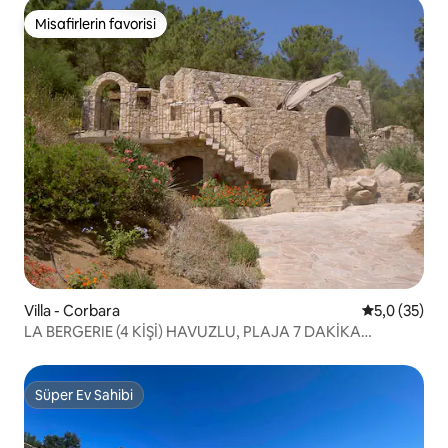
Misafirlerin favorisi
Misafirlerin favorisi
Villa - Corbara
5 üzerinden
5,0 (35)
LA BERGERIE (4 KİŞİ) HAVUZLU, PLAJA 7 DAKİKA
YÜRÜME MESAFESİNDE
Süper Ev Sahibi
Süper Ev Sahibi