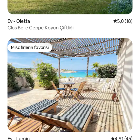
Ev - Oletta
5 üzerinden
5,0 (18)
Clos Belle Ceppe Koyun Çiftliği
Misafirlerin favorisi
Misafirlerin favorisi
Ev - Lumio
5 üzerinden 
4,91 (45)