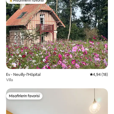
Misafirlerin favorisi
Misafirlerin favorilerinden en beğenilenler arasında
Ev - Neuilly-l'Hôpital
5 üzerinden o
4,94 (18)
Villa
Misafirlerin favorisi
Misafirlerin favorisi