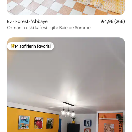
Ev - Forest-l'Abbaye
5 üzerinden or
4,96 (266)
Ormanın eski kafesi - gite Baie de Somme
Misafirlerin favorisi
Misafirlerin favorilerinden en beğenilenler arasında