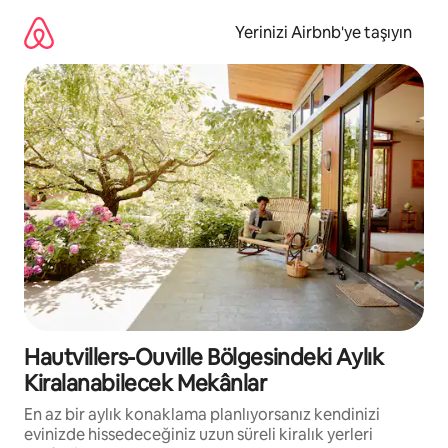
İçeriğe
atla
Yerinizi Airbnb'ye taşıyın
Hautvillers-Ouville Bölgesindeki Aylık
Kiralanabilecek Mekânlar
En az bir aylık konaklama planlıyorsanız kendinizi
evinizde hissedeceğiniz uzun süreli kiralık yerleri