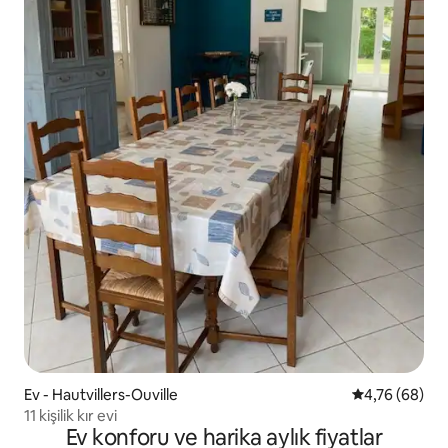
Ev - Hautvillers-Ouville
5 üzerinden o
4,76 (68)
11 kişilik kır evi
Ev konforu ve harika aylık fiyatlar