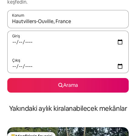
keşfedin.
Konum
Sonuçlar kullanılabilir olduğunda yukarı ve aşağı oklarıyla gezi
Giriş
Çıkış
Arama
Yakındaki aylık kiralanabilecek mekânlar