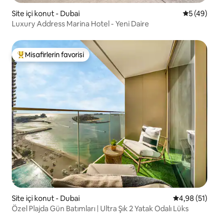
Site içi konut - Dubai
5 üzerinde
5 (49)
Luxury Address Marina Hotel - Yeni Daire
Misafirlerin favorisi
Misafirlerin favorilerinden en beğenilenler arasında
Site içi konut - Dubai
5 üzerinden o
4,98 (51)
Özel Plajda Gün Batımları | Ultra Şık 2 Yatak Odalı Lüks