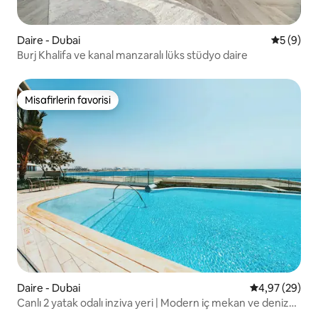
Daire - Dubai
5 üzerind
5 (9)
Burj Khalifa ve kanal manzaralı lüks stüdyo daire
Misafirlerin favorisi
Misafirlerin favorisi
Daire - Dubai
5 üzerinden o
4,97 (29)
Canlı 2 yatak odalı inziva yeri | Modern iç mekan ve deniz
manzaraları