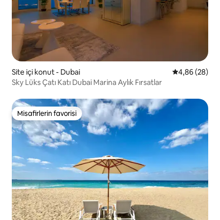
Site içi konut - Dubai
5 üzerinden o
4,86 (28)
Sky Lüks Çatı Katı Dubai Marina Aylık Fırsatlar
Misafirlerin favorisi
Misafirlerin favorisi