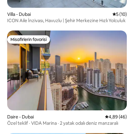
Villa - Dubai
5 üzerind
5 (10)
ICON Aile İnzivası, Havuzlu | Şehir Merkezine Hızlı Yolculuk
Misafirlerin favorisi
Misafirlerin favorisi
Daire - Dubai
5 üzerinden o
4,89 (46)
Özel teklif · VIDA Marina · 2 yatak odalı deniz manzaralı