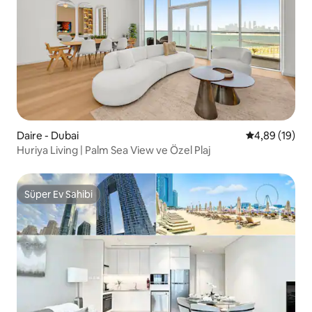
Daire - Dubai
5 üzerinden o
4,89 (19)
Huriya Living | Palm Sea View ve Özel Plaj
Süper Ev Sahibi
Süper Ev Sahibi