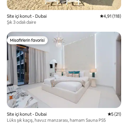
Site içi konut - Dubai
5 üzerinden o
4,91 (118)
Şık 3 odalı daire
Misafirlerin favorisi
Misafirlerin favorisi
Site içi konut - Dubai
5 üzerind
5 (21)
Lüks şık kaçış, havuz manzarası, hamam Sauna PS5