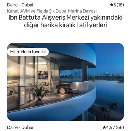
Daire - Dubai
5 üzerind
5 (18)
Kanal, AVM ve Plajda Şık Dubai Marina Dairesi
İbn Battuta Alışveriş Merkezi yakınındaki
diğer harika kiralık tatil yerleri
Misafirlerin favorisi
Misafirlerin favorisi
Daire - Dubai
5 üzerinden o
4,97 (66)