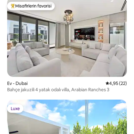
Misafirlerin favorisi
Misafirlerin favorilerinden en beğenilenler arasında
Ev - Dubai
5 üzerinden o
4,95 (22)
Bahçe jakuzili 4 yatak odalı villa, Arabian Ranches 3
Luxe
Luxe