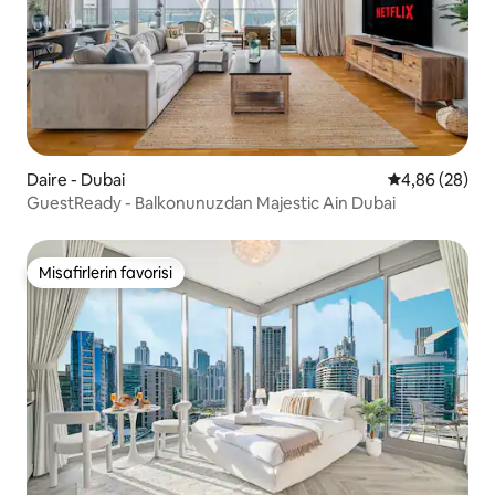
Daire - Dubai
5 üzerinden o
4,86 (28)
GuestReady - Balkonunuzdan Majestic Ain Dubai
Misafirlerin favorisi
Misafirlerin favorisi