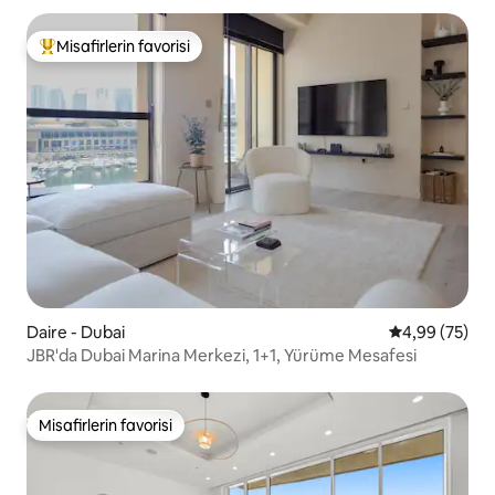
Misafirlerin favorisi
Misafirlerin favorilerinden en beğenilenler arasında
Daire - Dubai
5 üzerinden o
4,99 (75)
JBR'da Dubai Marina Merkezi, 1+1, Yürüme Mesafesi
Misafirlerin favorisi
Misafirlerin favorisi