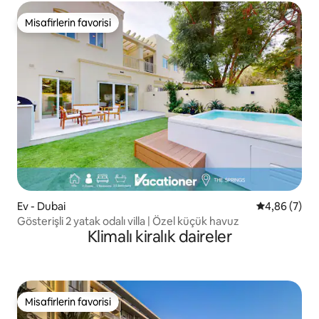
Misafirlerin favorisi
Misafirlerin favorisi
Ev - Dubai
5 üzerinden 
4,86 (7)
Gösterişli 2 yatak odalı villa | Özel küçük havuz
Klimalı kiralık daireler
Misafirlerin favorisi
Misafirlerin favorisi