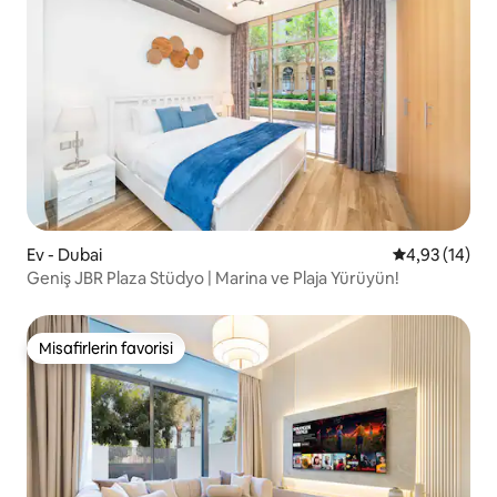
Ev - Dubai
5 üzerinden o
4,93 (14)
Geniş JBR Plaza Stüdyo | Marina ve Plaja Yürüyün!
Misafirlerin favorisi
Misafirlerin favorisi