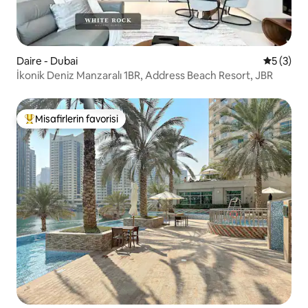
Daire - Dubai
5 üzerin
5 (3)
İkonik Deniz Manzaralı 1BR, Address Beach Resort, JBR
Misafirlerin favorisi
Misafirlerin favorilerinden en beğenilenler arasında