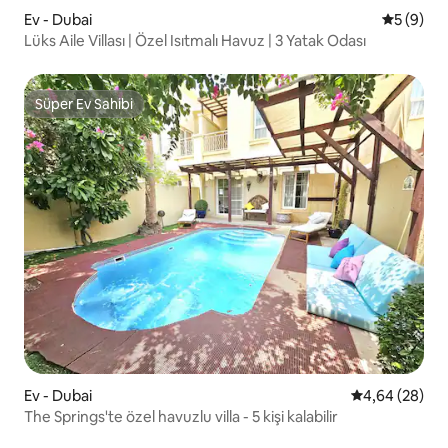
Ev - Dubai
5 üzerind
5 (9)
Lüks Aile Villası | Özel Isıtmalı Havuz | 3 Yatak Odası
Süper Ev Sahibi
Süper Ev Sahibi
Ev - Dubai
5 üzerinden o
4,64 (28)
The Springs'te özel havuzlu villa - 5 kişi kalabilir