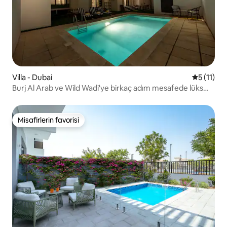
Villa - Dubai
5 üzerind
5 (11)
Burj Al Arab ve Wild Wadi'ye birkaç adım mesafede lüks
villa
Misafirlerin favorisi
Misafirlerin favorisi