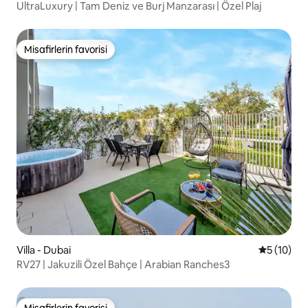
UltraLuxury | Tam Deniz ve Burj Manzarası | Özel Plaj
Misafirlerin favorisi
Misafirlerin favorisi
Villa - Dubai
5 üzerind
5 (10)
RV27 | Jakuzili Özel Bahçe | Arabian Ranches3
Misafirlerin favorisi