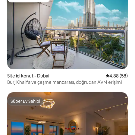
Misafirlerin favorisi
Site içi konut - Dubai
5 üzerinden o
4,88 (58)
Burj Khalifa ve çeşme manzarası, doğrudan AVM erişimi
Süper Ev Sahibi
Süper Ev Sahibi