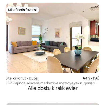
Misafirlerin favorisi
Misafirlerin favorisi
Site içi konut - Dubai
5 üzerinden o
4,97 (36)
JBR Plajı'nda, alışveriş merkezi ve metroya yakın, geniş 1
Aile dostu kiralık evler
yatak odalı daire