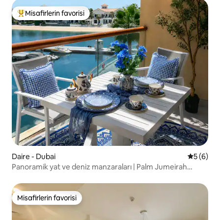
Misafirlerin favorisi
Misafirlerin favorilerinden en beğenilenler arasında
Daire - Dubai
5 üzerind
5 (6)
Panoramik yat ve deniz manzaraları | Palm Jumeirah
stüdyo daire
Misafirlerin favorisi
Misafirlerin favorisi