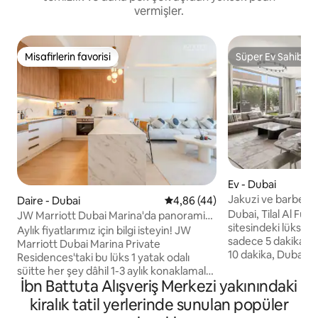
vermişler.
Misafirlerin favorisi
Süper Ev Sahibi
Misafirlerin favorisi
Süper Ev Sahibi
Ev - Dubai
Jakuzi ve barbekü 
Daire - Dubai
5 üzerinden ortalama 4,86 pua
4,86 (44)
yatak odalı villa
Dubai, Tilal Al Furj
JW Marriott Dubai Marina'da panoramik
sitesindeki lüks villamı
1 yatak odalı süit
Aylık fiyatlarımız için bilgi isteyin! JW
sadece 5 dakika, a
Marriott Dubai Marina Private
10 dakika, Dubai M
Residences'taki bu lüks 1 yatak odalı
Jumeirah'a 15 dakika. 350 m2'lik ü
süitte her şey dâhil 1-3 aylık konaklamalar
4 yatak odası, her
İbn Battuta Alışveriş Merkezi yakınındaki
sunuyoruz. Modern zarafetin nefes
olan hizmetçi odas
kesici manzaralarla buluştuğu büyüleyici
kiralık tatil yerlerinde sunulan popüler
odası, jakuzi ve ba
bir kaçamak yeri. Neden bizimle