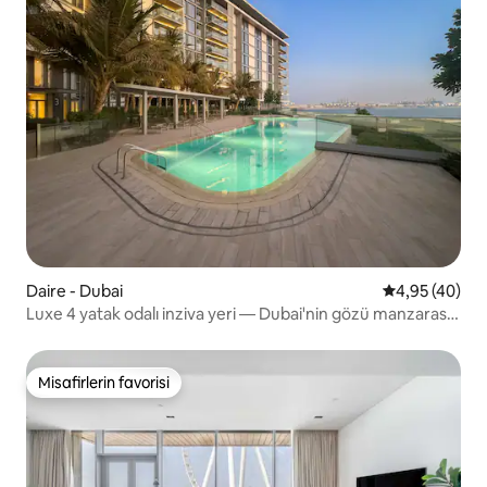
Daire - Dubai
5 üzerinden o
4,95 (40)
Luxe 4 yatak odalı inziva yeri — Dubai'nin gözü manzarası,
Bluewaters
Misafirlerin favorisi
Misafirlerin favorisi