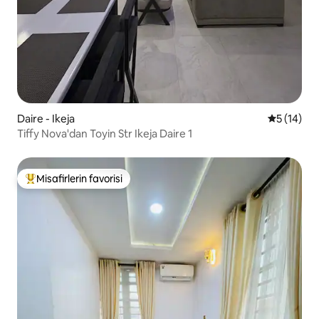
Daire - Ikeja
5 üzerind
5 (14)
Tiffy Nova'dan Toyin Str Ikeja Daire 1
Misafirlerin favorisi
Misafirlerin favorilerinden en beğenilenler arasında