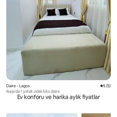
Daire - Lagos
5 üzerin
5 (5)
Ikeja'da 1 yatak odalı lüks daire
Ev konforu ve harika aylık fiyatlar