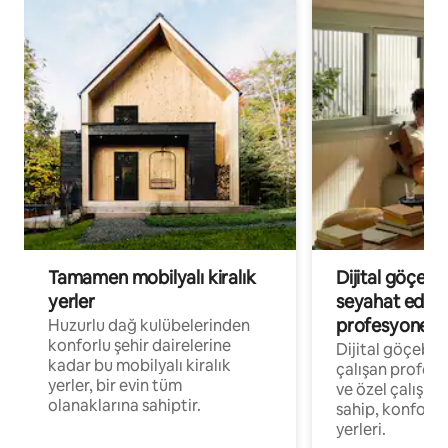
Tamamen mobilyalı kiralık
Dijital göçebe
yerler
seyahat eden
profesyonelle
Huzurlu dağ kulübelerinden
konforlu şehir dairelerine
Dijital göçebel
kadar bu mobilyalı kiralık
çalışan profesyo
yerler, bir evin tüm
ve özel çalışma
olanaklarına sahiptir.
sahip, konforl
yerleri.