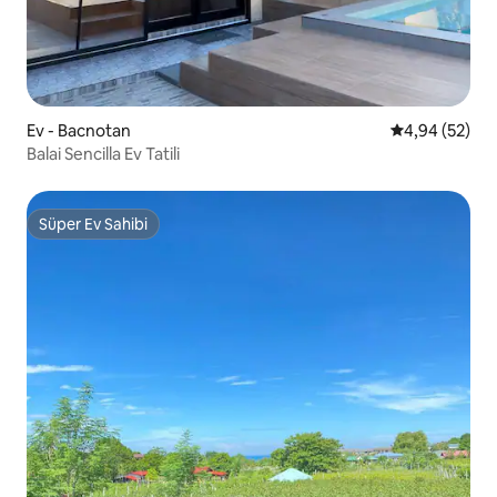
Ev - Bacnotan
5 üzerinden o
4,94 (52)
Balai Sencilla Ev Tatili
Süper Ev Sahibi
Süper Ev Sahibi