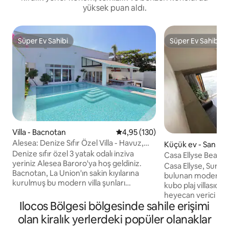
yüksek puan aldı.
Süper Ev Sahibi
Süper Ev Sahibi
Süper Ev Sahibi
Süper Ev Sahibi
Villa - Bacnotan
5 üzerinden ortalama 4,95 puan
4,95 (130)
Alesea: Denize Sıfır Özel Villa - Havuz,
Küçük ev - San Fe
Jakuzi
Denize sıfır özel 3 yatak odalı inziva
Casa Ellyse Beach 
yeriniz Alesea Baroro'ya hoş geldiniz.
Endüstriyel Çatı Ka
Casa Ellyse, Surft
Bacnotan, La Union'ın sakin kıyılarına
bulunan modern bir 
kurulmuş bu modern villa şunları
kubo plaj villasıdır
sunuyor: - Denize sıfır erişim: Plaj hemen
heyecan verici sör
kapınızın önünde. - Gün batımı manzaralı
Ilocos Bölgesi bölgesinde sahile erişimi
uzaklıkta, doğrudan
havuz ve ısıtmalı jakuzi - Premium
Surftown havasında yaş
olan kiralık yerlerdeki popüler olanaklar
olanaklar: Yüksek hızlı kablosuz internet
konaklayabiliriz. (Ai