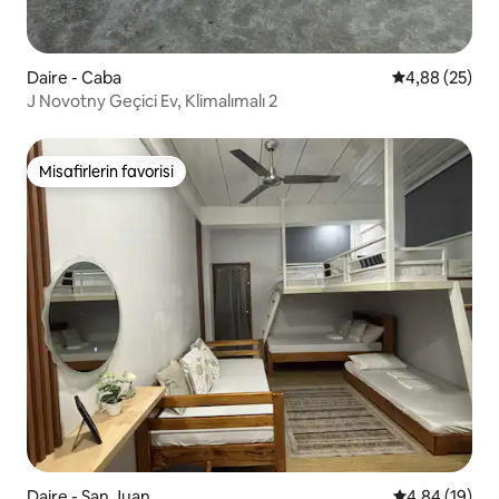
Daire - Caba
5 üzerinden o
4,88 (25)
J Novotny Geçici Ev, Klimalımalı 2
Misafirlerin favorisi
Misafirlerin favorisi
Daire - San Juan
5 üzerinden o
4,84 (19)