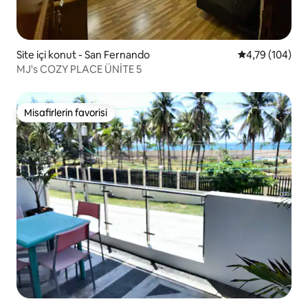
Site içi konut - San Fernando
5 üzerinden or
4,79 (104)
MJ's COZY PLACE ÜNİTE 5
Misafirlerin favorisi
Misafirlerin favorisi