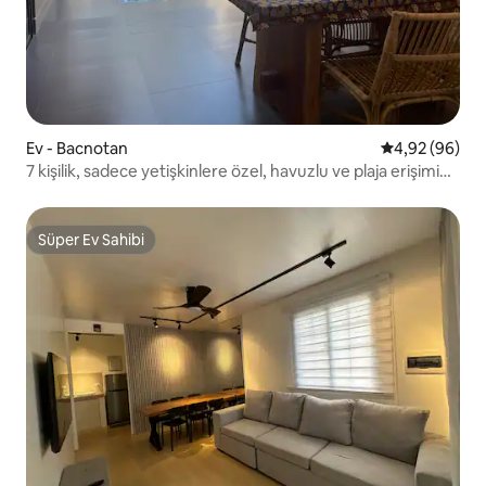
Ev - Bacnotan
5 üzerinden o
4,92 (96)
7 kişilik, sadece yetişkinlere özel, havuzlu ve plaja erişimi
olan villa.
Süper Ev Sahibi
Süper Ev Sahibi