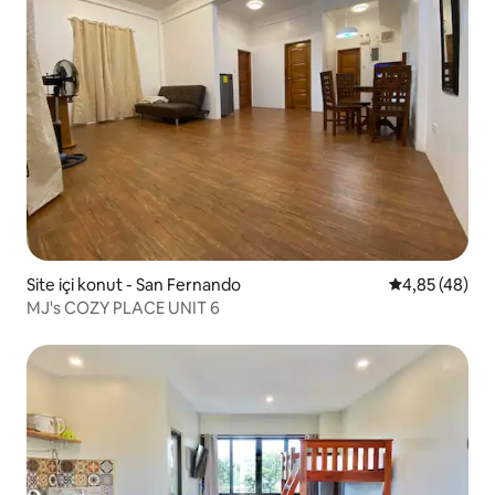
Site içi konut - San Fernando
5 üzerinden o
4,85 (48)
MJ's COZY PLACE UNIT 6