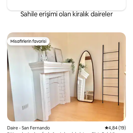
Sahile erişimi olan kiralık daireler
Misafirlerin favorisi
Misafirlerin favorisi
Daire - San Fernando
5 üzerinden o
4,84 (19)