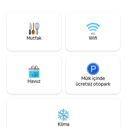
bağlantısı, Nespresso, otel kalitesinde
varışta 16 kişinin üz
çarşaflar, istek üzerine günlük oda
Ellyse mutfak, açı
temizliği, MALIN+GOETZ tuvalet
havluları ve tuvale
malzemeleri, karaoke ve daha fazlası.
benzersiz bir konaklama
Villa, San Juan sörf noktasına,
misafir sayısına 
restoranlara, kafelere, barlara ve daha
KATI:14 kişi MAT
fazlasına sadece birkaç dakika
MARCO ÜÇGEN KUL
Mutfak
Wifi
uzaklıktadır.
ÜÇGEN KULÜBESİ: 
Mülk içinde
Havuz
ücretsiz otopark
Klima