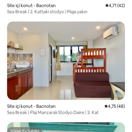
Site içi konut - Bacnotan
5 üzerinden 
4,71 (42)
Sea Break | 2. Kattaki stüdyo | Plaja yakın
Site içi konut - Bacnotan
5 üzerinden 
4,75 (48)
Sea Break | Plaj Manzaralı Stüdyo Daire | 3. Kat
Süper Ev Sahibi