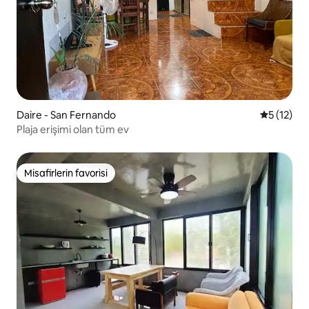
Daire - San Fernando
5 üzerind
5 (12)
Plaja erişimi olan tüm ev
Misafirlerin favorisi
Misafirlerin favorisi