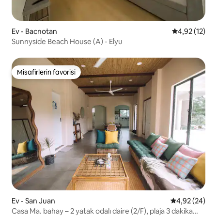
Ev - Bacnotan
5 üzerinden 
4,92 (12)
Sunnyside Beach House (A) - Elyu
Misafirlerin favorisi
Misafirlerin favorisi
Ev - San Juan
5 üzerinden o
4,92 (24)
Casa Ma. bahay – 2 yatak odalı daire (2/F), plaja 3 dakika