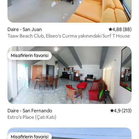
Daire - San Juan
5 üzerinden o
4,88 (88)
Taaw Beach Club, Eliseo's Curma yakınındaki Surf T House
Misafirlerin favorisi
Misafirlerin favorisi
Daire - San Fernando
5 üzerinden 
4,9 (213)
Estro's Place (Çatı Katı)
Misafirlerin favorisi