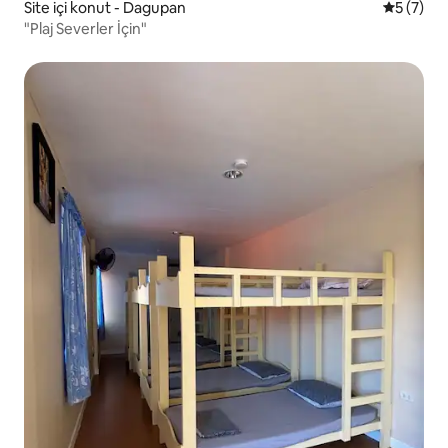
Site içi konut - Dagupan
5 üzerin
5 (7)
"Plaj Severler İçin"