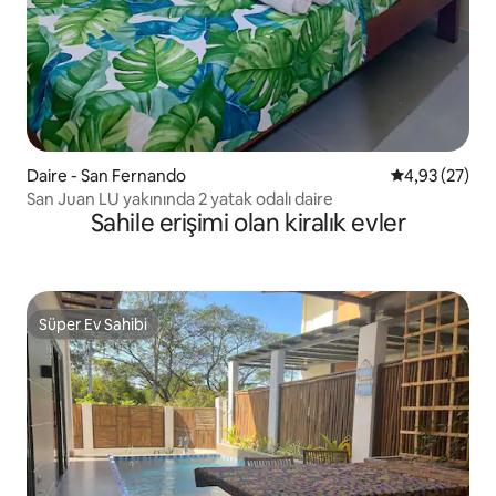
Daire - San Fernando
5 üzerinden o
4,93 (27)
San Juan LU yakınında 2 yatak odalı daire
Sahile erişimi olan kiralık evler
Süper Ev Sahibi
Süper Ev Sahibi