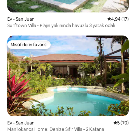
Ev - San Juan
5 üzerinden o
4,94 (17)
Surftown Villa - Plajın yakınında havuzlu 3 yatak odalı
Misafirlerin favorisi
Misafirlerin favorisi
Ev - San Juan
5 üzerinde
5 (70)
Manilokanos Home: Denize Sıfır Villa - 2 Katana