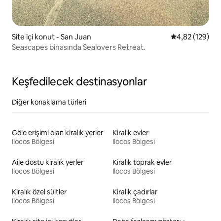
Site içi konut - San Juan
5 üzerinden or
4,82 (129)
Seascapes binasında Sealovers Retreat.
Keşfedilecek destinasyonlar
Diğer konaklama türleri
Göle erişimi olan kiralık yerler
Kiralık evler
Ilocos Bölgesi
Ilocos Bölgesi
Aile dostu kiralık yerler
Kiralık toprak evler
Ilocos Bölgesi
Ilocos Bölgesi
Kiralık özel süitler
Kiralık çadırlar
Ilocos Bölgesi
Ilocos Bölgesi