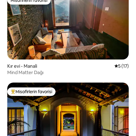
Misafirlerin favorisi
Misafirlerin favorisi
Kır evi - Manali
5 üzerind
5 (17)
Mind Matter Dağı
Misafirlerin favorisi
Misafirlerin favorilerinden en beğenilenler arasında