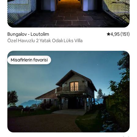
Bungalov - Loutolim
5 üzerinden o
4,95 (151)
Özel Havuzlu 2 Yatak Odalı Lüks Villa
Misafirlerin favorisi
Misafirlerin favorisi