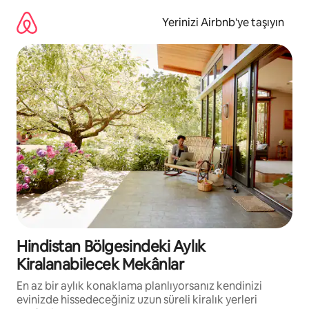
İçeriğe
atla
Yerinizi Airbnb'ye taşıyın
Hindistan Bölgesindeki Aylık
Kiralanabilecek Mekânlar
En az bir aylık konaklama planlıyorsanız kendinizi
evinizde hissedeceğiniz uzun süreli kiralık yerleri