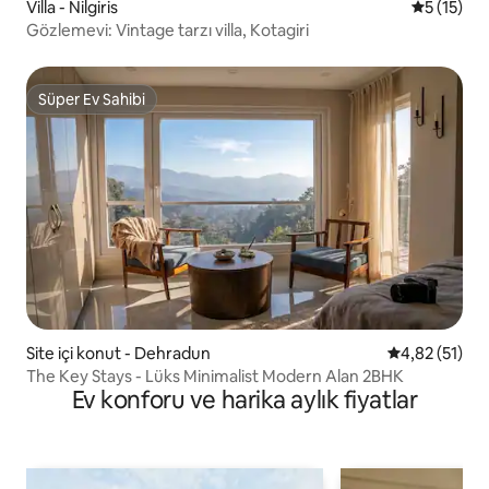
Villa - Nilgiris
5 üzerind
5 (15)
Gözlemevi: Vintage tarzı villa, Kotagiri
Süper Ev Sahibi
Süper Ev Sahibi
Site içi konut - Dehradun
5 üzerinden 
4,82 (51)
The Key Stays - Lüks Minimalist Modern Alan 2BHK
Ev konforu ve harika aylık fiyatlar