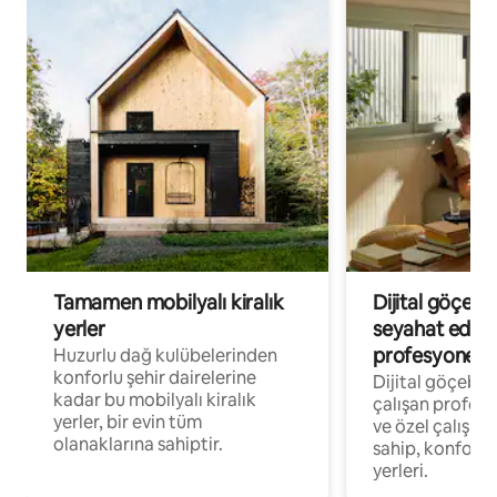
Tamamen mobilyalı kiralık
Dijital göçebe
yerler
seyahat eden
profesyonelle
Huzurlu dağ kulübelerinden
konforlu şehir dairelerine
Dijital göçebel
kadar bu mobilyalı kiralık
çalışan profesyo
yerler, bir evin tüm
ve özel çalışma
olanaklarına sahiptir.
sahip, konforl
yerleri.