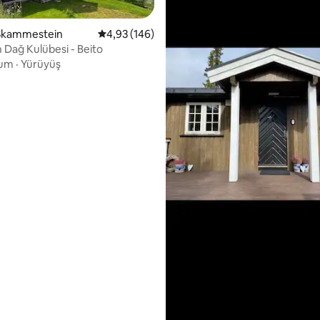
 Skammestein
5 üzerinden ortalama 4,93 puan, 146 değerl
4,93 (146)
n Dağ Kulübesi - Beito
,89 puan, 237 değerlendirme
um
·
Yürüyüş