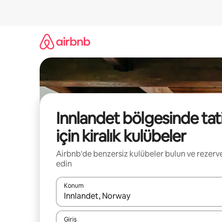
İçeriğe
atla
Innlandet bölgesinde tati
için kiralık kulübeler
Airbnb'de benzersiz kulübeler bulun ve rezerv
edin
Konum
Sonuçlar kullanılabilir olduğunda yukarı ve aşağı 
Giriş