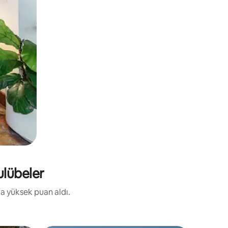
ulübeler
da yüksek puan aldı.