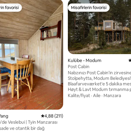
rin favorisi
Misafirlerin favorisi
rin favorisi
Misafirlerin favorisi
,89 puan, 170 değerlendirme
Kulübe - Modum
5
Post Cabin
Nabzınızı Post Cabin'in zirvesi
Stolpehytta, Modum Belediyesi
Blaafarveværket'e 5 dakika mes
Høyt & Lavt Modum tırmanma p
hemen dışındadır. Burada ağaçl
Kalite/fiyat
·
Aile
·
Manzara
arasında sessizlik bulabilirsiniz.
pencereler manzaranın ve gec
gökyüzünün panoramik manzar
Vang
5 üzerinden ortalama 4,88 puan, 211 değerl
4,88 (211)
sunar. 27 m2 'lik bir alana sahip 
'de Veslebui | Tyin Manzarası
ahşaptan inşa edilmiş, günlük 
sade ve otantik bir dağ
uzakta dinlendirici bir seyahat i