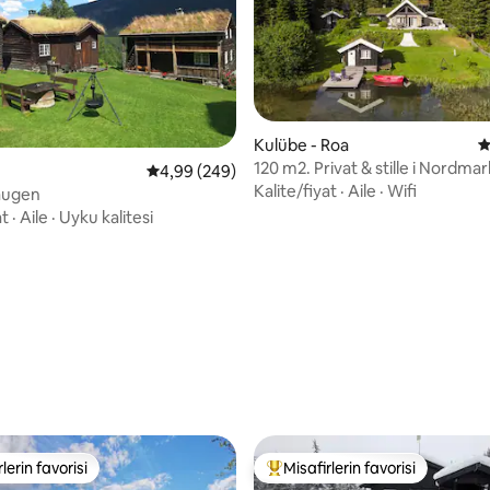
manzaralar, temiz dağ havası
ın hemen dışında mükemmel
satları ile çevrilidir.
Kulübe - Roa
5
120 m2. Privat & stille i Nordmar
5 üzerinden ortalama 4,99 puan, 249 değerl
4,99 (249)
wifi
Kalite/fiyat
·
Aile
·
Wifi
augen
at
·
Aile
·
Uyku kalitesi
,88 puan, 246 değerlendirme
lerin favorisi
Misafirlerin favorisi
rin favorilerinden en beğenilenler arasında
Misafirlerin favorilerinden en b