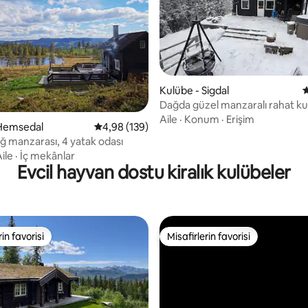
Kulübe - Sigdal
5
Dağda güzel manzaralı rahat k
Aile
·
Konum
·
Erişim
,92 puan, 113 değerlendirme
 Hemsedal
5 üzerinden ortalama 4,98 puan, 139 değerl
4,98 (139)
ağ manzarası, 4 yatak odası
ile
·
İç mekânlar
Evcil hayvan dostu kiralık kulübeler
rin favorisi
Misafirlerin favorisi
rin favorisi
Misafirlerin favorisi