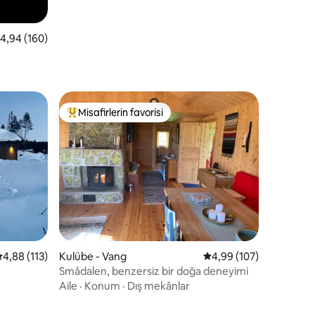
 üzerinden ortalama 4,94 puan, 160 değerlendirme
4,94 (160)
Misafirlerin favorisi
Misafirlerin favorilerinden en beğenilenler arasında
endirme
 üzerinden ortalama 4,88 puan, 113 değerlendirme
4,88 (113)
Kulübe - Vang
5 üzerinden ortalama 
4,99 (107)
Smådalen, benzersiz bir doğa deneyimi
Aile
·
Konum
·
Dış mekânlar