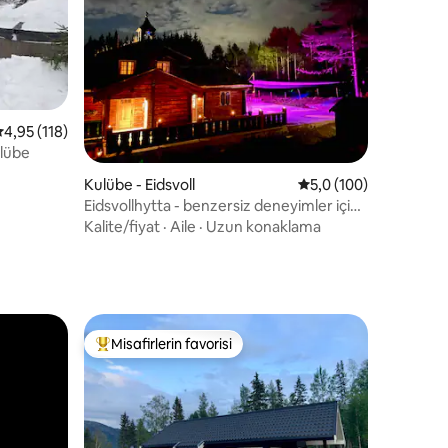
 üzerinden ortalama 4,95 puan, 118 değerlendirme
4,95 (118)
ulübe
endirme
Kulübe - Eidsvoll
5 üzerinden ortalama
5,0 (100)
Eidsvollhytta - benzersiz deneyimler için
benzersiz bir yer
Kalite/fiyat
·
Aile
·
Uzun konaklama
Misafirlerin favorisi
Misafirlerin favorilerinden en beğenilenler arasında