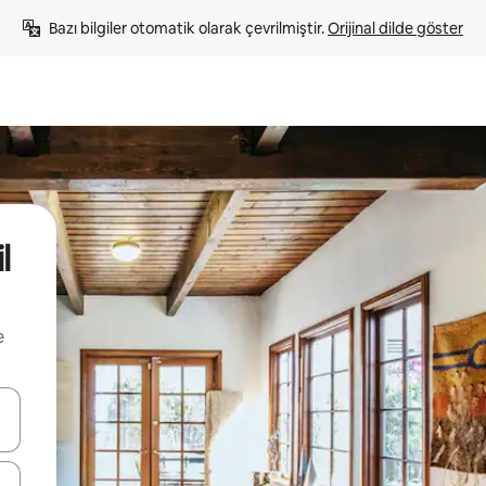
Bazı bilgiler otomatik olarak çevrilmiştir. 
Orijinal dilde göster
l
e
oklarıyla gezinin veya dokunarak ya da kaydırma hareketleriyle keşfedin