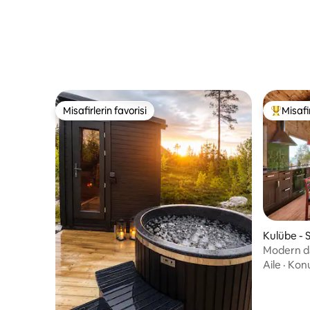
Misafirlerin favorisi
Misafir
Misafirlerin favorisi
Misafirle
Kulübe -
Modern da
Beitostøl
Aile
·
Kon