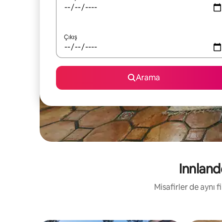
Çıkış
Arama
Innland
Misafirler de aynı 