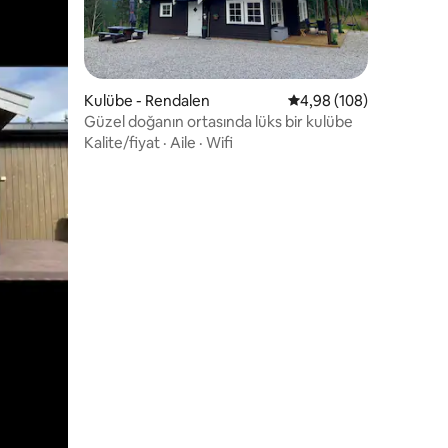
endirme
Kulübe - Rendalen
5 üzerinden ortalama 
4,98 (108)
Güzel doğanın ortasında lüks bir kulübe
Kalite/fiyat
·
Aile
·
Wifi