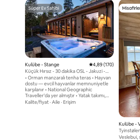
Süper Ev Sahibi
Misafirle
Süper Ev Sahibi
Misafirle
Kulübe - Stange
5 üzerinden ortalama 4
4,89 (170)
Küçük Hırsız - 30 dakika OSL - Jakuzi -
Tasarım Kulübe
• Orman manzaralı tenha teras • Hayvan
dostu — evcil hayvanlar memnuniyetle
karşılanır • National Geographic
Traveller'da yer almıştır • Yatak takımı,
havlu ve temel malzemeler dahildir —
Kalite/fiyat
·
Aile
·
Erişim
MİSAFİRLERİN YORUMLARI — "İnanılmaz
güzel ve modern bir kulübe - çok temiz
ve hoş. Jakuzi olması çok güzel. Gürültü
Kulübe - 
olmayan sessiz ve huzurlu bir alan, iyi
Tyinstølen
yataklar ve iyi donanımlı bir mutfak." —
Veslebui, 
YATAK ODASI — • Yatak odası 1 – çift