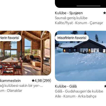
Kulübe - Sjusjøen
5
Saunalı geniş kulübe
Kalite/fiyat
·
Konum
·
Çamaşır
lerin favorisi
Misafirlerin favorisi
rin favorilerinden en beğenilenler arasında
Misafirlerin favorisi
 Skammestein
5 üzerinden ortalama 4,98 puan, 299 değerl
4,98 (299)
ğ kulübesi-sakin bir yer-
Kulübe - Gålå
5
en yakınında
um
·
Olanaklar
Gålå - Gudshaugen'de kulübe
Aile
·
Konum
·
Arka bahçe