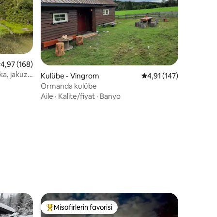
 üzerinden ortalama 4,97 puan, 168 değerlendirme
4,97 (168)
ka, jakuzi,
endirme
Kulübe - Vingrom
5 üzerinden ortalama 
4,91 (147)
Ormanda kulübe
Aile
·
Kalite/fiyat
·
Banyo
Misafirlerin favorisi
eğenilenler arasında
Misafirlerin favorilerinden en beğenilenler arasında