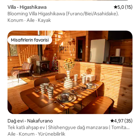
Villa - Higashikawa
5 üzerinden
5,0 (15)
Blooming Villa Higashikawa (Furano/Biei/Asahidake).
Konum
·
Aile
·
Kayak
Misafirlerin favorisi
Misafirlerin favorisi
Dağ evi - Nakafurano
5 üzerinden o
4,97 (35)
Tek katlı ahşap ev | Shishengyue dağ manzarası | Tomita
Çiftliği'ne, Furano Kayak Merkezi'ne ve Nakafurano JR
Aile
·
Konum
·
Yürünebilirlik
İstasyonu'na 650 metre yakınlık