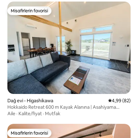
Misafirlerin favorisi
Misafirlerin favorisi
Dağ evi - Higashikawa
5 üzerinden o
4,99 (82)
Hokkaido Retreat 600 m Kayak Alanına | Asahiyama
Hayvanat Bahçesi
Aile
·
Kalite/fiyat
·
Mutfak
Misafirlerin favorisi
Misafirlerin favorisi