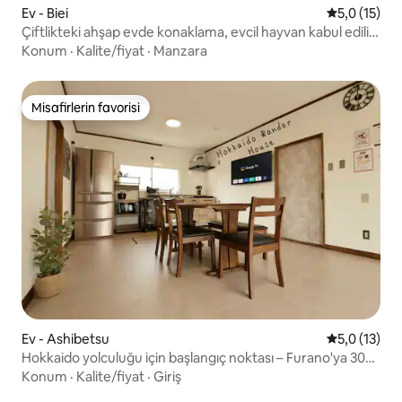
Ev - Biei
5 üzerinden
5,0 (15)
Çiftlikteki ahşap evde konaklama, evcil hayvan kabul edilir,
kahvaltıda pirinç topu! Kitap okuyarak rahatça vakit
Konum
·
Kalite/fiyat
·
Manzara
geçirebilirsiniz
Misafirlerin favorisi
Misafirlerin favorisi
Ev - Ashibetsu
5 üzerinden
5,0 (13)
Hokkaido yolculuğu için başlangıç noktası – Furano'ya 30
dakika mesafededir
Konum
·
Kalite/fiyat
·
Giriş