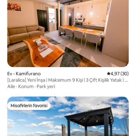
Ev - Kamifurano
5 üzerinden o
4,97 (30)
[Laralica] Yeni İnşa | Maksimum 9 Kişi | 3 Çift Kişilik Yatak | 2
Tek Kişilik Yatak | Ailece rahatça konaklayabileceğiniz
Aile
·
Konum
·
Park yeri
kaliteli bir konaklama
Misafirlerin favorisi
Misafirlerin favorisi