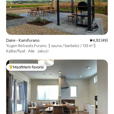
Daire - Kamifurano
5 üzerinden o
4,92 (49)
Yugen Retreats Furano【 sauna / barbekü / 133 m²】
Kalite/fiyat
·
Aile
·
Jakuzi
Misafirlerin favorisi
Misafirlerin favorilerinden en beğenilenler arasında