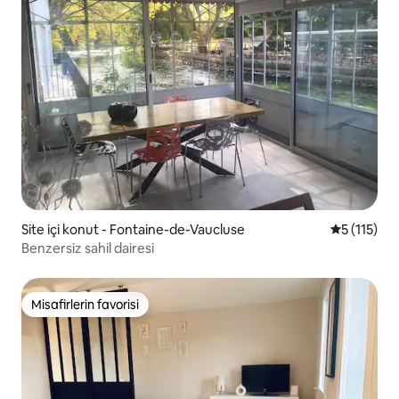
Site içi konut - Fontaine-de-Vaucluse
5 üzerinde
5 (115)
Benzersiz sahil dairesi
Misafirlerin favorisi
Misafirlerin favorisi