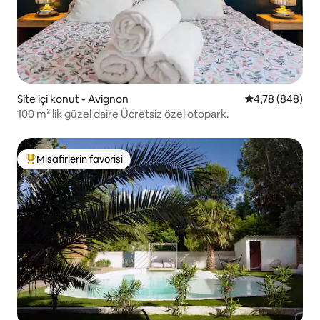
Site içi konut - Avignon
5 üzerinden or
4,78 (848)
100 m²'lik güzel daire Ücretsiz özel otopark.
Misafirlerin favorisi
Misafirlerin favorilerinden en beğenilenler arasında