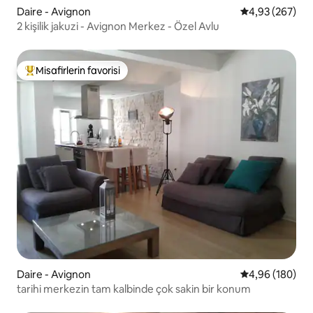
Daire - Avignon
5 üzerinden or
4,93 (267)
2 kişilik jakuzi - Avignon Merkez - Özel Avlu
Misafirlerin favorisi
Misafirlerin favorilerinden en beğenilenler arasında
Daire - Avignon
5 üzerinden or
4,96 (180)
tarihi merkezin tam kalbinde çok sakin bir konum