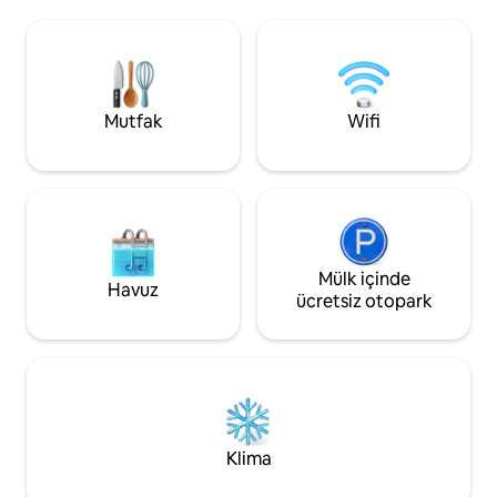
dakikadan az bir sür
akşamlara otantik bir şömine eşlik
yeri 3 dakikalık y
edecek. Nisan ayından ekim ayına kadar
Arabayı kasabada 
ısıtmalı havuz. Ev etkinlikler için uygun
ancak Provence'ı
değildir
her akşam sakin 
için harika olacak.
Mutfak
Wifi
Mülk içinde
Havuz
ücretsiz otopark
Klima