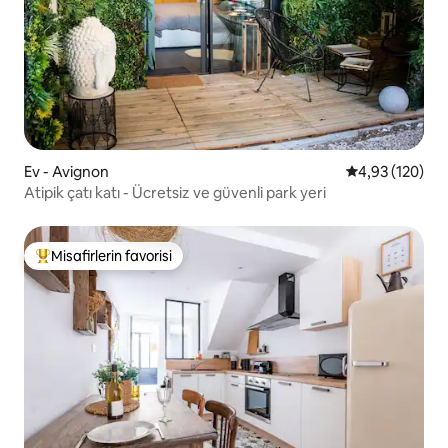
Ev - Avignon
5 üzerinden or
4,93 (120)
Atipik çatı katı - Ücretsiz ve güvenli park yeri
Misafirlerin favorisi
Misafirlerin favorilerinden en beğenilenler arasında