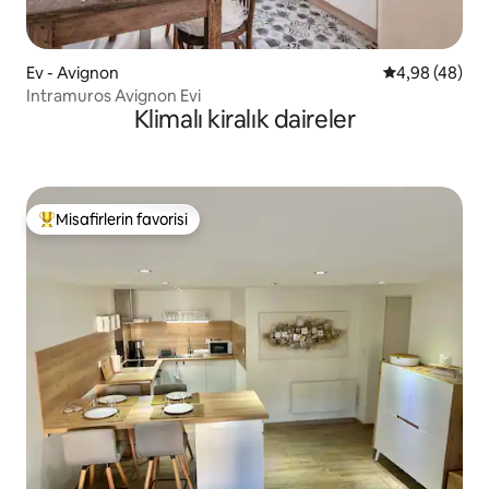
Ev - Avignon
5 üzerinden o
4,98 (48)
Intramuros Avignon Evi
Klimalı kiralık daireler
Misafirlerin favorisi
Misafirlerin favorilerinden en beğenilenler arasında