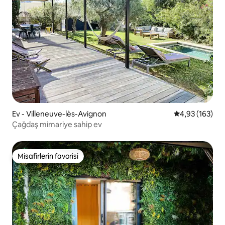
Ev - Villeneuve-lès-Avignon
5 üzerinden or
4,93 (163)
Çağdaş mimariye sahip ev
Misafirlerin favorisi
Misafirlerin favorisi