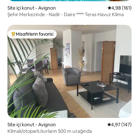
Site içi konut - Avignon
5 üzerinden o
4,98 (161)
Şehir Merkezinde - Nadir - Daire **** Teras Havuz Klima
Misafirlerin favorisi
Misafirlerin favorilerinden en beğenilenler arasında
Site içi konut - Avignon
5 üzerinden or
4,97 (147)
Klimalı/otopark/surların 500 m uzağında