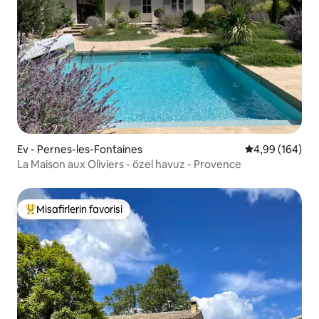
Ev - Pernes-les-Fontaines
5 üzerinden or
4,99 (164)
La Maison aux Oliviers - özel havuz - Provence
Misafirlerin favorisi
Misafirlerin favorilerinden en beğenilenler arasında