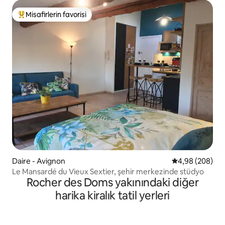
Misafirlerin favorisi
Misafirlerin favorilerinden en beğenilenler arasında
Daire - Avignon
5 üzerinden or
4,98 (208)
Le Mansardé du Vieux Sextier, şehir merkezinde stüdyo
Rocher des Doms yakınındaki diğer
harika kiralık tatil yerleri