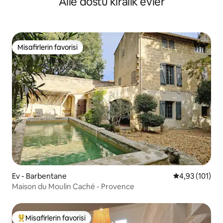
Aile dostu kiralık evler
Misafirlerin favorisi
Misafirlerin favorisi
Ev - Barbentane
5 üzerinden o
4,93 (101)
Maison du Moulin Caché - Provence
Misafirlerin favorisi
Misafirlerin favorilerinden en beğenilenler arasında