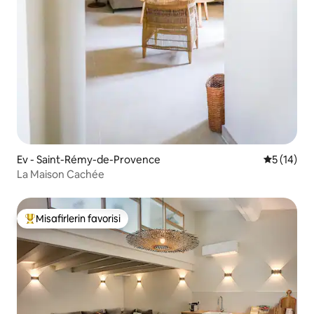
Ev - Saint-Rémy-de-Provence
5 üzerind
5 (14)
La Maison Cachée
Misafirlerin favorisi
Misafirlerin favorilerinden en beğenilenler arasında