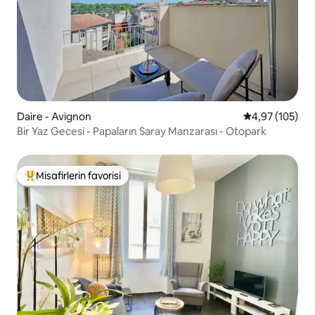
Daire - Avignon
5 üzerinden or
4,97 (105)
Bir Yaz Gecesi - Papaların Saray Manzarası - Otopark
Misafirlerin favorisi
Misafirlerin favorilerinden en beğenilenler arasında