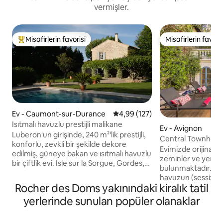
vermişler.
Misafirlerin favorisi
Misafirlerin favoris
Misafirlerin favorilerinden en beğenilenler arasında
Misafirlerin favoris
Ev - Caumont-sur-Durance
5 üzerinden ortalama 4,99 puan
4,99 (127)
Isıtmalı havuzlu prestijli malikane
Ev - Avignon
Luberon'un girişinde, 240 m²'lik prestijli,
Central Townhous
konforlu, zevkli bir şekilde dekore
Courtyard and Poo
Evimizde orijinal b
edilmiş, güneye bakan ve ısıtmalı havuzlu
zeminler ve yerel 
bir çiftlik evi. Isle sur la Sorgue, Gordes,
bulunmaktadır. Av
Fontaines de Vaucluse ve Avignon'u
havuzun (sessiz din
ziyaret etmek için mükemmel. Peyzajlı
Rocher des Doms yakınındaki kiralık tatil
komşularımız da hu
park, güzel bir çim, zeytin ağaçları,
ediyor) tadını çıkarın. Semt sessi
yerlerinde sunulan popüler olanaklar
Provence amblemleri ve bir bocce topu
ancak Pont d'Avign
sahası ile dekore edilmiştir. Sonbaharda,
barlar gibi turisti
arkadaşlarınızla ve ailenizle geçireceğiniz