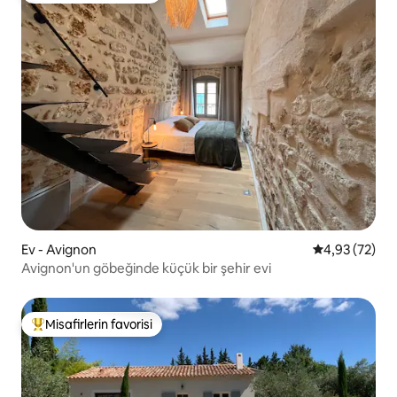
Ev - Avignon
5 üzerinden o
4,93 (72)
Avignon'un göbeğinde küçük bir şehir evi
Misafirlerin favorisi
Misafirlerin favorilerinden en beğenilenler arasında