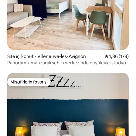
Site içi konut - Villeneuve-lès-Avignon
5 üzerinden or
4,86 (178)
Panoramik manzaralı şehir merkezinde büyüleyici stüdyo
Misafirlerin favorisi
Misafirlerin favorisi