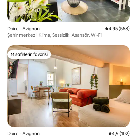
Daire - Avignon
5 üzerinden or
4,95 (568)
Şehir merkezi, Klima, Sessizlik, Asansör, Wi-Fi
Misafirlerin favorisi
Misafirlerin favorisi
Daire - Avignon
5 üzerinden o
4,9 (102)