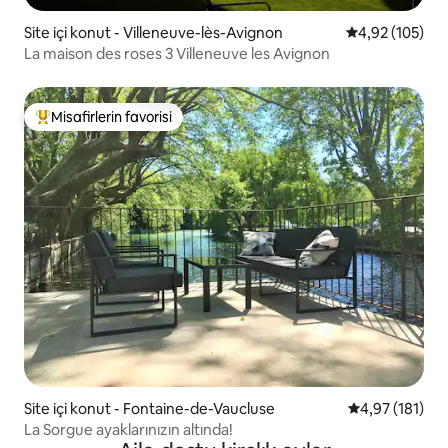
Site içi konut - Villeneuve-lès-Avignon
5 üzerinden or
4,92 (105)
La maison des roses 3 Villeneuve les Avignon
Misafirlerin favorisi
Misafirlerin favorilerinden en beğenilenler arasında
Site içi konut - Fontaine-de-Vaucluse
5 üzerinden o
4,97 (181)
La Sorgue ayaklarınızın altında!