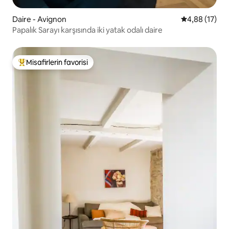
Daire - Avignon
5 üzerinden o
4,88 (17)
Papalık Sarayı karşısında iki yatak odalı daire
Misafirlerin favorisi
Misafirlerin favorilerinden en beğenilenler arasında