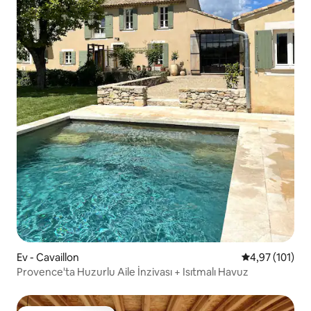
Ev - Cavaillon
5 üzerinden o
4,97 (101)
Provence'ta Huzurlu Aile İnzivası + Isıtmalı Havuz