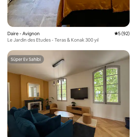
Daire - Avignon
5 üzerinde
5 (92)
Le Jardin des Etudes - Teras & Konak 300 yıl
Süper Ev Sahibi
Süper Ev Sahibi