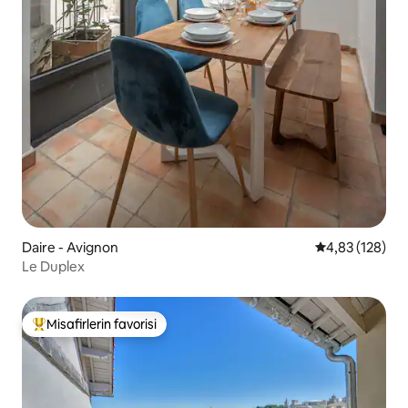
Daire - Avignon
5 üzerinden or
4,83 (128)
Le Duplex
Misafirlerin favorisi
Misafirlerin favorilerinden en beğenilenler arasında