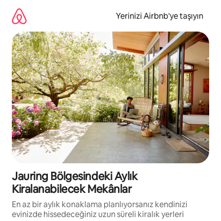
İçeriğe
atla
Yerinizi Airbnb'ye taşıyın
Jauring Bölgesindeki Aylık
Kiralanabilecek Mekânlar
En az bir aylık konaklama planlıyorsanız kendinizi
evinizde hissedeceğiniz uzun süreli kiralık yerleri