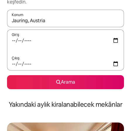
keşfedin.
Konum
Sonuçlar kullanılabilir olduğunda yukarı ve aşağı oklarıyla gezi
Giriş
Çıkış
Arama
Yakındaki aylık kiralanabilecek mekânlar