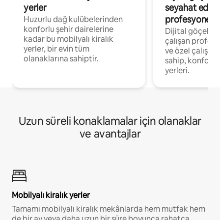
yerler
seyahat eden
profesyonelle
Huzurlu dağ kulübelerinden
konforlu şehir dairelerine
Dijital göçebel
kadar bu mobilyalı kiralık
çalışan profesyo
yerler, bir evin tüm
ve özel çalışma
olanaklarına sahiptir.
sahip, konforl
yerleri.
Uzun süreli konaklamalar için olanaklar
ve avantajlar
Mobilyalı kiralık yerler
Tamamı mobilyalı kiralık mekânlarda hem mutfak hem
de bir ay veya daha uzun bir süre boyunca rahatça