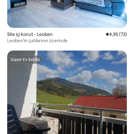
Site içi konut - Leoben
5 üzerinden o
4,95 (73)
Leoben'in çatılarının üzerinde
Süper Ev Sahibi
Süper Ev Sahibi