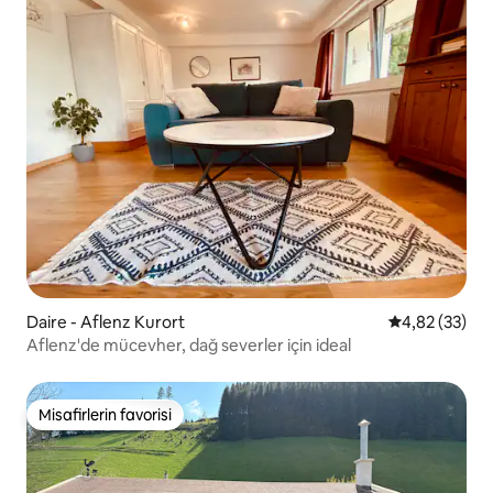
Daire - Aflenz Kurort
5 üzerinden o
4,82 (33)
Aflenz'de mücevher, dağ severler için ideal
Misafirlerin favorisi
Misafirlerin favorisi