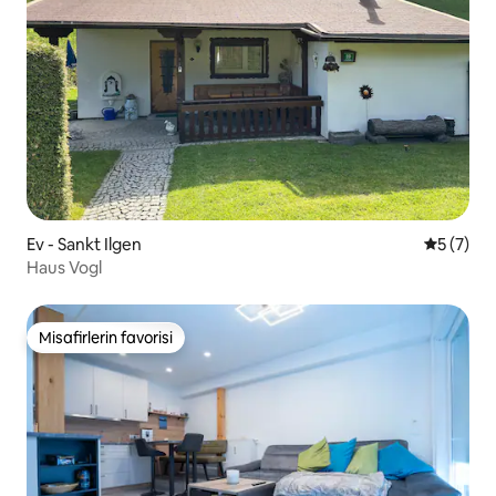
Ev - Sankt Ilgen
5 üzerin
5 (7)
Haus Vogl
Misafirlerin favorisi
Misafirlerin favorisi