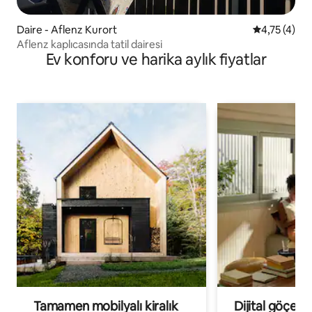
Daire - Aflenz Kurort
5 üzerinden
4,75 (4)
Aflenz kaplıcasında tatil dairesi
Ev konforu ve harika aylık fiyatlar
Tamamen mobilyalı kiralık
Dijital göçebe