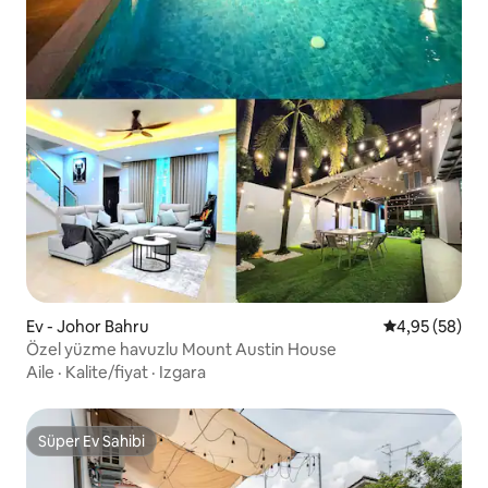
Ev - Johor Bahru
5 üzerinden o
4,95 (58)
Özel yüzme havuzlu Mount Austin House
Aile
·
Kalite/fiyat
·
Izgara
Süper Ev Sahibi
Süper Ev Sahibi