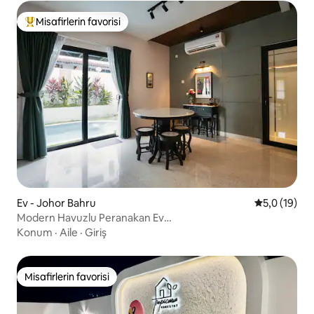
Misafirlerin favorisi
Misafirlerin favorilerinden en beğenilenler arasında
Ev - Johor Bahru
5 üzerinden
5,0 (19)
Modern Havuzlu Peranakan Ev
@KSL/Pelangi『HALCYON』
Konum
·
Aile
·
Giriş
Misafirlerin favorisi
Misafirlerin favorisi