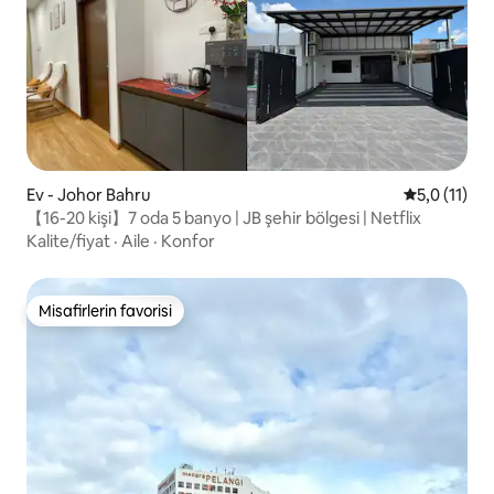
Ev - Johor Bahru
5 üzerinden
5,0 (11)
【16-20 kişi】7 oda 5 banyo | JB şehir bölgesi | Netflix
Kalite/fiyat
·
Aile
·
Konfor
Misafirlerin favorisi
Misafirlerin favorisi