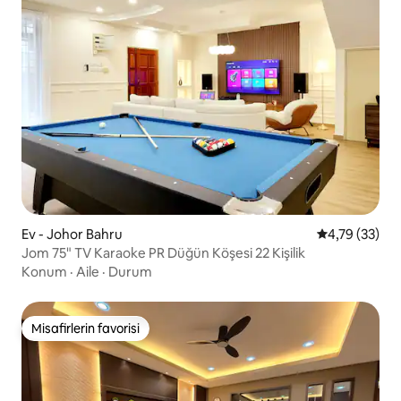
Ev - Johor Bahru
5 üzerinden o
4,79 (33)
Jom 75" TV Karaoke PR Düğün Köşesi 22 Kişilik
Konum
·
Aile
·
Durum
Misafirlerin favorisi
Misafirlerin favorisi