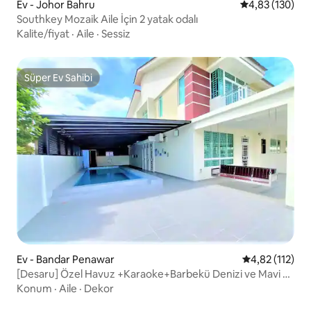
Ev - Johor Bahru
5 üzerinden or
4,83 (130)
Southkey Mozaik Aile İçin 2 yatak odalı
Kalite/fiyat
·
Aile
·
Sessiz
Süper Ev Sahibi
Süper Ev Sahibi
Ev - Bandar Penawar
5 üzerinden o
4,82 (112)
[Desaru] Özel Havuz +Karaoke+Barbekü Denizi ve Mavi Ev
Konaklaması
Konum
·
Aile
·
Dekor