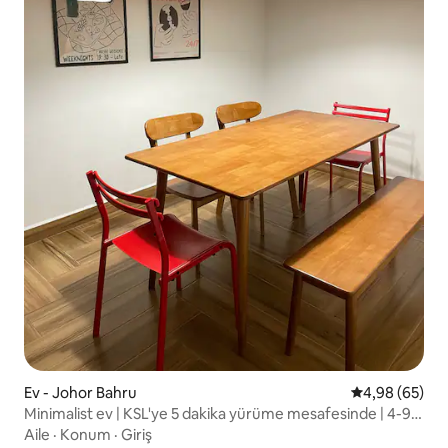
Ev - Johor Bahru
5 üzerinden o
4,98 (65)
Minimalist ev | KSL'ye 5 dakika yürüme mesafesinde | 4-9
misafir
Aile
·
Konum
·
Giriş