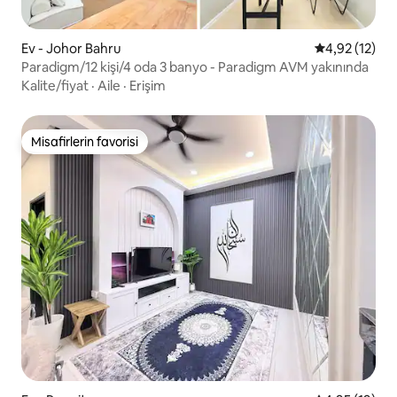
Ev - Johor Bahru
5 üzerinden 
4,92 (12)
Paradigm/12 kişi/4 oda 3 banyo - Paradigm AVM yakınında
Kalite/fiyat
·
Aile
·
Erişim
Misafirlerin favorisi
Misafirlerin favorisi