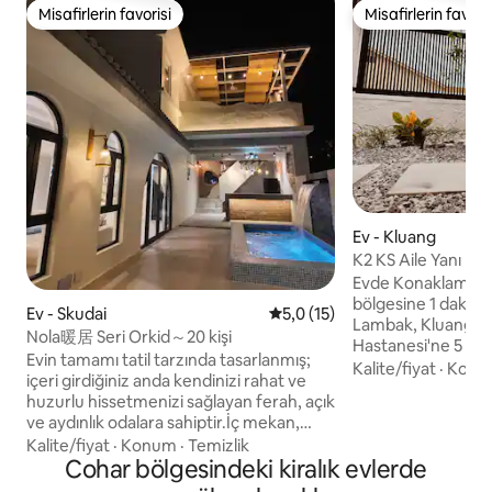
Misafirlerin favorisi
Misafirlerin favoris
Misafirlerin favorisi
Misafirlerin favoris
Ev - Kluang
K2 KS Aile Yanı Ko
#
Evde Konaklama K2 CHHS'ye/şe
bölgesine 1 dakik
Ev - Skudai
5 üzerinden ortalama 5,0 pua
5,0 (15)
Lambak, Kluang A
Nola暖居 Seri Orkid～20 kişi
Hastanesi'ne 5 daki
Evin tamamı tatil tarzında tasarlanmış;
kat: Ana yatak odası
Kalite/fiyat
·
Konu
içeri girdiğiniz anda kendinizi rahat ve
oda 2 kişi Ortak banyo Alt kat: 4
huzurlu hissetmenizi sağlayan ferah, açık
kişi Ortak banyo Ekstra: 2 kişilik katlanır
ve aydınlık odalara sahiptir.İç mekan,
yatak #Lütfen tam 
konforlu yatak takımlarından zarif
Kalite/fiyat
·
Konum
·
Temizlik
rezervasyon yapın Kablosuz interne
mobilyalara kadar tamamen mobilyalıdır
Cohar bölgesindeki kiralık evlerde
bağlantısı, akıllı T
ve konaklamanızı daha iyi hâle getirmek
kurutma makinesi, ü