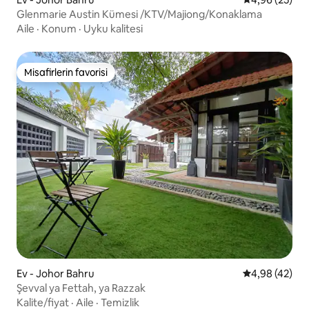
Glenmarie Austin Kümesi /KTV/Majiong/Konaklama
Aile
·
Konum
·
Uyku kalitesi
Misafirlerin favorisi
Misafirlerin favorisi
Ev - Johor Bahru
5 üzerinden o
4,98 (42)
Şevval ya Fettah, ya Razzak
Kalite/fiyat
·
Aile
·
Temizlik