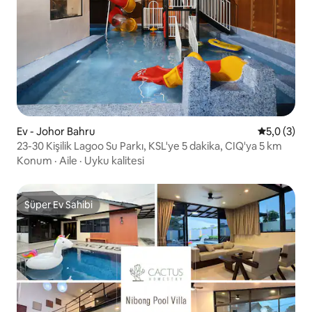
Ev - Johor Bahru
5 üzerinde
5,0 (3)
23-30 Kişilik Lagoo Su Parkı, KSL'ye 5 dakika, CIQ'ya 5 km
Konum
·
Aile
·
Uyku kalitesi
Süper Ev Sahibi
Süper Ev Sahibi