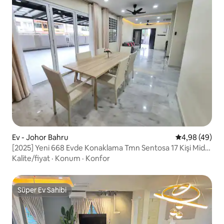
Ev - Johor Bahru
5 üzerinden o
4,98 (49)
[2025] Yeni 668 Evde Konaklama Tmn Sentosa 17 Kişi Mid
Valley Yakınında
Kalite/fiyat
·
Konum
·
Konfor
Süper Ev Sahibi
Süper Ev Sahibi