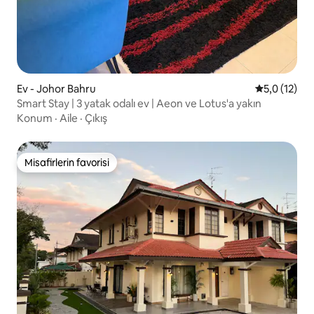
Ev - Johor Bahru
5 üzerinden
5,0 (12)
Smart Stay | 3 yatak odalı ev | Aeon ve Lotus'a yakın
Konum
·
Aile
·
Çıkış
Misafirlerin favorisi
Misafirlerin favorisi