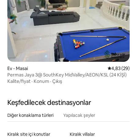
Ev - Masai
5 üzerinden o
4,83 (29)
Permas Jaya 3@ SouthKey MidValley/AEON/KSL (24 KİŞİ)
Kalite/fiyat
·
Konum
·
Çıkış
Keşfedilecek destinasyonlar
Diğer konaklama türleri
Yapılacak şeyler
Kiralık site içi konutlar
Kiralık villalar