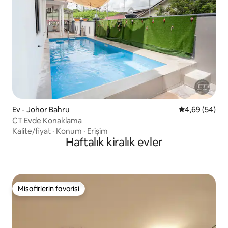
Ev - Johor Bahru
5 üzerinden o
4,69 (54)
CT Evde Konaklama
Kalite/fiyat
·
Konum
·
Erişim
Haftalık kiralık evler
Misafirlerin favorisi
Misafirlerin favorisi