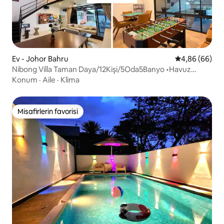
Ev - Johor Bahru
5 üzerinden o
4,86 (66)
Nibong Villa Taman Daya/12Kişi/5Oda5Banyo •Havuz
•Karaoke
Konum
·
Aile
·
Klima
Misafirlerin favorisi
Misafirlerin favorisi