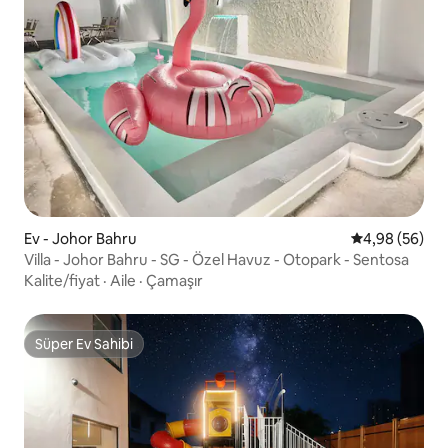
Ev - Johor Bahru
5 üzerinden o
4,98 (56)
Villa - Johor Bahru - SG - Özel Havuz - Otopark - Sentosa
Kalite/fiyat
·
Aile
·
Çamaşır
Süper Ev Sahibi
Süper Ev Sahibi