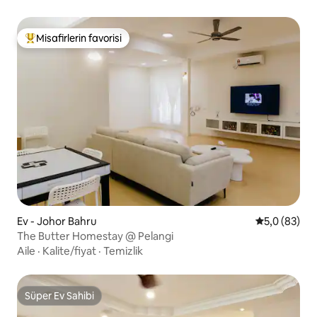
Misafirlerin favorisi
Misafirlerin favorilerinden en beğenilenler arasında
Ev - Johor Bahru
5 üzerinden 
5,0 (83)
The Butter Homestay @ Pelangi
Aile
·
Kalite/fiyat
·
Temizlik
Süper Ev Sahibi
Süper Ev Sahibi