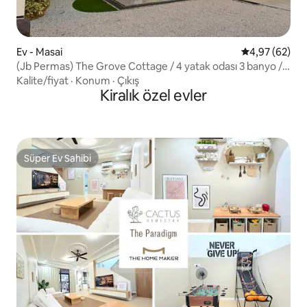
Ev - Masai
5 üzerinden o
4,97 (62)
(Jb Permas) The Grove Cottage / 4 yatak odası 3 banyo /
Villa
Kalite/fiyat
·
Konum
·
Çıkış
Kiralık özel evler
Süper Ev Sahibi
Süper Ev Sahibi