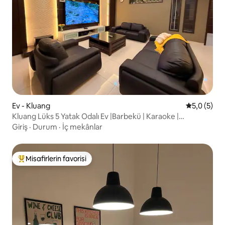
Ev - Kluang
5 üzerinde
5,0 (5)
Kluang Lüks 5 Yatak Odalı Ev |Barbekü | Karaoke |
G/Lambak
Giriş
·
Durum
·
İç mekânlar
Misafirlerin favorisi
Misafirlerin favorilerinden en beğenilenler arasında