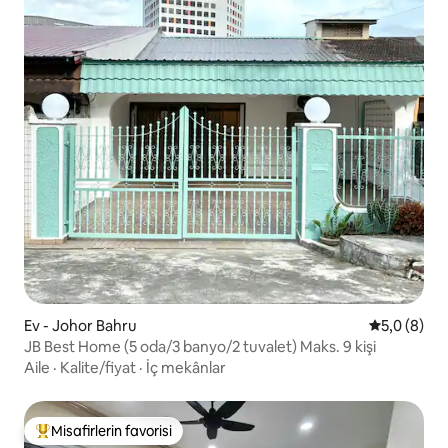
Ev - Johor Bahru
5 üzerinde
5,0 (8)
JB Best Home (5 oda/3 banyo/2 tuvalet) Maks. 9 kişi
Aile
·
Kalite/fiyat
·
İç mekânlar
Misafirlerin favorisi
Misafirlerin favorilerinden en beğenilenler arasında