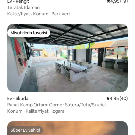
Ev - Rengit
5 üzerinden o
4,95 (19)
Teratak Idaman
Kalite/fiyat
·
Konum
·
Park yeri
Misafirlerin favorisi
Misafirlerin favorisi
Ev - Skudai
5 üzerinden o
4,95 (40)
Rahat Kamp Ortamı Corner Sutera/Tuta/Skudai
Konum
·
Kalite/fiyat
·
Izgara
Süper Ev Sahibi
Süper Ev Sahibi