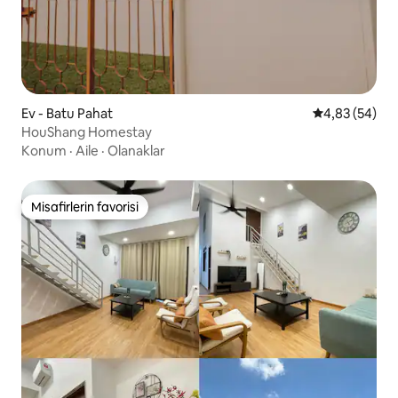
Ev - Batu Pahat
5 üzerinden o
4,83 (54)
HouShang Homestay
Konum
·
Aile
·
Olanaklar
Misafirlerin favorisi
Misafirlerin favorisi