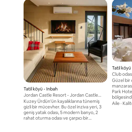
Tatil köyü
Club odas
Güzel bir 
manzarası
Tatil köyü - Inbah
Park Hotel
Jordan Castle Resort - Jordan Castle
bölgesinde
Resort
Kuzey Ürdün'ün kayalıklarına tünemiş
iki derin 
Aile
·
Kalit
gizli bir mücevher. Bu özel inziva yeri, 3
aktif rek
geniş yatak odası, 5 modern banyo, 2
(Wadi Rum,
rahat oturma odası ve çarpıcı bir
şnorkelle d
sonsuzluk havuzu, canlandırıcı jakuzi ve
bulunan k
dinlendirici sauna gibi lüks olanaklar
bulunmakt