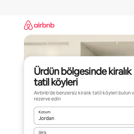
İçeriğe
atla
Ürdün bölgesinde kiralık
tatil köyleri
Airbnb'de benzersiz kiralık tatil köyleri bulun 
rezerve edin
Konum
Sonuçlar kullanılabilir olduğunda yukarı ve aşağı 
Giriş