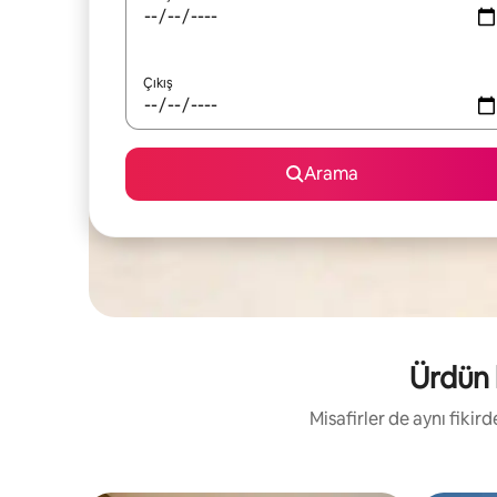
Çıkış
Arama
Ürdün b
Misafirler de aynı fikir