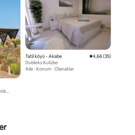
Tatil köyü - Akabe
5 üzerinden ortalama
4,66 (35)
Dubleks Kulübe
Aile
·
Konum
·
Olanaklar
tik
tliği
er