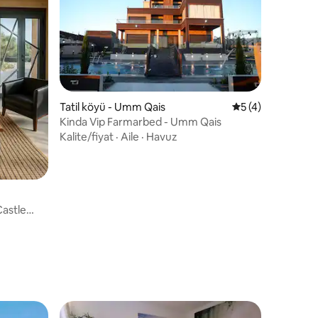
Tatil köyü - Umm Qais
5 üzerinden orta
5 (4)
Kinda Vip Farmarbed - Umm Qais
Kalite/fiyat
·
Aile
·
Havuz
endirme
Castle