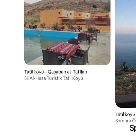
Tatil köyü - Qaṣabah aṭ-Ṭafīlah
Sil Al-Hasa Turistik Tatil Köyü
Tatil köy
Samara Öl
S