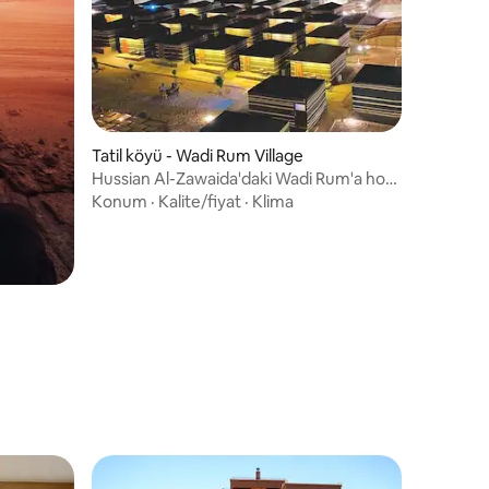
Tatil köyü - Wadi Rum Village
Hussian Al-Zawaida'daki Wadi Rum'a hoş
geldiniz
Konum
·
Kalite/fiyat
·
Klima