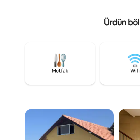
sunuyor. Uyandığınızda uçurumun nefes
kablosuz 
kesici manzarasına bakın ve huzurlu
alanı. Uzu
doğal ortamda gevşeyin. Konfor,
Ürdün bölg
mahremiyet ve unutulmaz bir kaçamak
arayan aileler veya küçük gruplar için
idealdir. Özel konaklamanızı şimdi
rezerve edin ve doğa ile lüksün
mükemmel karışımını deneyimleyin.
Mutfak
Wifi