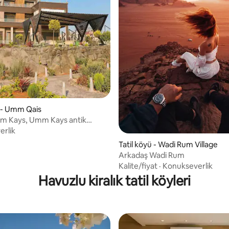
ü - Umm Qais
mm Kays, Umm Kays antik
kınında, bir tür VIP çiftliği
rlik
Tatil köyü - Wadi Rum Village
Arkadaş Wadi Rum
Kalite/fiyat
·
Konukseverlik
Havuzlu kiralık tatil köyleri