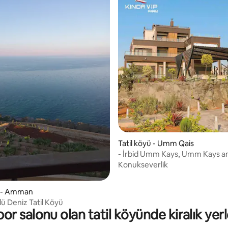
Tatil köyü - Umm Qais
- İrbid Umm Kays, Umm Kays an
kentinin yakınında, bir tür VIP çif
Konukseverlik
ü - Amman
ü Deniz Tatil Köyü
por salonu olan tatil köyünde kiralık yerl