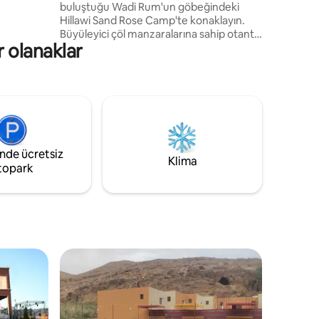
buluştuğu Wadi Rum'un göbeğindeki
 keşfedin.
Hillawi Sand Rose Camp'te konaklayın.
 havuzu ve
Büyüleyici çöl manzaralarına sahip otantik
e yeri.
r olanaklar
çadırların, olağanüstü hizmetin ve deve
 çiftler
gezintisi ile yıldızları izleme gibi heyecan
verici etkinliklerin keyfini çıkarın. Doğanın
harikalarıyla çevrili unutulmaz bir
konaklamayla çölün dinginliğini ve
güzelliğini deneyimleyin.
inde ücretsiz
Klima
topark