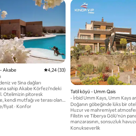
 - Akabe
5 üzerinden ortalama 4,24 puan, 33 değerl
4,24 (33)
ı
deniz ve Sina dağları
na sahip Akabe Körfezi'ndeki
Tatil köyü - Umm Qais
. Otelimizin pitoresk
- İrbid Umm Kays, Umm Kays an
, kendi mutfağı ve terası olan,
kentinin yakınında, bir tür VIP çif
Doğanın göbeğinde lüks bir ote
havuzu, restoranı, dalış merkezi,
e/fiyat
·
Konfor
Huzur ve mahremiyet atmosfer
reasyon gezileri organizasyonu
Filistin ve Tiberya Gölü'nün pa
 Petra), yat ve dalış gezileri,
manzarasının, sonsuzluk havu
alış, balıkçılık olanakları
özel jakuzinin keyfini çıkarın. Kinda VIP
Konukseverlik
onforlu bungalovlar
Çiftliği - Lüks Doğayla Buluşuyor. Kin
adır. Kendi otoparkı, ücretsiz