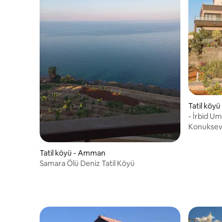
Tatil köy
- İrbid U
kentinin ya
Konukseve
Tatil köyü - Amman
Samara Ölü Deniz Tatil Köyü