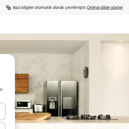
Bazı bilgiler otomatik olarak çevrilmiştir. 
Orijinal dilde göster
ve
oklarıyla gezinin veya dokunarak ya da kaydırma hareketleriyle keşfedin