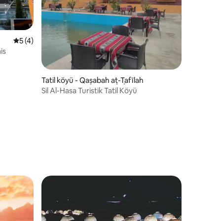
5 üzerinden ortalama 5 puan, 4 değerlendirme
5 (4)
is
Tatil köyü - Qaṣabah aṭ-Ṭafīlah
Sil Al-Hasa Turistik Tatil Köyü