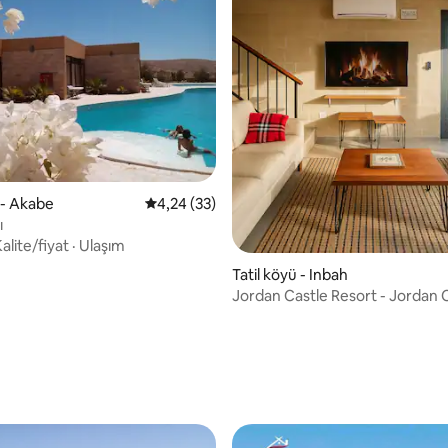
 - Akabe
5 üzerinden ortalama 4,24 puan, 33 değerl
4,24 (33)
ı
alite/fiyat
·
Ulaşım
Tatil köyü - Inbah
Jordan Castle Resort - Jordan 
Resort