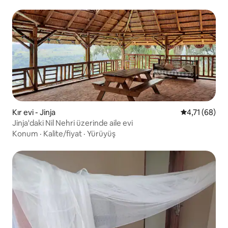
Kır evi - Jinja
5 üzerinden 
4,71 (68)
Jinja'daki Nil Nehri üzerinde aile evi
Konum
·
Kalite/fiyat
·
Yürüyüş