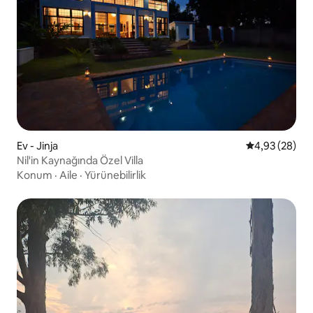
Ev - Jinja
5 üzerinden o
4,93 (28)
Nil'in Kaynağında Özel Villa
Konum
·
Aile
·
Yürünebilirlik