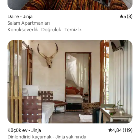
Daire - Jinja
5 üzerin
5 (3)
Salam Apartmanları
Konukseverlik
·
Doğruluk
·
Temizlik
Küçük ev - Jinja
5 üzerinden o
4,84 (119)
Dinlendirici kaçamak - Jinja yakınında