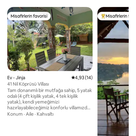
Misafirlerin favorisi
Misafirlerin favo
Misafirlerin favorisi
Misafirlerin favor
Ev - Jinja
5 üzerinden ortalama 4,93 pua
4,93 (14)
41 Nil Köprüsü Villası
Tam donanımlı bir mutfağa sahip, 5 yatak
odalı (4 çift kişilik yatak, 4 tek kişilik
yatak), kendi yemeğimizi
hazırlayabileceğimiz konforlu villamızda,
ünlü Jinja Köprüsü'ne kısa bir yürüyüş
Konum
·
Aile
·
Kahvaltı
mesafesinde konaklayın. Tesiste tam
zamanlı bir temizlikçi bulunuyor ve özel
odalarda kalıyor. 5. yatak odası ana evin