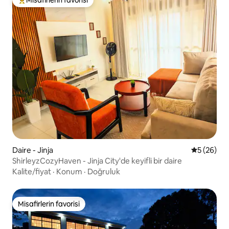
Misafirlerin favorisi
Misafirlerin favorilerinden en beğenilenler arasında
Daire - Jinja
5 üzerinde
5 (26)
ShirleyzCozyHaven - Jinja City'de keyifli bir daire
Kalite/fiyat
·
Konum
·
Doğruluk
Misafirlerin favorisi
Misafirlerin favorisi