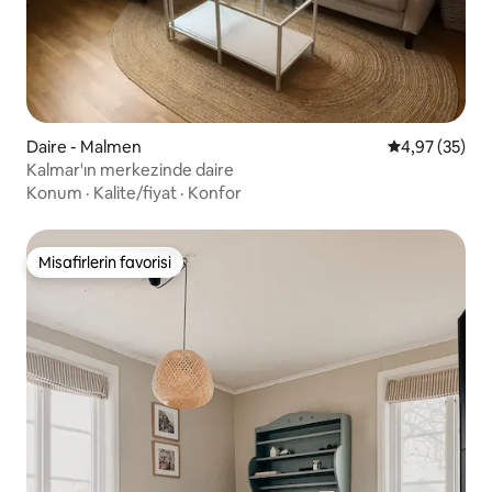
Daire - Malmen
5 üzerinden o
4,97 (35)
Kalmar'ın merkezinde daire
Konum
·
Kalite/fiyat
·
Konfor
Misafirlerin favorisi
Misafirlerin favorisi