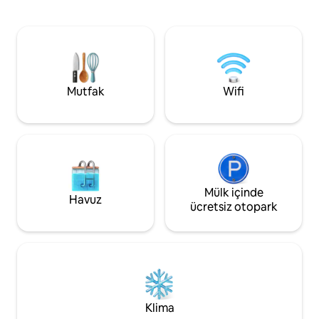
sahiptir. Egzersiz parkurlarına ve diğer
iç mekana ve yeni bir mutfağa sahip
birkaç yüzme alanın
modern stüdyo, soğuk kış günleri için
Okyanustan sadec
merkezi yerden ısıtma. Kompakt yaşam
Kalmar'ın merkezi
en iyi.. İçeride sigara içilmez/Evin içinde
bu yeni inşa edilmi
sigara içilmez.
bulabilirsiniz. Doğanın en iyilerine yakın
modern olanaklar.
Mutfak
Wifi
Mülk içinde
Havuz
ücretsiz otopark
Klima