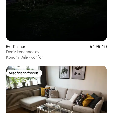
Ev - Kalmar
5 üzerinden o
4,95 (19)
Deniz kenarında ev
Konum
·
Aile
·
Konfor
Misafirlerin favorisi
Misafirlerin favorisi