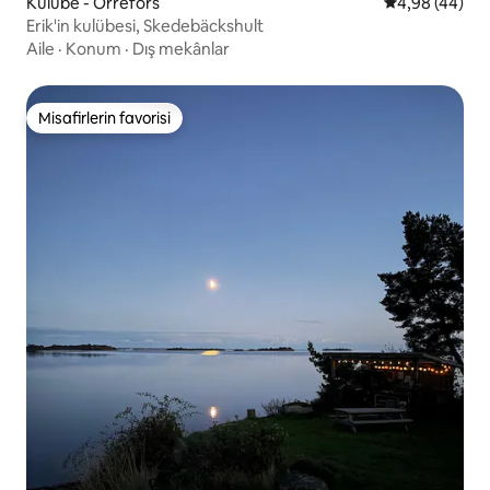
Kulübe - Orrefors
5 üzerinden o
4,98 (44)
Erik'in kulübesi, Skedebäckshult
Aile
·
Konum
·
Dış mekânlar
Misafirlerin favorisi
Misafirlerin favorisi