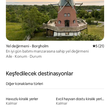
Yel değirmeni - Borgholm
5 üzerind
5 (21)
En iyi gün batımı manzarasına sahip yel değirmeni
Aile
·
Konum
·
Durum
Keşfedilecek destinasyonlar
Diğer konaklama türleri
Havuzlu kiralık yerler
Evcil hayvan dostu kiralık yerler
Kalmar
Kalmar