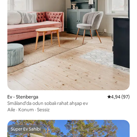
Ev - Stenberga
5 üzerinden o
4,94 (97)
Småland'da odun sobalı rahat ahşap ev
Aile
·
Konum
·
Sessiz
Süper Ev Sahibi
Süper Ev Sahibi