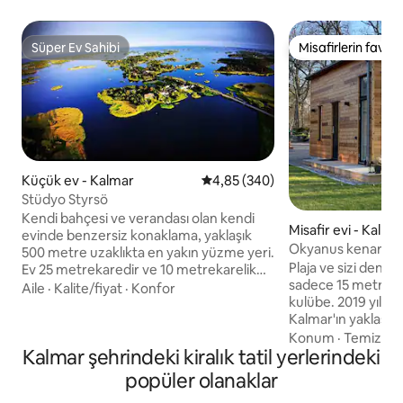
Süper Ev Sahibi
Misafirlerin favoris
Süper Ev Sahibi
Misafirlerin favoris
Küçük ev - Kalmar
5 üzerinden ortalama 4,85 puan
4,85 (340)
Stüdyo Styrsö
Kendi bahçesi ve verandası olan kendi
Misafir evi - Kalma
evinde benzersiz konaklama, yaklaşık
Okyanus kenarınd
500 metre uzaklıkta en yakın yüzme yeri.
Plaja ve sizi deni
Ev 25 metrekaredir ve 10 metrekarelik
sadece 15 metre 
bir uyku çatı katıdır. Aydınlık yüzeyler ve
Aile
·
Kalite/fiyat
·
Konfor
kulübe. 2019 yılında inşa edilen mülk,
çamaşır makinesi ile fayanslı banyo.
Kalmar'ın yaklaşık
İndüksiyonlu ocak, buzdolabı ve
Dunö'de manzaralıdır. Kır 
donduruculu mutfak. Ev genelinde
Konum
·
Temizlik
Kalmar şehrindeki kiralık tatil yerlerindeki
metrekarelik katla
yerden ısıtma, sorunsuz ve iyi bir ısıtma
uyku çatı katına sa
sağlar.
popüler olanaklar
donanımlı bir mut
www.instagram.com/studiostyrso Hafif