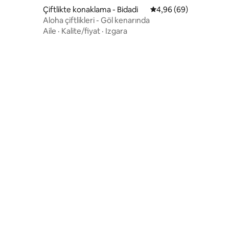
Çiftlikte konaklama - Bidadi
5 üzerinden ortalama 
4,96 (69)
Aloha çiftlikleri - Göl kenarında
Aile
·
Kalite/fiyat
·
Izgara
endirme