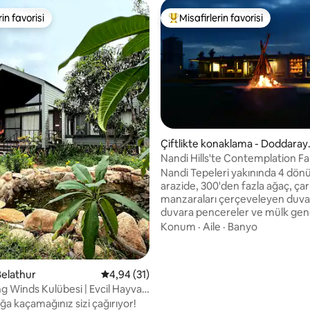
rin favorisi
Misafirlerin favorisi
rin favorisi
Misafirlerin favorilerinden en b
Çiftlikte konaklama - Doddaray
ppanahalli
Nandi Hills'te Contemplation F
,93 puan, 105 değerlendirme
konaklama
Nandi Tepeleri yakınında 4 dön
arazide, 300'den fazla ağaç, çar
manzaraları çerçeveleyen duv
duvara pencereler ve mülk gen
küratörlü sanat ve heykellerle 
Konum
·
Aile
·
Banyo
çiftlik evi. Yaşam alanında 2 eks
için alan vardır, 2 kişi rahatça uyu
Deneyim Highlights: • Piyano –
Belathur
5 üzerinden ortalama 4,94 puan, 31 değerl
4,94 (31)
rahatlamak ve çalmak için. • Ba
g Winds Kulübesi | Evcil Hayvan
ızgarası – eğlenceli bir akşam iç
tlik ve Gölet
ğa kaçamağınız sizi çağırıyor!
mükemmeldir (et/sebze getirin)