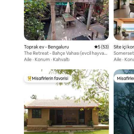
Toprak ev - Bengaluru
5 üzerinden ortala
5 (53)
Site içi k
The Retreat - Bahçe Vahası (evcil hayvan
Somerset L
dostu!)
Manzaralı 
Aile
·
Konum
·
Kahvaltı
Aile
·
Kon
Misafirlerin favorisi
Misafirle
Misafirlerin favorilerinden en beğenilenler arasında
Misafirle