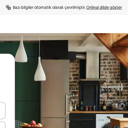
Bazı bilgiler otomatik olarak çevrilmiştir. 
Orijinal dilde göster
oklarıyla gezinin veya dokunarak ya da kaydırma hareketleriyle keşfedin