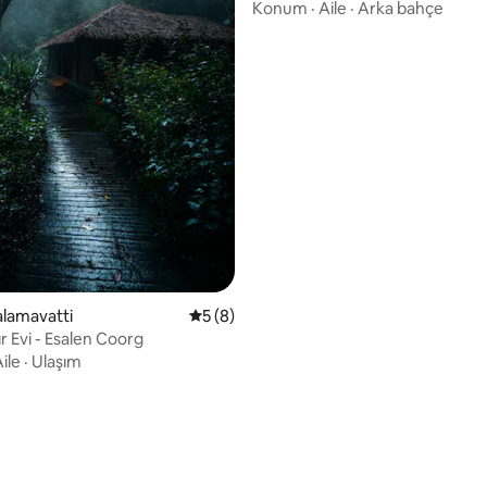
Konum
·
Aile
·
Arka bahçe
4,97 puan, 33 değerlendirme
Balamavatti
5 üzerinden ortalama 5 puan, 8 değerl
5 (8)
ır Evi - Esalen Coorg
ile
·
Ulaşım