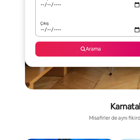
Çıkış
Arama
Karnatak
Misafirler de aynı fik