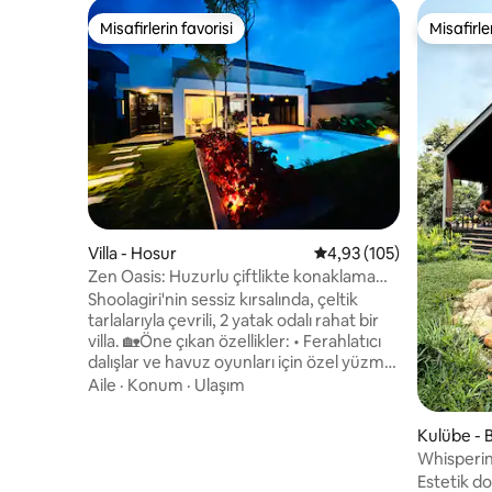
Misafirlerin favorisi
Misafirle
Misafirlerin favorisi
Misafirle
Villa - Hosur
5 üzerinden ortalama 4
4,93 (105)
Zen Oasis: Huzurlu çiftlikte konaklama
inzivanız
Shoolagiri'nin sessiz kırsalında, çeltik
tarlalarıyla çevrili, 2 yatak odalı rahat bir
villa. 🏡Öne çıkan özellikler: • Ferahlatıcı
dalışlar ve havuz oyunları için özel yüzme
havuzu • Yıldızların altında öğle/akşam
Aile
·
Konum
·
Ulaşım
yemeği için yüzme terası • Kır manzaralı
panoramik teras • Doğal ışıklı minimalist iç
Kulübe - 
mekanlar • Kapalı alanda eğlenmek için
Whisperin
masa oyunları ve dart tahtası • Yüksek
Dostu, Çif
Estetik do
hızlı kablosuz internet bağlantısı, akıllı TV,