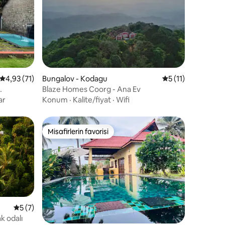
endirme
5 üzerinden ortalama 4,93 puan, 71 değerlendirme
4,93 (71)
Bungalov - Kodagu
5 üzerinden ortal
5 (11)
Blaze Homes Coorg - Ana Ev
ar
Konum
·
Kalite/fiyat
·
Wifi
Misafirlerin favorisi
Misafirlerin favorisi
5 üzerinden ortalama 5 puan, 7 değerlendirme
5 (7)
ak odalı