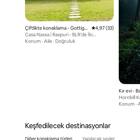
Çiftlikte konaklama - Gottige
5 üzerinden ortalama 
4,97 (33)
Halli
Casa Nassa | Raspuri - BLR'de İki
Dönümlük Çiftlik Evi
Konum
·
Aile
·
Doğruluk
Kır evi - 
Hornbill K
Konum
·
A
Keşfedilecek destinasyonlar
Diğer konaklama türleri
Yapılacak şeyler