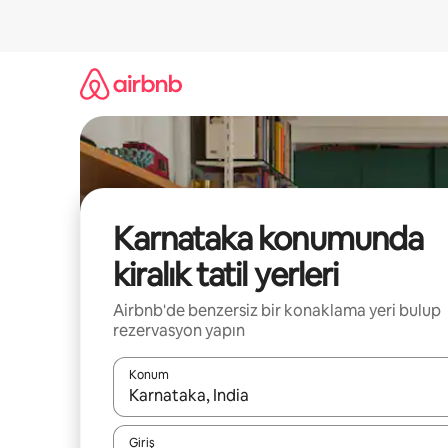
İçeriğe
atla
Karnataka konumunda
kiralık tatil yerleri
Airbnb'de benzersiz bir konaklama yeri bulup
rezervasyon yapın
Konum
Sonuçlar kullanılabilir olduğunda yukarı ve aşağı 
Giriş