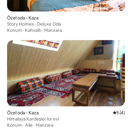
Özel oda - Kaza
Story Homes - Deluxe Oda
Konum
·
Kahvaltı
·
Manzara
Özel oda - Kaza
5 üzerin
5 (4)
Himalaya Kardeşler kır evi
Konum
·
Aile
·
Manzara