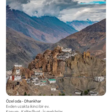
Özel oda - Dhankhar
Evden uzakta ikinci bir ev.
Konum
·
Kalite/fiyat
·
İç mekânlar