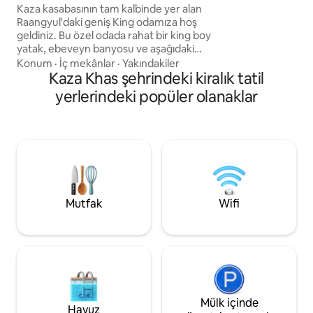
Kaza kasabasının tam kalbinde yer alan
durmuşsunuz demektir! Burası
Raangyul'daki geniş King odamıza hoş
benzersiz bir şeki
geldiniz. Bu özel odada rahat bir king boy
gezginler/trekkers/
yatak, ebeveyn banyosu ve aşağıdaki
CENNET.
kasabanın, yukarıdaki uçsuz bucaksız
Konum
·
İç mekânlar
·
Yakındakiler
gökyüzünün ve her iki taraftaki dağların
Kaza Khas şehrindeki kiralık tatil
manzarasına açılan büyük pencereler
yerlerindeki popüler olanaklar
bulunmaktadır. Konfor ve huzur için
tasarlanmıştır, çiftler, yalnız seyahat
edenler veya ferahlık ve dinginlik arayan
herkes için mükemmeldir. Oda, minimal
zarafeti yerel sıcaklıkla birleştirir,
dinlenmek, okumak ve yeniden
bağlanmak için huzurlu bir yerdir.
Mutfak
Wifi
Mülk içinde
Havuz