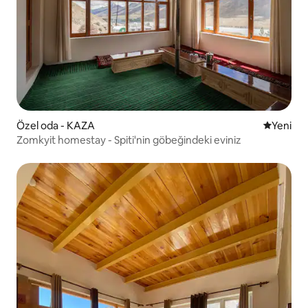
Özel oda - KAZA
Yeni kona
Yeni
Zomkyit homestay - Spiti'nin göbeğindeki eviniz