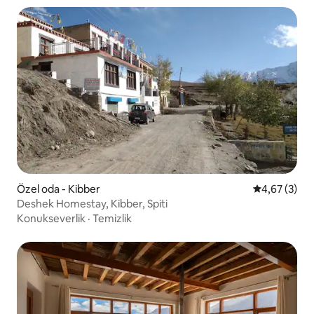
Özel oda - Kibber
5 üzerinden 
4,67 (3)
Deshek Homestay, Kibber, Spiti
Konukseverlik
·
Temizlik